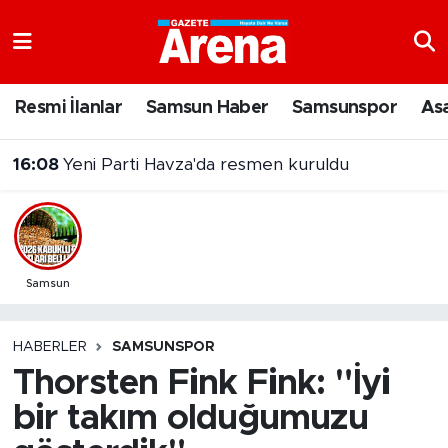
Nöbetçi Eczaneler
Resmi İlanlar
Samsun Haber
Samsunspor
As
Hava Durumu
16:08
Yeni Parti Havza'da resmen kuruldu
Samsun Namaz Vakitleri
Trafik Durumu
Süper Lig Puan Durumu ve Fikstür
Samsun
Tüm Manşetler
HABERLER
SAMSUNSPOR
Thorsten Fink Fink: "İyi
Son Dakika Haberleri
bir takım olduğumuzu
Haber Arşivi