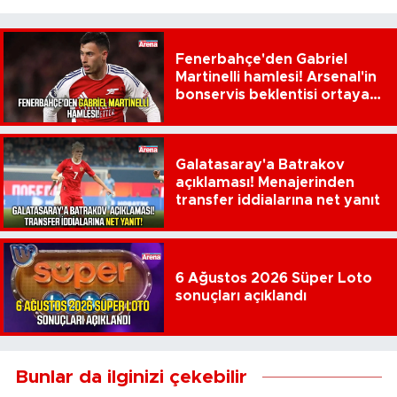
Fenerbahçe'den Gabriel
Martinelli hamlesi! Arsenal'in
bonservis beklentisi ortaya
çıktı
Galatasaray'a Batrakov
açıklaması! Menajerinden
transfer iddialarına net yanıt
6 Ağustos 2026 Süper Loto
sonuçları açıklandı
Bunlar da ilginizi çekebilir