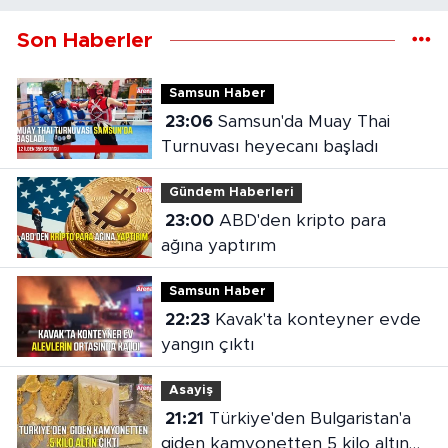
Son Haberler
Samsun Haber
23:06
Samsun'da Muay Thai
Turnuvası heyecanı başladı
Gündem Haberleri
23:00
ABD'den kripto para
ağına yaptırım
Samsun Haber
22:23
Kavak'ta konteyner evde
yangın çıktı
Asayiş
21:21
Türkiye'den Bulgaristan'a
giden kamyonetten 5 kilo altın