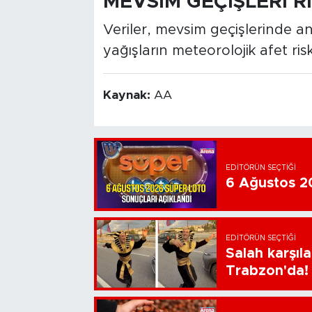
MEVSİM GEÇİŞLERİ Rİ
Veriler, mevsim geçişlerinde ani
yağışların meteorolojik afet risk
Kaynak:
AA
EDITÖRÜN SEÇTIĞI
6 Ağustos 20
EDITÖRÜN SEÇTIĞI
Salah karşıl
Trabzon'da!