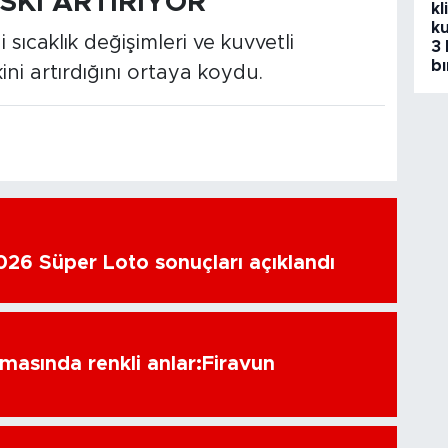
SKİ ARTIRIYOR
kl
ku
 sıcaklık değişimleri ve kuvvetli
3 
bı
ini artırdığını ortaya koydu.
26 Süper Loto sonuçları açıklandı
amasında renkli anlar:Firavun