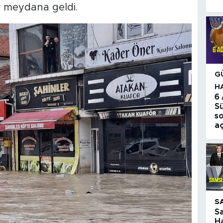
ar meydana geldi.
G
H
6
S
so
aç
S
S
Ha