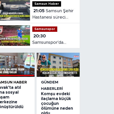
Samsun Haber
21:05
Samsun Şehir
Hastanesi süreci
masaya yatırıldı
Samsunspor
20:30
Samsunspor'da
Gabriele dönemi
başladı
AMSUN HABER
GÜNDEM
vak'ta atıl
HABERLERI
na sosyal
Komşu evdeki
aşam
ilaçlama küçük
erkezine
çocuğun
önüştürüldü
ölümüne neden
oldu