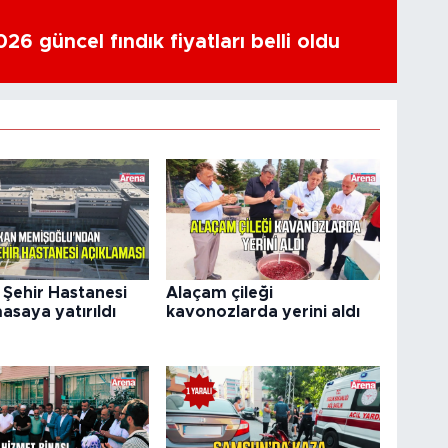
6 güncel fındık fiyatları belli oldu
Şehir Hastanesi
Alaçam çileği
asaya yatırıldı
kavonozlarda yerini aldı