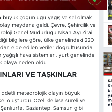
a büyük çoğunluğu yağış ve sel olmak
 olay meydana geldi. Çevre, Şehircilik ve
eoroloji Genel Müdürlüğü Nisan Ayı Zirai
iği bilgilere göre, ülke genelindeki 220
dan elde edilen veriler doğrultusunda
ran yağışlı hava sistemleri, yurt genelinde
ik olaya neden oldu.
INLARI VE TAŞKINLAR
S
Ka
bi
iddetli meteorolojik olayın büyük
y
l oluşturdu. Özellikle kısa süreli ve
m
d
ğu Şanlıurfa, Gaziantep, Samsun gibi