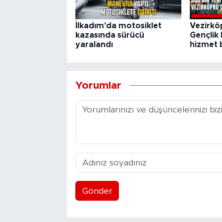
İlkadım'da motosiklet
Vezirkö
kazasında sürücü
Gençlik 
yaralandı
hizmet b
Yorumlar
Gönder