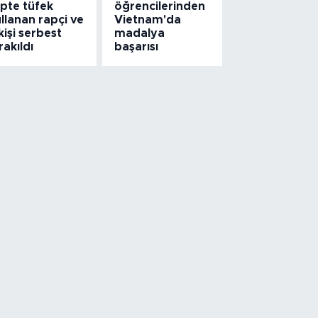
ipte tüfek
öğrencilerinden
llanan rapçi ve
Vietnam'da
kişi serbest
madalya
rakıldı
başarısı