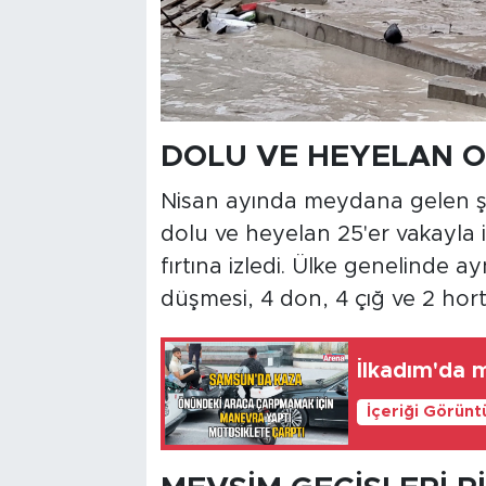
DOLU VE HEYELAN O
Nisan ayında meydana gelen şid
dolu ve heyelan 25'er vakayla ik
fırtına izledi. Ülke genelinde a
düşmesi, 4 don, 4 çığ ve 2 hort
İlkadım'da 
İçeriği Görünt