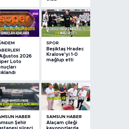
ÜNDEM
SPOR
Beşiktaş Hradec
ABERLERI
Kralove’yi 1-0
 Ağustos 2026
mağlup etti
üper Loto
nuçları
ıklandı
AMSUN HABER
SAMSUN HABER
amsun Şehir
Alaçam çileği
stanesi süreci
kavonozlarda