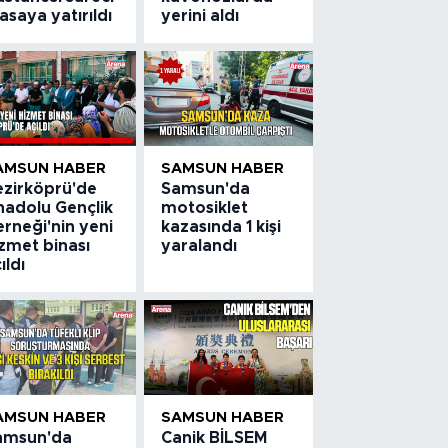
saya yatırıldı
yerini aldı
AMSUN HABER
SAMSUN HABER
ezirköprü'de
Samsun'da
nadolu Gençlik
motosiklet
rneği'nin yeni
kazasında 1 kişi
zmet binası
yaralandı
ıldı
AMSUN HABER
SAMSUN HABER
amsun'da
Canik BİLSEM