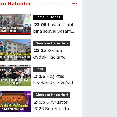
on Haberler
Samsun Haber
23:05
Kavak'ta atıl
bina sosyal yaşam
merkezine
Gündem Haberleri
dönüştürüldü
22:25
Komşu
evdeki ilaçlama
küçük çocuğun
Spor
ölümüne neden oldu
21:55
Beşiktaş
Hradec Kralove’yi 1-
0 mağlup etti
Gündem Haberleri
21:35
6 Ağustos
2026 Süper Loto
sonuçları açıklandı