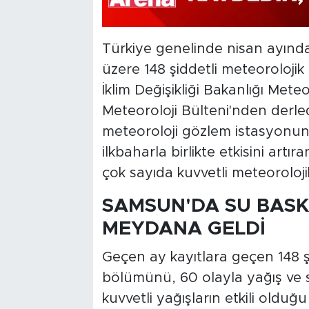
Türkiye genelinde nisan ayınd
üzere 148 şiddetli meteorolojik
İklim Değişikliği Bakanlığı Met
Meteoroloji Bülteni'nden derled
meteoroloji gözlem istasyonun
ilkbaharla birlikte etkisini artı
çok sayıda kuvvetli meteoroloj
SAMSUN'DA SU BASK
MEYDANA GELDİ
Geçen ay kayıtlara geçen 148 ş
bölümünü, 60 olayla yağış ve se
kuvvetli yağışların etkili oldu