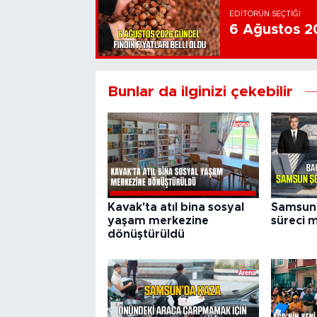
EDITÖRÜN SEÇTIĞI
6 Ağustos 202
Bunlar da ilginizi çekebilir
Kavak'ta atıl bina sosyal
Samsun 
yaşam merkezine
süreci m
dönüştürüldü