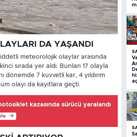
ma
LAYLARI DA YAŞANDI
S
detli meteorolojik olaylar arasında
V
A
inci sırada yer aldı. Bunları 17 olayla
De
ynı dönemde 7 kuvvetli kar, 4 yıldırım
hi
aç
um olayı da kayıtlara geçti.
motosiklet kazasında sürücü yaralandı
üle
S
S