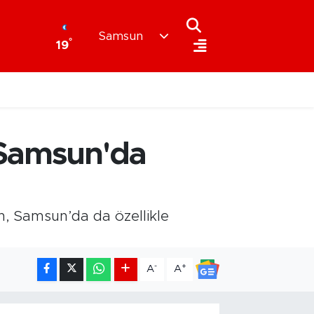
Samsun
°
19
 Samsun'da
n, Samsun’da da özellikle
-
+
A
A