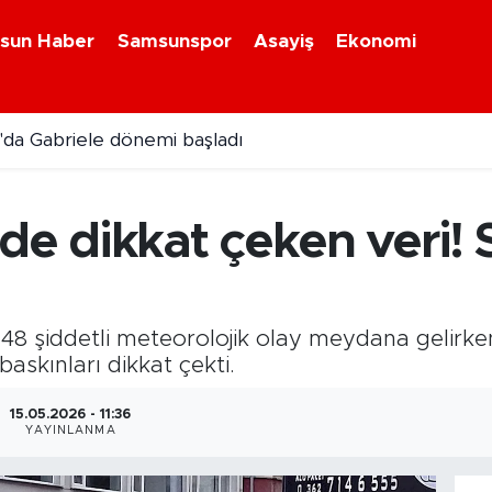
sun Haber
Samsunspor
Asayiş
Ekonomi
da Gabriele dönemi başladı
nde dikkat çeken veri!
148 şiddetli meteorolojik olay meydana gelirke
baskınları dikkat çekti.
15.05.2026 - 11:36
YAYINLANMA