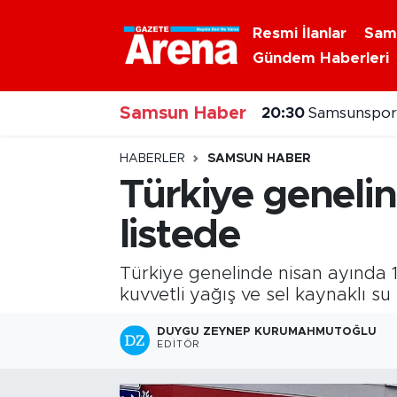
Resmi İlanlar
Sam
Gündem Haberleri
Nöbetçi Eczaneler
Samsun Haber
Hava Durumu
20:30
Samsunspor'
Samsun Namaz Vakitleri
HABERLER
SAMSUN HABER
Türkiye geneli
Trafik Durumu
listede
Süper Lig Puan Durumu ve Fikstür
Türkiye genelinde nisan ayında 
Tüm Manşetler
kuvvetli yağış ve sel kaynaklı su 
DUYGU ZEYNEP KURUMAHMUTOĞLU
Son Dakika Haberleri
EDITÖR
Haber Arşivi