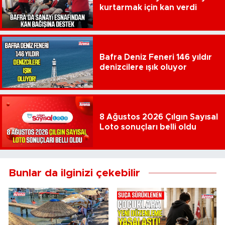
kurtarmak için kan verdi
Bafra Deniz Feneri 146 yıldır
denizcilere ışık oluyor
8 Ağustos 2026 Çılgın Sayısal
Loto sonuçları belli oldu
Bunlar da ilginizi çekebilir