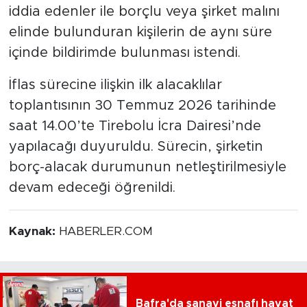
iddia edenler ile borçlu veya şirket malını
elinde bulunduran kişilerin de aynı süre
içinde bildirimde bulunması istendi.
İflas sürecine ilişkin ilk alacaklılar
toplantısının 30 Temmuz 2026 tarihinde
saat 14.00’te Tirebolu İcra Dairesi’nde
yapılacağı duyuruldu. Sürecin, şirketin
borç-alacak durumunun netleştirilmesiyle
devam edeceği öğrenildi.
Kaynak:
HABERLER.COM
Bafra'da sanayi esnafı hayat