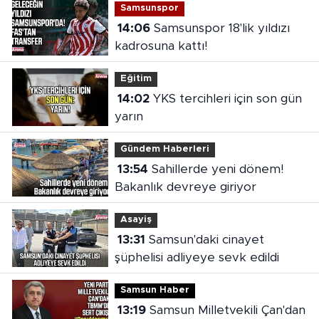
Samsunspor
14:06
Samsunspor 18'lik yıldızı
kadrosuna kattı!
Eğitim
14:02
YKS tercihleri için son gün
yarın
Gündem Haberleri
13:54
Sahillerde yeni dönem!
Bakanlık devreye giriyor
Asayiş
13:31
Samsun'daki cinayet
şüphelisi adliyeye sevk edildi
Samsun Haber
13:19
Samsun Milletvekili Çan'dan