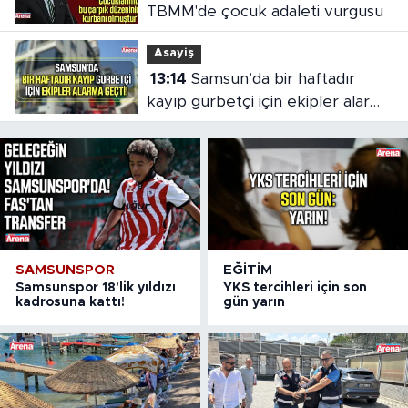
TBMM'de çocuk adaleti vurgusu
Asayiş
13:14
Samsun’da bir haftadır
kayıp gurbetçi için ekipler alarma
geçti
SAMSUNSPOR
EĞITIM
Samsunspor 18'lik yıldızı
YKS tercihleri için son
kadrosuna kattı!
gün yarın