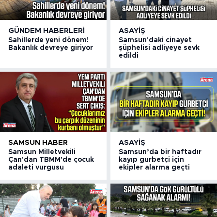
GÜNDEM HABERLERI
ASAYIŞ
Sahillerde yeni dönem!
Samsun'daki cinayet
Bakanlık devreye giriyor
şüphelisi adliyeye sevk
edildi
SAMSUN HABER
ASAYIŞ
Samsun Milletvekili
Samsun’da bir haftadır
Çan'dan TBMM'de çocuk
kayıp gurbetçi için
adaleti vurgusu
ekipler alarma geçti