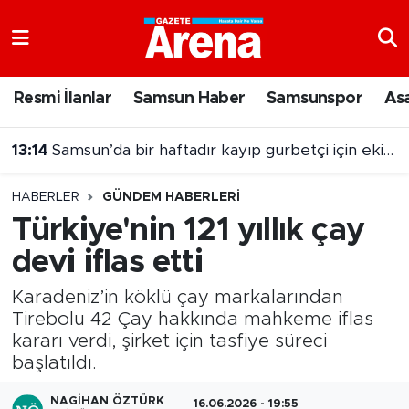
Nöbetçi Eczaneler
Resmi İlanlar
Samsun Haber
Samsunspor
As
Hava Durumu
13:14
Samsun’da bir haftadır kayıp gurbetçi için ekipler alarma geçti
Samsun Namaz Vakitleri
HABERLER
GÜNDEM HABERLERI
Trafik Durumu
Türkiye'nin 121 yıllık çay
devi iflas etti
Süper Lig Puan Durumu ve Fikstür
Karadeniz’in köklü çay markalarından
Tüm Manşetler
Tirebolu 42 Çay hakkında mahkeme iflas
kararı verdi, şirket için tasfiye süreci
Son Dakika Haberleri
başlatıldı.
Haber Arşivi
NAGIHAN ÖZTÜRK
16.06.2026 - 19:55