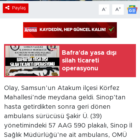
Paylaş
-
+
A
A
Bafra'da yasa dışı
silah ticareti
operasyonu
Olay, Samsun’un Atakum ilçesi Körfez
Mahallesi’nde meydana geldi. Sinop’tan
hasta getirdikten sonra geri dönen
ambulans sürücüsü Şakir Ü. (39)
yönetimindeki 57 AAG 590 plakalı, Sinop İl
Sağlık Müdürlüğü’ne ait ambulans, OMÜ