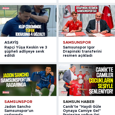
ASAYIŞ
SAMSUNSPOR
Rapçi Yüşa Keskin ve 3
Samsunspor Igor
şüpheli adliyeye sevk
Drapinski transferini
edildi
resmen açıkladı
SAMSUNSPOR
SAMSUN HABER
Jadon Sancho
Canik'te "Haydi Güle
Samsunspor'un
Oynaya Camiye Gel"
radarında
Projesine yoğun ilgi