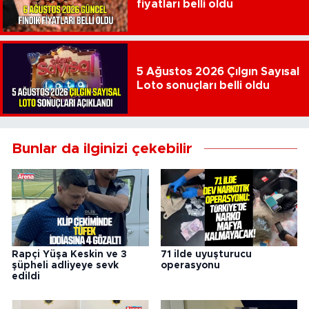
fiyatları belli oldu
5 Ağustos 2026 Çılgın Sayısal
Loto sonuçları belli oldu
Bunlar da ilginizi çekebilir
Rapçi Yüşa Keskin ve 3
71 ilde uyuşturucu
şüpheli adliyeye sevk
operasyonu
edildi