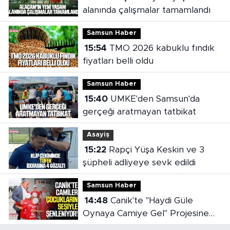
alanında çalışmalar tamamlandı
Samsun Haber
15:54
TMO 2026 kabuklu fındık
fiyatları belli oldu
Samsun Haber
15:40
UMKE'den Samsun'da
gerçeği aratmayan tatbikat
Asayiş
15:22
Rapçi Yüşa Keskin ve 3
şüpheli adliyeye sevk edildi
Samsun Haber
14:48
Canik'te "Haydi Güle
Oynaya Camiye Gel" Projesine
yoğun ilgi