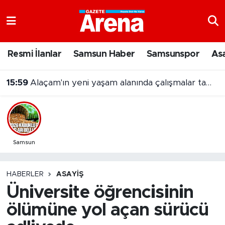
Nöbetçi Eczaneler
Resmi İlanlar
Samsun Haber
Samsunspor
As
Hava Durumu
15:59
Alaçam'ın yeni yaşam alanında çalışmalar tamamlandı
Samsun Namaz Vakitleri
Trafik Durumu
Süper Lig Puan Durumu ve Fikstür
Samsun
Tüm Manşetler
HABERLER
ASAYIŞ
Üniversite öğrencisinin
Son Dakika Haberleri
ölümüne yol açan sürücü
Haber Arşivi