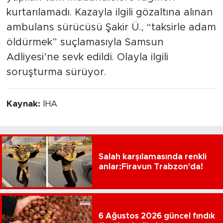
kurtarılamadı. Kazayla ilgili gözaltına alınan
ambulans sürücüsü Şakir Ü., “taksirle adam
öldürmek” suçlamasıyla Samsun
Adliyesi’ne sevk edildi. Olayla ilgili
soruşturma sürüyor.
Kaynak:
İHA
Salah karşılamasında renkli
anlar:Firavun Trabzon'da!
6 Ağustos 2026 güncel fındık