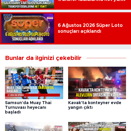
6 Ağustos 2026 Süper Loto
sonuçları açıklandı
Bunlar da ilginizi çekebilir
Samsun'da Muay Thai
Kavak'ta konteyner evde
Turnuvası heyecanı
yangın çıktı
başladı