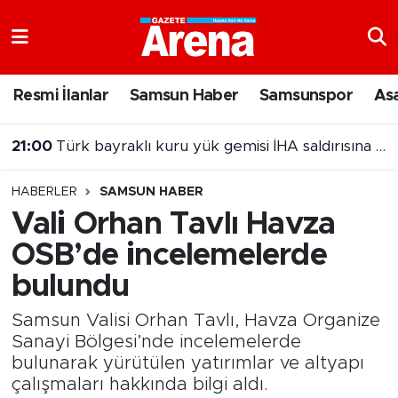
Nöbetçi Eczaneler
Resmi İlanlar
Samsun Haber
Samsunspor
As
Hava Durumu
21:00
Türk bayraklı kuru yük gemisi İHA saldırısına uğradı
Samsun Namaz Vakitleri
20:00
Samsun'da Nebiyan Fest Başladı
HABERLER
SAMSUN HABER
Trafik Durumu
Vali Orhan Tavlı Havza
OSB’de incelemelerde
Süper Lig Puan Durumu ve Fikstür
bulundu
Tüm Manşetler
Samsun Valisi Orhan Tavlı, Havza Organize
Son Dakika Haberleri
Sanayi Bölgesi’nde incelemelerde
bulunarak yürütülen yatırımlar ve altyapı
çalışmaları hakkında bilgi aldı.
Haber Arşivi