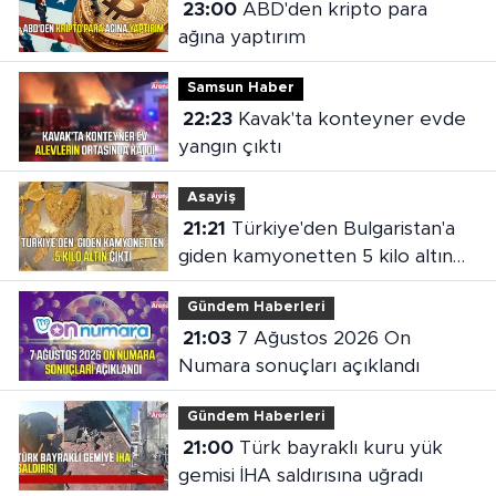
23:00
ABD'den kripto para
ağına yaptırım
Samsun Haber
22:23
Kavak'ta konteyner evde
yangın çıktı
Asayiş
21:21
Türkiye'den Bulgaristan'a
giden kamyonetten 5 kilo altın
çıktı
Gündem Haberleri
21:03
7 Ağustos 2026 On
Numara sonuçları açıklandı
Gündem Haberleri
21:00
Türk bayraklı kuru yük
gemisi İHA saldırısına uğradı