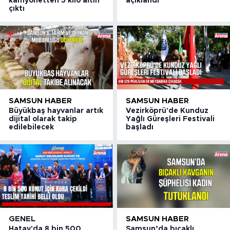
kamyonetten 5 kilo altın
açıklandı
çıktı
SAMSUN HABER
SAMSUN HABER
Büyükbaş hayvanlar artık
Vezirköprü'de Kunduz
dijital olarak takip
Yağlı Güreşleri Festivali
edilebilecek
başladı
GENEL
SAMSUN HABER
Hatay'da 8 bin 500
Samsun’da bıçaklı