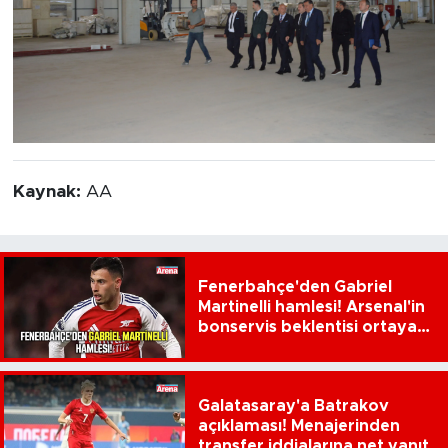
Kaynak:
AA
Fenerbahçe'den Gabriel
Martinelli hamlesi! Arsenal'in
bonservis beklentisi ortaya
çıktı
Galatasaray'a Batrakov
açıklaması! Menajerinden
transfer iddialarına net yanıt