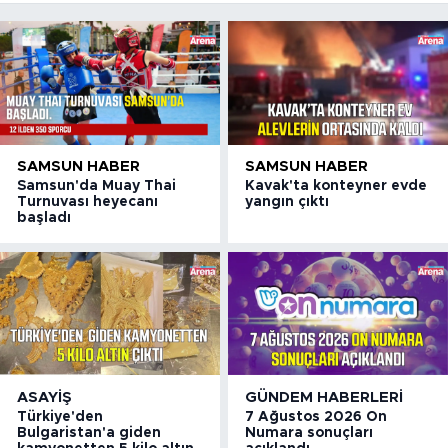
SAMSUN HABER
SAMSUN HABER
Samsun'da Muay Thai
Kavak'ta konteyner evde
Turnuvası heyecanı
yangın çıktı
başladı
ASAYIŞ
GÜNDEM HABERLERI
Türkiye'den
7 Ağustos 2026 On
Bulgaristan'a giden
Numara sonuçları