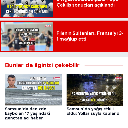
Çekiliş sonuçları açıklandı
Filenin Sultanları, Fransa'yı 3-
1 mağlup etti
Bunlar da ilginizi çekebilir
Samsun’da denizde
Samsun’da yağış etkili
kaybolan 17 yaşındaki
oldu: Yollar suyla kaplandı
gençten acı haber