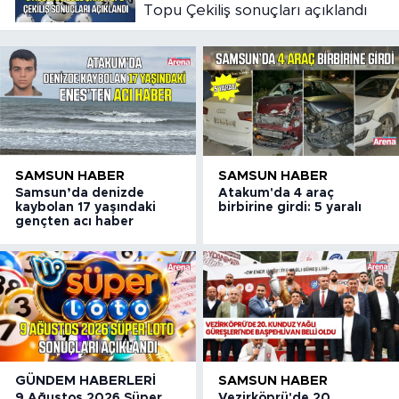
Topu Çekiliş sonuçları açıklandı
SAMSUN HABER
SAMSUN HABER
Samsun’da denizde
Atakum'da 4 araç
kaybolan 17 yaşındaki
birbirine girdi: 5 yaralı
gençten acı haber
GÜNDEM HABERLERI
SAMSUN HABER
9 Ağustos 2026 Süper
Vezirköprü'de 20.