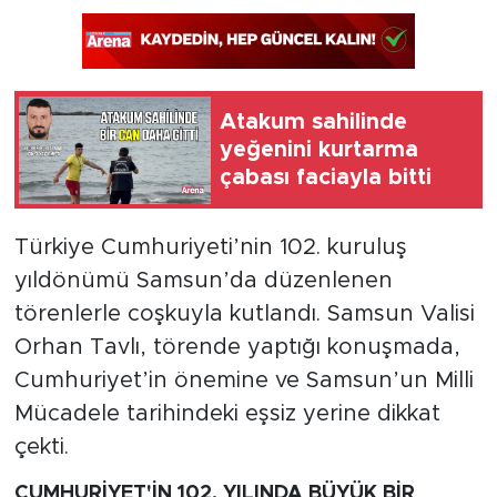
Atakum sahilinde
yeğenini kurtarma
çabası faciayla bitti
Türkiye Cumhuriyeti’nin 102. kuruluş
yıldönümü Samsun’da düzenlenen
törenlerle coşkuyla kutlandı. Samsun Valisi
Orhan Tavlı, törende yaptığı konuşmada,
Cumhuriyet’in önemine ve Samsun’un Milli
Mücadele tarihindeki eşsiz yerine dikkat
çekti.
CUMHURİYET'İN 102. YILINDA BÜYÜK BİR