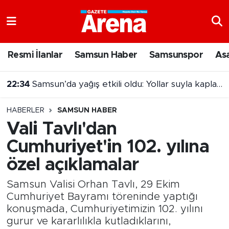
Nöbetçi Eczaneler
Resmi İlanlar
Samsun Haber
Samsunspor
As
Hava Durumu
22:34
Samsun’da yağış etkili oldu: Yollar suyla kaplandı
Samsun Namaz Vakitleri
HABERLER
SAMSUN HABER
Trafik Durumu
Vali Tavlı'dan
Cumhuriyet'in 102. yılına
Süper Lig Puan Durumu ve Fikstür
özel açıklamalar
Tüm Manşetler
Samsun Valisi Orhan Tavlı, 29 Ekim
Son Dakika Haberleri
Cumhuriyet Bayramı töreninde yaptığı
konuşmada, Cumhuriyetimizin 102. yılını
gurur ve kararlılıkla kutladıklarını,
Haber Arşivi