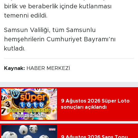
birlik ve beraberlik içinde kutlanması
temenni edildi.
Samsun Valiliği, tüm Samsunlu
hemşehrilerin Cumhuriyet Bayramı’nı
kutladı.
Kaynak:
HABER MERKEZİ
9 Ağustos 2026 Süper Loto
sonuçları açıklandı
9 Ağustos 2026 Şans Topu