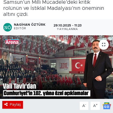
Samsun’un Milli Mücadele’deki kritik
rolünün ve İstiklal Madalyası’nın öneminin
altını çizdi.
NAGIHAN ÖZTÜRK
29.10.2025 - 11:23
EDITÖR
YAYINLANMA
Paylaş
-
+
A
A