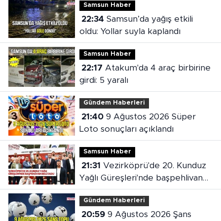
Samsun Haber
22:34
Samsun’da yağış etkili
oldu: Yollar suyla kaplandı
Samsun Haber
22:17
Atakum'da 4 araç birbirine
girdi: 5 yaralı
Gündem Haberleri
21:40
9 Ağustos 2026 Süper
Loto sonuçları açıklandı
Samsun Haber
21:31
Vezirköprü'de 20. Kunduz
Yağlı Güreşleri'nde başpehlivan
belli oldu
Gündem Haberleri
20:59
9 Ağustos 2026 Şans