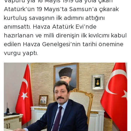
Vapuru’yla 16 Mayıs 1919’da yola çıkan
Atatürk’ün 19 Mayıs’ta Samsun’a çıkarak
kurtuluş savaşının ilk adımını attığını
anımsattı. Havza Atatürk Evi’nde
hazırlanan ve milli direnişin ilk kıvılcımı kabul
edilen Havza Genelgesi’nin tarihi önemine
vurgu yaptı.