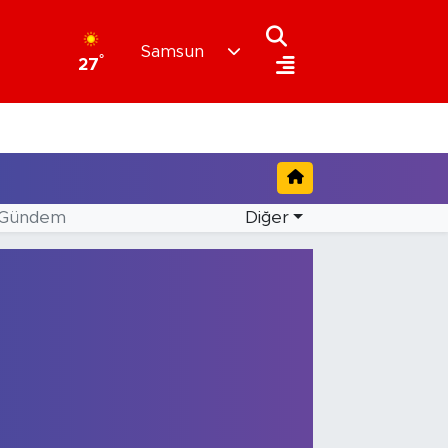
Samsun
°
27
Gündem
Diğer