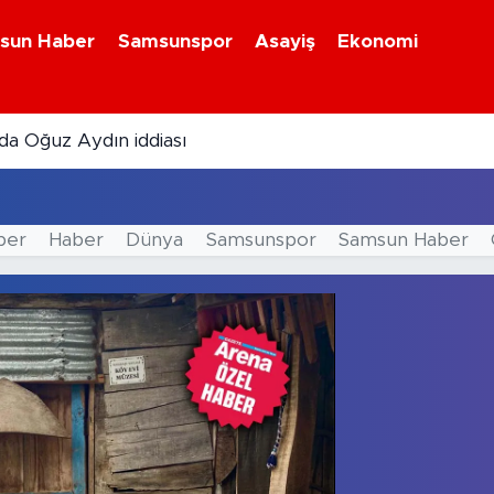
sun Haber
Samsunspor
Asayiş
Ekonomi
a Oğuz Aydın iddiası
ber
Haber
Dünya
Samsunspor
Samsun Haber