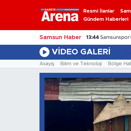
Resmi İlanlar
Sam
Gündem Haberleri
Nöbetçi Eczaneler
Samsun Haber
Hava Durumu
13:44
Samsunspor'd
VIDEO GALERI
Samsun Namaz Vakitleri
Asayiş
Bilim ve Teknoloji
Bölge Ha
Trafik Durumu
Süper Lig Puan Durumu ve Fikstür
Tüm Manşetler
Son Dakika Haberleri
Haber Arşivi