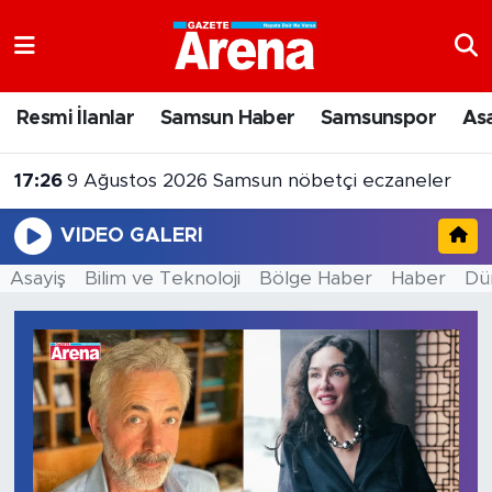
Nöbetçi Eczaneler
Resmi İlanlar
Samsun Haber
Samsunspor
As
Hava Durumu
17:26
9 Ağustos 2026 Samsun nöbetçi eczaneler
Samsun Namaz Vakitleri
VIDEO GALERI
Trafik Durumu
Asayiş
Bilim ve Teknoloji
Bölge Haber
Haber
Dü
Süper Lig Puan Durumu ve Fikstür
Tüm Manşetler
Son Dakika Haberleri
Haber Arşivi