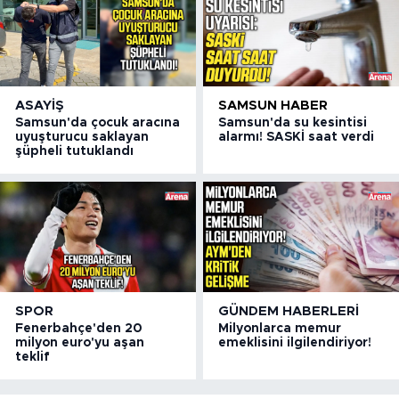
ASAYIŞ
SAMSUN HABER
Samsun'da çocuk aracına
Samsun'da su kesintisi
uyuşturucu saklayan
alarmı! SASKİ saat verdi
şüpheli tutuklandı
SPOR
GÜNDEM HABERLERI
Fenerbahçe'den 20
Milyonlarca memur
milyon euro'yu aşan
emeklisini ilgilendiriyor!
teklif