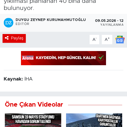
yıkılması planlanan 40 bina daha
bulunuyor.
DUYGU ZEYNEP KURUMAHMUTOĞLU
09.05.2026 - 12:
EDITÖR
YAYINLANMA
Paylaş
-
+
A
A
Kaynak:
İHA
Öne Çıkan Videolar