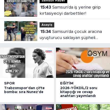
Samsun Haber
15:43
Samsun'da iş yerine girip
kırtasiyeciyi darbettiler!
Asayiş
15:34
Samsun'da çocuk aracına
uyuşturucu saklayan şüpheli
tutuklandı
SPOR
EĞITIM
Trabzonspor'dan çifte
2026-YÖKDİL/2 soru
bomba: sıra Nunez'de
kitapçığı ve cevap
anahtarı yayımlandı