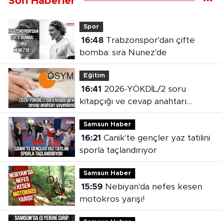
Son Haberler
Spor
16:48
Trabzonspor'dan çifte
bomba: sıra Nunez'de
Eğitim
16:41
2026-YÖKDİL/2 soru
kitapçığı ve cevap anahtarı
yayımlandı
Samsun Haber
16:21
Canik'te gençler yaz tatilini
sporla taçlandırıyor
Samsun Haber
15:59
Nebiyan'da nefes kesen
motokros yarışı!