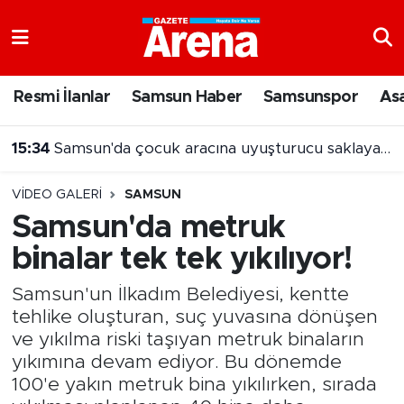
Nöbetçi Eczaneler
Resmi İlanlar
Samsun Haber
Samsunspor
As
Hava Durumu
15:34
Samsun'da çocuk aracına uyuşturucu saklayan şüpheli tutuklandı
Samsun Namaz Vakitleri
VIDEO GALERI
SAMSUN
Trafik Durumu
Samsun'da metruk
binalar tek tek yıkılıyor!
Süper Lig Puan Durumu ve Fikstür
Samsun'un İlkadım Belediyesi, kentte
Tüm Manşetler
tehlike oluşturan, suç yuvasına dönüşen
ve yıkılma riski taşıyan metruk binaların
Son Dakika Haberleri
yıkımına devam ediyor. Bu dönemde
100'e yakın metruk bina yıkılırken, sırada
Haber Arşivi