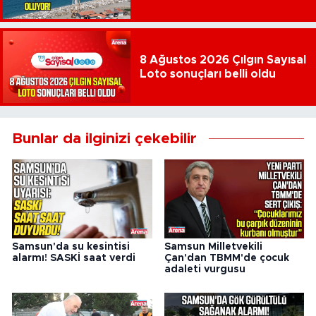
8 Ağustos 2026 Çılgın Sayısal
Loto sonuçları belli oldu
Bunlar da ilginizi çekebilir
Samsun'da su kesintisi
Samsun Milletvekili
alarmı! SASKİ saat verdi
Çan'dan TBMM'de çocuk
adaleti vurgusu