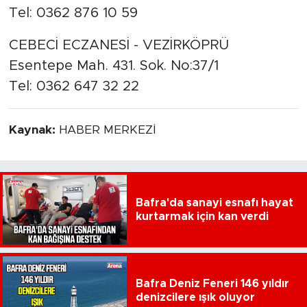
Tel: 0362 876 10 59
CEBECİ ECZANESİ - VEZİRKÖPRÜ
Esentepe Mah. 431. Sok. No:37/1
Tel: 0362 647 32 22
Kaynak:
HABER MERKEZİ
Bafra'da sanayi esnafı hayat
kurtarmak için kan verdi
Bafra Deniz Feneri 146 yıldır
denizcilere ışık oluyor