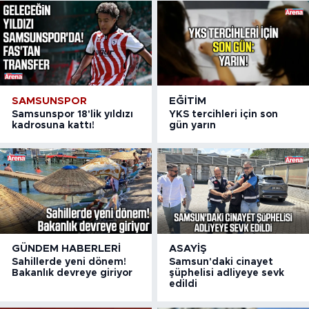
SAMSUNSPOR
EĞITIM
Samsunspor 18'lik yıldızı
YKS tercihleri için son
kadrosuna kattı!
gün yarın
GÜNDEM HABERLERI
ASAYIŞ
Sahillerde yeni dönem!
Samsun'daki cinayet
Bakanlık devreye giriyor
şüphelisi adliyeye sevk
edildi