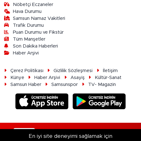
Nöbetçi Eczaneler
Hava Durumu
Samsun Namaz Vakitleri
Trafik Durumu
Puan Durumu ve Fikstür
Tüm Manşetler
Son Dakika Haberleri
Haber Arşivi
Çerez Politikası
Gizlilik Sözleşmesi
İletişim
Künye
Haber Arşivi
Asayiş
Kültür-Sanat
Samsun Haber
Samsunspor
TV- Magazin
RSS
Copyright © 2026. Her hakkı saklıdır.
En iyi site deneyimi sağlamak için