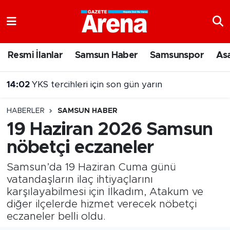
Nöbetçi Eczaneler
Resmi İlanlar
Samsun Haber
Samsunspor
As
Hava Durumu
14:02
YKS tercihleri için son gün yarın
Samsun Namaz Vakitleri
13:54
Sahillerde yeni dönem! Bakanlık devreye giriyor
HABERLER
SAMSUN HABER
Trafik Durumu
19 Haziran 2026 Samsun
nöbetçi eczaneler
Süper Lig Puan Durumu ve Fikstür
Samsun’da 19 Haziran Cuma günü
Tüm Manşetler
vatandaşların ilaç ihtiyaçlarını
karşılayabilmesi için İlkadım, Atakum ve
Son Dakika Haberleri
diğer ilçelerde hizmet verecek nöbetçi
eczaneler belli oldu.
Haber Arşivi