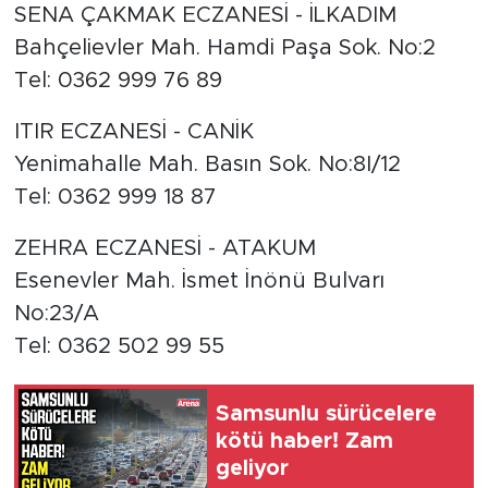
SENA ÇAKMAK ECZANESİ - İLKADIM
Bahçelievler Mah. Hamdi Paşa Sok. No:2
Tel: 0362 999 76 89
ITIR ECZANESİ - CANİK
Yenimahalle Mah. Basın Sok. No:8I/12
Tel: 0362 999 18 87
ZEHRA ECZANESİ - ATAKUM
Esenevler Mah. İsmet İnönü Bulvarı
No:23/A
Tel: 0362 502 99 55
Samsunlu sürücelere
kötü haber! Zam
geliyor