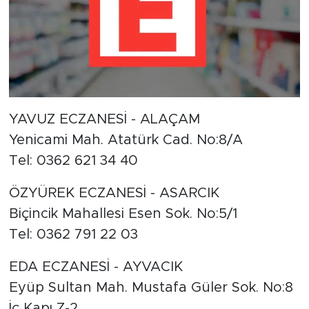
YAVUZ ECZANESİ - ALAÇAM
Yenicami Mah. Atatürk Cad. No:8/A
Tel: 0362 621 34 40
ÖZYÜREK ECZANESİ - ASARCIK
Biçincik Mahallesi Esen Sok. No:5/1
Tel: 0362 791 22 03
EDA ECZANESİ - AYVACIK
Eyüp Sultan Mah. Mustafa Güler Sok. No:8
İç Kapı Z-2