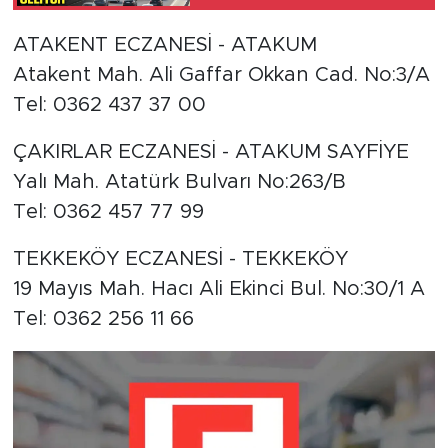
ATAKENT ECZANESİ - ATAKUM
Atakent Mah. Ali Gaffar Okkan Cad. No:3/A
Tel: 0362 437 37 00
ÇAKIRLAR ECZANESİ - ATAKUM SAYFİYE
Yalı Mah. Atatürk Bulvarı No:263/B
Tel: 0362 457 77 99
TEKKEKÖY ECZANESİ - TEKKEKÖY
19 Mayıs Mah. Hacı Ali Ekinci Bul. No:30/1 A
Tel: 0362 256 11 66