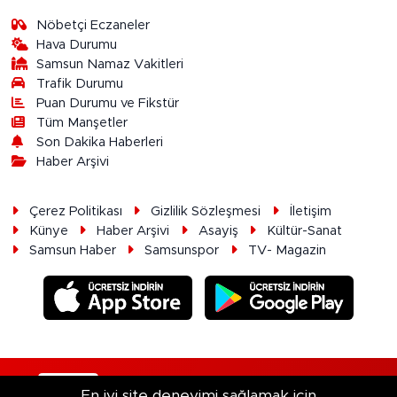
Nöbetçi Eczaneler
Hava Durumu
Samsun Namaz Vakitleri
Trafik Durumu
Puan Durumu ve Fikstür
Tüm Manşetler
Son Dakika Haberleri
Haber Arşivi
Çerez Politikası
Gizlilik Sözleşmesi
İletişim
Künye
Haber Arşivi
Asayiş
Kültür-Sanat
Samsun Haber
Samsunspor
TV- Magazin
RSS
Copyright © 2026. Her hakkı saklıdır.
En iyi site deneyimi sağlamak için