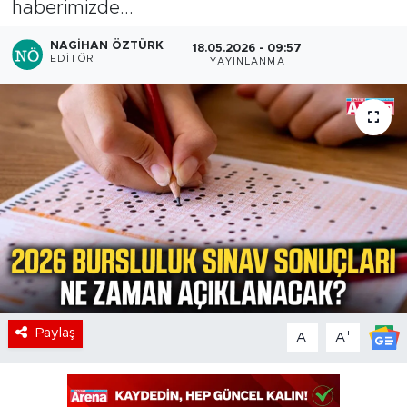
haberimizde...
NAGIHAN ÖZTÜRK
18.05.2026 - 09:57
EDITÖR
YAYINLANMA
Paylaş
-
+
A
A