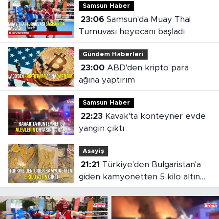
Samsun Haber
23:06
Samsun'da Muay Thai
Turnuvası heyecanı başladı
Gündem Haberleri
23:00
ABD'den kripto para
ağına yaptırım
Samsun Haber
22:23
Kavak'ta konteyner evde
yangın çıktı
Asayiş
21:21
Türkiye'den Bulgaristan'a
giden kamyonetten 5 kilo altın
çıktı