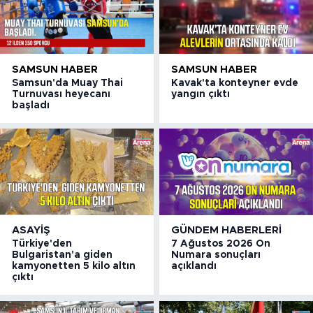
SAMSUN HABER
SAMSUN HABER
Samsun'da Muay Thai
Kavak'ta konteyner evde
Turnuvası heyecanı
yangın çıktı
başladı
ASAYIŞ
GÜNDEM HABERLERI
Türkiye'den
7 Ağustos 2026 On
Bulgaristan'a giden
Numara sonuçları
kamyonetten 5 kilo altın
açıklandı
çıktı