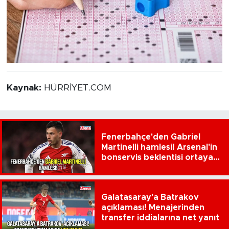
Kaynak:
HÜRRİYET.COM
Fenerbahçe'den Gabriel
Martinelli hamlesi! Arsenal'in
bonservis beklentisi ortaya
çıktı
Galatasaray'a Batrakov
açıklaması! Menajerinden
transfer iddialarına net yanıt