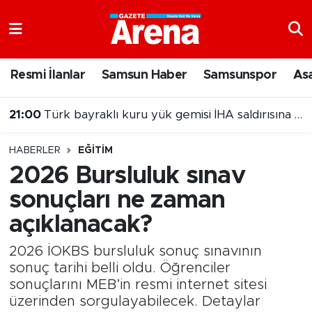
Nöbetçi Eczaneler
Resmi İlanlar
Samsun Haber
Samsunspor
As
21:00
Türk bayraklı kuru yük gemisi İHA saldırısına uğradı
Hava Durumu
20:00
Samsun'da Nebiyan Fest Başladı
Samsun Namaz Vakitleri
HABERLER
EĞITIM
Trafik Durumu
2026 Bursluluk sınav
sonuçları ne zaman
Süper Lig Puan Durumu ve Fikstür
açıklanacak?
Tüm Manşetler
2026 İOKBS bursluluk sonuç sınavının
Son Dakika Haberleri
sonuç tarihi belli oldu. Öğrenciler
sonuçlarını MEB’in resmi internet sitesi
üzerinden sorgulayabilecek. Detaylar
Haber Arşivi