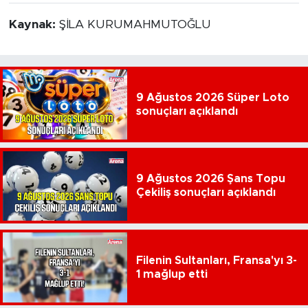
Kaynak:
ŞİLA KURUMAHMUTOĞLU
9 Ağustos 2026 Süper Loto
sonuçları açıklandı
9 Ağustos 2026 Şans Topu
Çekiliş sonuçları açıklandı
Filenin Sultanları, Fransa'yı 3-
1 mağlup etti