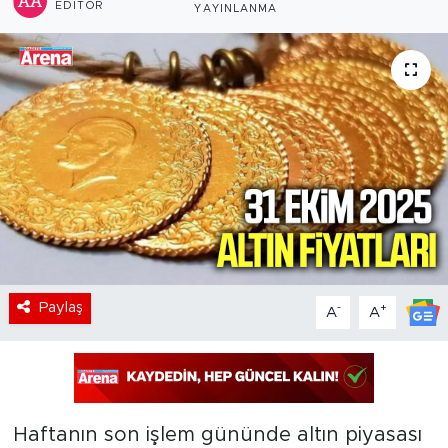
EDITÖR
YAYINLANMA
Paylaş
-
+
A
A
Haftanın son işlem gününde altın piyasası