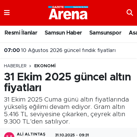
Nöbetçi Eczaneler
Resmi İlanlar
Samsun Haber
Samsunspor
As
Hava Durumu
07:00
10 Ağustos 2026 güncel fındık fiyatları
Samsun Namaz Vakitleri
HABERLER
EKONOMI
Trafik Durumu
31 Ekim 2025 güncel altın
fiyatları
Süper Lig Puan Durumu ve Fikstür
31 Ekim 2025 Cuma günü altın fiyatlarında
Tüm Manşetler
yükseliş eğilimi devam ediyor. Gram altın
5.416 TL seviyesine çıkarken, çeyrek altın
Son Dakika Haberleri
9.300 TL’den satılıyor.
Haber Arşivi
ALI ALTINTAŞ
31.10.2025 - 09:31