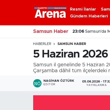
Resmi İlanlar
Sam
Gündem Haberleri
Nöbetçi Eczaneler
23:06
Samsun'da M
Samsun Haber
Hava Durumu
23:00
ABD'den kri
Samsun Namaz Vakitleri
HABERLER
SAMSUN HABER
5 Haziran 2026
Trafik Durumu
Samsun il genelinde 5 Haziran 
Süper Lig Puan Durumu ve Fikstür
Çarşamba dâhil tüm ilçelerdeki nö
Tüm Manşetler
NAGIHAN ÖZTÜRK
05.06.2026 - 17:3
EDITÖR
YAYINLANMA
Son Dakika Haberleri
Haber Arşivi