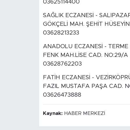
03625114400
SAĞLIK ECZANESİ - SALIPAZAR
GÖKÇELİ MAH. ŞEHİT HÜSEYİ
03628213233
ANADOLU ECZANESİ - TERME
FENK MAH.LİSE CAD. NO:29/A
03628762203
FATİH ECZANESİ - VEZİRKÖPR
FAZIL MUSTAFA PAŞA CAD. N
03626473888
Kaynak:
HABER MERKEZİ