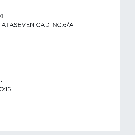
I
N ATASEVEN CAD. NO:6/A
Ü
O:16