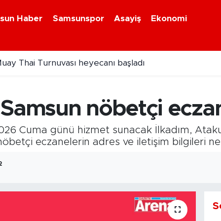
sun Haber
Samsunspor
Asayiş
Ekonomi
uay Thai Turnuvası heyecanı başladı
pto para ağına yaptırım
 Samsun nöbetçi ecza
2026 Cuma günü hizmet sunacak İlkadım, Ataku
betçi eczanelerin adres ve iletişim bilgileri net
2
S