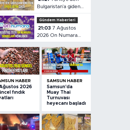
Bulgaristan'a giden
kamyonetten 5 kilo
Gündem Haberleri
altın çıktı
21:03
7 Ağustos
2026 On Numara
sonuçları açıklandı
AMSUN HABER
SAMSUN HABER
 Ağustos 2026
Samsun'da
ncel fındık
Muay Thai
yatları
Turnuvası
heyecanı başladı