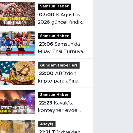
Samsun Haber
07:00
8 Ağustos
2026 güncel fındık
fiyatları
Samsun Haber
23:06
Samsun'da
Muay Thai Turnuvası
heyecanı başladı
Gündem Haberleri
23:00
ABD'den
kripto para ağına
yaptırım
Samsun Haber
22:23
Kavak'ta
konteyner evde
yangın çıktı
Asayiş
21:21
Türkiye'den