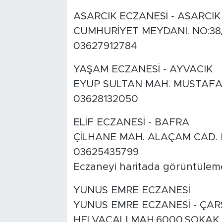
ASARCIK ECZANESİ - ASARCIK
CUMHURİYET MEYDANI. NO:38
03627912784
YAŞAM ECZANESİ - AYVACIK
EYUP SULTAN MAH. MUSTAFA 
03628132050
ELİF ECZANESİ - BAFRA
ÇİLHANE MAH. ALAÇAM CAD. 
03625435799
Eczaneyi haritada görüntülemek i
YUNUS EMRE ECZANESİ
YUNUS EMRE ECZANESİ - ÇA
HELVACALI MAH.6000.SOKAK 