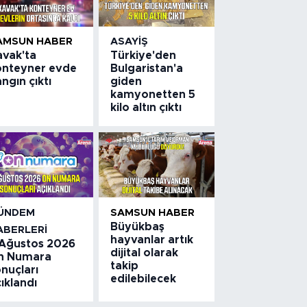
AMSUN HABER
ASAYIŞ
avak'ta
Türkiye'den
onteyner evde
Bulgaristan'a
ngın çıktı
giden
kamyonetten 5
kilo altın çıktı
ÜNDEM
SAMSUN HABER
Büyükbaş
ABERLERI
hayvanlar artık
 Ağustos 2026
dijital olarak
n Numara
takip
nuçları
edilebilecek
ıklandı