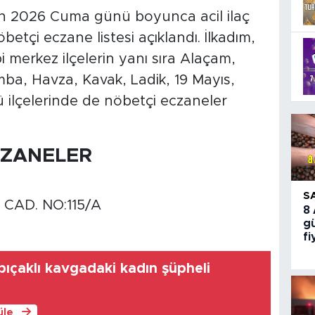
an 2026 Cuma günü boyunca acil ilaç
betçi eczane listesi açıklandı. İlkadım,
 merkez ilçelerin yanı sıra Alaçam,
mba, Havza, Kavak, Ladik, 19 Mayıs,
ü ilçelerinde de nöbetçi eczaneler
CZANELER
S
CAD. NO:115/A
8
gü
fi
ıçaklı kavgadaki kadın şüpheli
üle