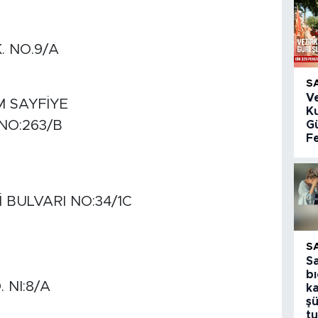
. NO.9/A
S
V
M SAYFİYE
K
NO:263/B
Gü
Fe
İ BULVARI NO:34/1C
S
S
bı
 NI:8/A
k
şü
tu