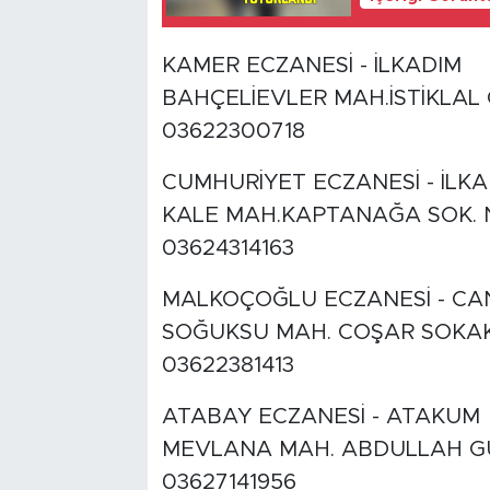
KAMER ECZANESİ - İLKADIM
BAHÇELİEVLER MAH.İSTİKLAL 
03622300718
CUMHURİYET ECZANESİ - İLKA
KALE MAH.KAPTANAĞA SOK. N
03624314163
MALKOÇOĞLU ECZANESİ - CA
SOĞUKSU MAH. COŞAR SOKAK
03622381413
ATABAY ECZANESİ - ATAKUM
MEVLANA MAH. ABDULLAH GÜ
03627141956