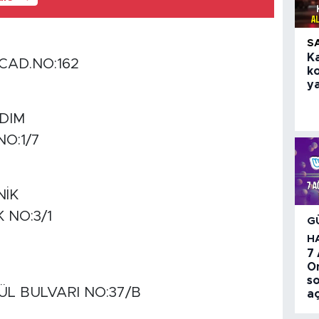
S
K
CAD.NO:162
k
ya
DIM
O:1/7
NİK
 NO:3/1
G
H
7
O
so
L BULVARI NO:37/B
aç