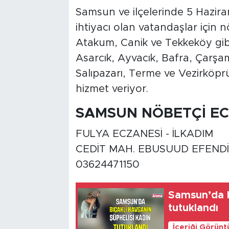
Samsun ve ilçelerinde 5 Hazir
ihtiyacı olan vatandaşlar için nö
Atakum, Canik ve Tekkeköy gibi
Asarcık, Ayvacık, Bafra, Çarşa
Salıpazarı, Terme ve Vezirköpr
hizmet veriyor.
SAMSUN NÖBETÇİ E
FULYA ECZANESİ - İLKADIM
CEDİT MAH. EBUSUUD EFENDİ 
03624471150
Samsun’da b
tutuklandı
İçeriği Görünt