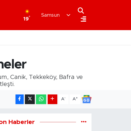
Samsun
°
19
neler
m, Canik, Tekkeköy, Bafra ve
leşti.
-
+
A
A
on Haberler