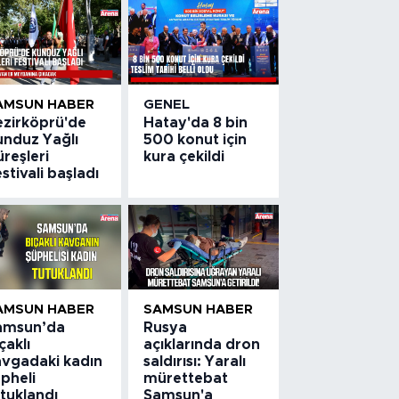
AMSUN HABER
GENEL
ezirköprü'de
Hatay'da 8 bin
unduz Yağlı
500 konut için
reşleri
kura çekildi
stivali başladı
AMSUN HABER
SAMSUN HABER
amsun’da
Rusya
çaklı
açıklarında dron
avgadaki kadın
saldırısı: Yaralı
pheli
mürettebat
tuklandı
Samsun'a