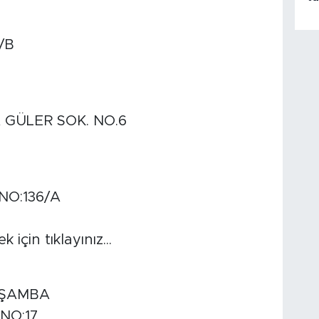
/B
GÜLER SOK. NO.6
NO:136/A
çin tıklayınız...
RŞAMBA
NO:17