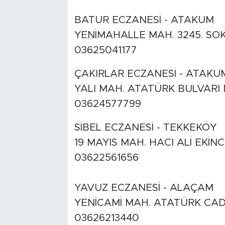
BATUR ECZANESİ - ATAKUM
YENİMAHALLE MAH. 3245. SOK
03625041177
ÇAKIRLAR ECZANESİ - ATAKU
YALI MAH. ATATÜRK BULVARI 
03624577799
SİBEL ECZANESİ - TEKKEKÖY
19 MAYIS MAH. HACI ALİ EKİNC
03622561656
YAVUZ ECZANESİ - ALAÇAM
YENİCAMİ MAH. ATATÜRK CAD.
03626213440