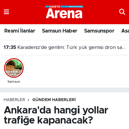
Nöbetçi Eczaneler
Resmi İlanlar
Samsun Haber
Samsunspor
As
Hava Durumu
17:35
Karadeniz'de gerilim: Türk yük gemisi dron saldırısına uğradı
Samsun Namaz Vakitleri
Trafik Durumu
Süper Lig Puan Durumu ve Fikstür
Samsun
Tüm Manşetler
HABERLER
GÜNDEM HABERLERI
Ankara'da hangi yollar
Son Dakika Haberleri
trafiğe kapanacak?
Haber Arşivi