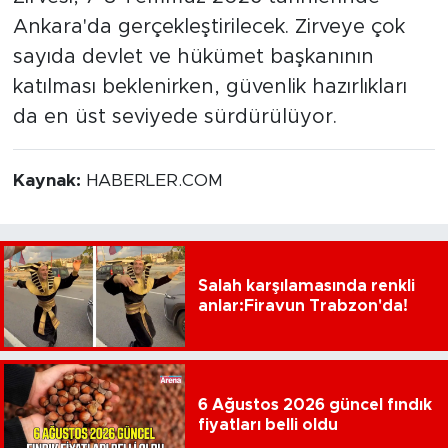
Ankara'da gerçekleştirilecek. Zirveye çok
sayıda devlet ve hükümet başkanının
katılması beklenirken, güvenlik hazırlıkları
da en üst seviyede sürdürülüyor.
Kaynak:
HABERLER.COM
Salah karşılamasında renkli
anlar:Firavun Trabzon'da!
6 Ağustos 2026 güncel fındık
fiyatları belli oldu