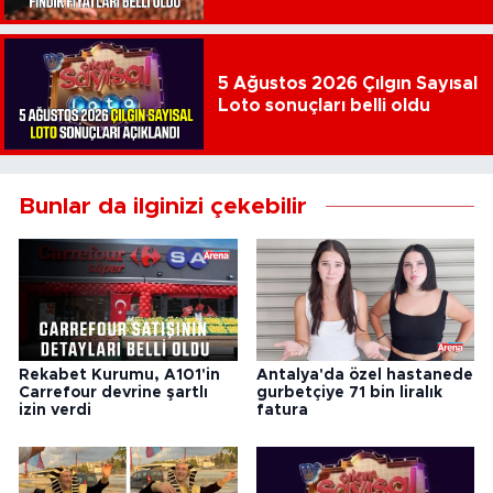
5 Ağustos 2026 Çılgın Sayısal
Loto sonuçları belli oldu
Bunlar da ilginizi çekebilir
Rekabet Kurumu, A101'in
Antalya'da özel hastanede
Carrefour devrine şartlı
gurbetçiye 71 bin liralık
izin verdi
fatura