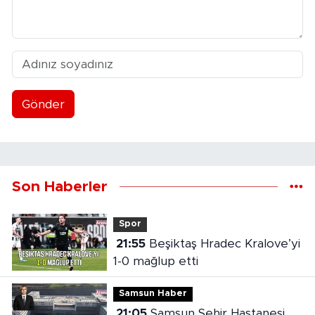
Gönder
Son Haberler
Spor
21:55
Beşiktaş Hradec Kralove’yi
1-0 mağlup etti
Samsun Haber
21:05
Samsun Şehir Hastanesi