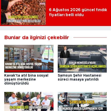
6 Ağustos 2026 güncel fındık
fiyatları belli oldu
Bunlar da ilginizi çekebilir
Kavak'ta atıl bina sosyal
Samsun Şehir Hastanesi
yaşam merkezine
süreci masaya yatırıldı
dönüştürüldü