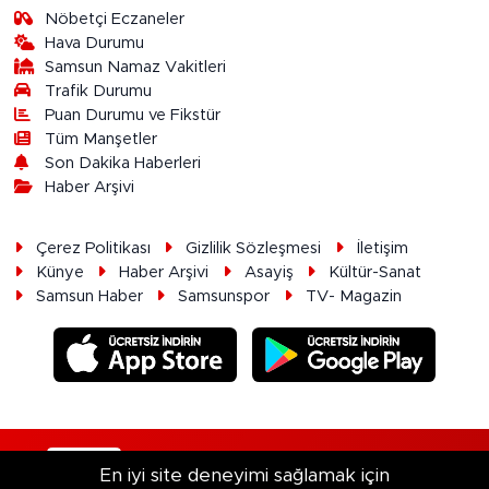
Nöbetçi Eczaneler
Hava Durumu
Samsun Namaz Vakitleri
Trafik Durumu
Puan Durumu ve Fikstür
Tüm Manşetler
Son Dakika Haberleri
Haber Arşivi
Çerez Politikası
Gizlilik Sözleşmesi
İletişim
Künye
Haber Arşivi
Asayiş
Kültür-Sanat
Samsun Haber
Samsunspor
TV- Magazin
RSS
Copyright © 2026. Her hakkı saklıdır.
En iyi site deneyimi sağlamak için