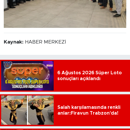
Kaynak:
HABER MERKEZİ
6 Ağustos 2026 Süper Loto
sonuçları açıklandı
Salah karşılamasında renkli
anlar:Firavun Trabzon'da!