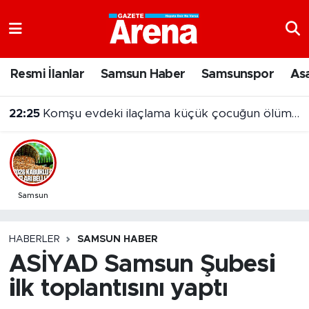
Nöbetçi Eczaneler
Resmi İlanlar
Samsun Haber
Samsunspor
As
Hava Durumu
22:25
Komşu evdeki ilaçlama küçük çocuğun ölümüne neden oldu
Samsun Namaz Vakitleri
Trafik Durumu
Süper Lig Puan Durumu ve Fikstür
Samsun
Tüm Manşetler
HABERLER
SAMSUN HABER
ASİYAD Samsun Şubesi
Son Dakika Haberleri
ilk toplantısını yaptı
Haber Arşivi