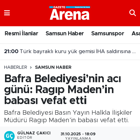
Nöbetçi Eczaneler
Resmi İlanlar
Samsun Haber
Samsunspor
As
Hava Durumu
21:00
Türk bayraklı kuru yük gemisi İHA saldırısına uğradı
Samsun Namaz Vakitleri
HABERLER
SAMSUN HABER
Trafik Durumu
Bafra Belediyesi’nin acı
günü: Ragıp Maden’in
Süper Lig Puan Durumu ve Fikstür
babası vefat etti
Tüm Manşetler
Bafra Belediyesi Basın Yayın Halkla İlişkiler
Son Dakika Haberleri
Müdürü Ragıp Maden’in babası vefat etti.
GÜLNAZ ÇAKICI
31.10.2025 - 18:09
Haber Arşivi
EDITÖR
YAYINLANMA