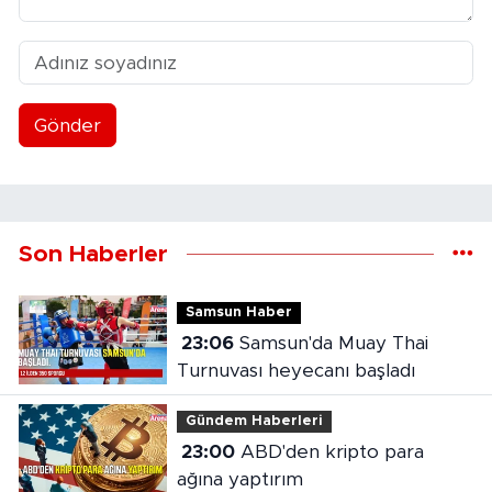
Gönder
Son Haberler
Samsun Haber
23:06
Samsun'da Muay Thai
Turnuvası heyecanı başladı
Gündem Haberleri
23:00
ABD'den kripto para
ağına yaptırım