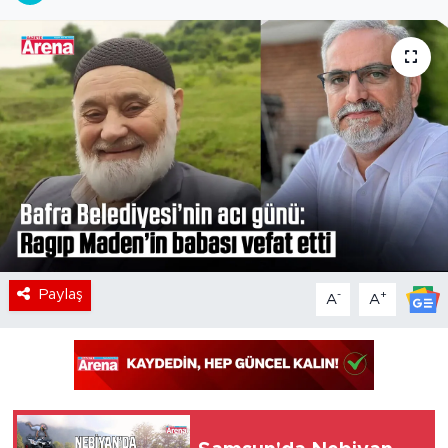
Paylaş
-
+
A
A