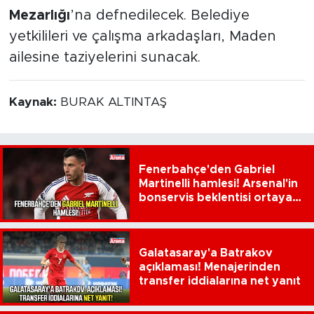
Mezarlığı
’na defnedilecek. Belediye
yetkilileri ve çalışma arkadaşları, Maden
ailesine taziyelerini sunacak.
Kaynak:
BURAK ALTINTAŞ
Fenerbahçe'den Gabriel
Martinelli hamlesi! Arsenal'in
bonservis beklentisi ortaya
çıktı
Galatasaray'a Batrakov
açıklaması! Menajerinden
transfer iddialarına net yanıt