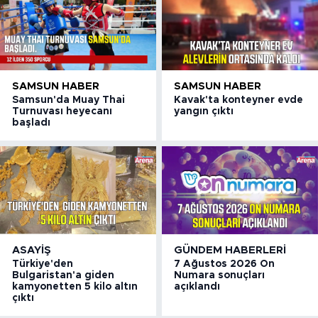
SAMSUN HABER
SAMSUN HABER
Samsun'da Muay Thai
Kavak'ta konteyner evde
Turnuvası heyecanı
yangın çıktı
başladı
ASAYIŞ
GÜNDEM HABERLERI
Türkiye'den
7 Ağustos 2026 On
Bulgaristan'a giden
Numara sonuçları
kamyonetten 5 kilo altın
açıklandı
çıktı