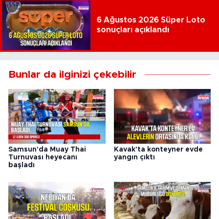
6 Ağustos 2026 Süper Loto
sonuçları açıklandı
Bunlar da ilginizi çekebilir
Samsun'da Muay Thai
Kavak'ta konteyner evde
Turnuvası heyecanı
yangın çıktı
başladı