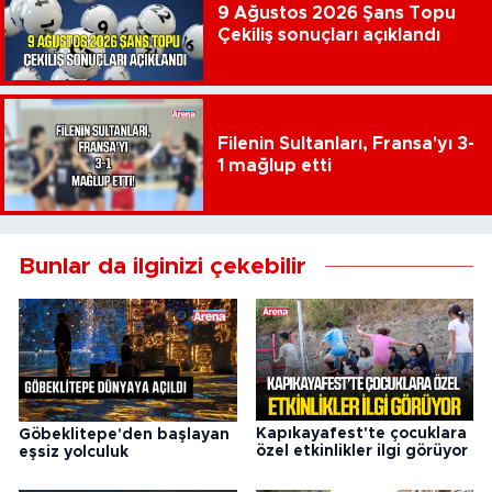
9 Ağustos 2026 Şans Topu
Çekiliş sonuçları açıklandı
Filenin Sultanları, Fransa'yı 3-
1 mağlup etti
Bunlar da ilginizi çekebilir
Kapıkayafest'te çocuklara
Göbeklitepe'den başlayan
özel etkinlikler ilgi görüyor
eşsiz yolculuk