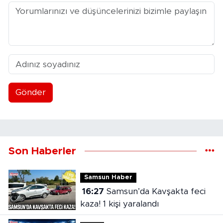
Gönder
Son Haberler
Samsun Haber
16:27
Samsun’da Kavşakta feci
kaza! 1 kişi yaralandı