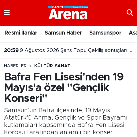
Nöbetçi Eczaneler
Resmi İlanlar
Samsun Haber
Samsunspor
As
Hava Durumu
20:59
9 Ağustos 2026 Şans Topu Çekiliş sonuçları açıklandı
Samsun Namaz Vakitleri
20:10
Atakum sahilinde yeğenini kurtarma çabası faciayla bitti
HABERLER
KÜLTÜR-SANAT
Trafik Durumu
Bafra Fen Lisesi'nden 19
Mayıs'a özel "Gençlik
Süper Lig Puan Durumu ve Fikstür
Konseri"
Tüm Manşetler
Samsun’un Bafra ilçesinde, 19 Mayıs
Son Dakika Haberleri
Atatürk'ü Anma, Gençlik ve Spor Bayramı
kutlamaları kapsamında Bafra Fen Lisesi
Korosu tarafından anlamlı bir konser
Haber Arşivi