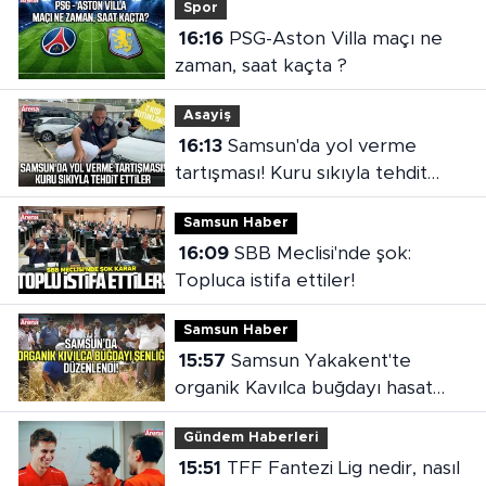
Spor
16:16
PSG-Aston Villa maçı ne
zaman, saat kaçta ?
Asayiş
16:13
Samsun'da yol verme
tartışması! Kuru sıkıyla tehdit
ettiler
Samsun Haber
16:09
SBB Meclisi'nde şok:
Topluca istifa ettiler!
Samsun Haber
15:57
Samsun Yakakent'te
organik Kavılca buğdayı hasat
şenliği
Gündem Haberleri
15:51
TFF Fantezi Lig nedir, nasıl