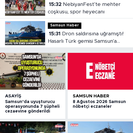
15:32
NebiyanFest’te mehter
coşkusu, spor heyecanı
Samsun Haber
15:31
Dron saldırısına uğramıştı!
Hasarlı Türk gemisi Samsun'a
getirildi
ASAYIŞ
SAMSUN HABER
Samsun’da uyuşturucu
8 Ağustos 2026 Samsun
operasyonunda 7 şüpheli
nöbetçi eczaneler
cezaevine gönderildi