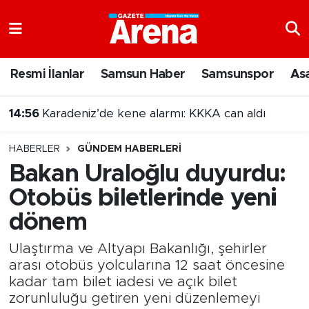
Nöbetçi Eczaneler
Resmi İlanlar
Samsun Haber
Samsunspor
As
Hava Durumu
14:56
Karadeniz’de kene alarmı: KKKA can aldı
Samsun Namaz Vakitleri
14:47
Samsun'da 17 ilçede sinema geceleri!
HABERLER
GÜNDEM HABERLERI
Trafik Durumu
Bakan Uraloğlu duyurdu:
Otobüs biletlerinde yeni
Süper Lig Puan Durumu ve Fikstür
dönem
Tüm Manşetler
Ulaştırma ve Altyapı Bakanlığı, şehirler
Son Dakika Haberleri
arası otobüs yolcularına 12 saat öncesine
kadar tam bilet iadesi ve açık bilet
zorunluluğu getiren yeni düzenlemeyi
Haber Arşivi