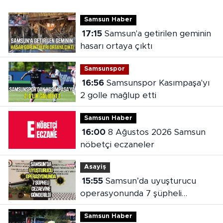
Samsun Haber
17:15
Samsun'a getirilen geminin
hasarı ortaya çıktı
Samsunspor
16:56
Samsunspor Kasımpaşa'yı
2 golle mağlup etti
Samsun Haber
16:00
8 Ağustos 2026 Samsun
nöbetçi eczaneler
Asayiş
15:55
Samsun’da uyuşturucu
operasyonunda 7 şüpheli
cezaevine gönderildi
Samsun Haber