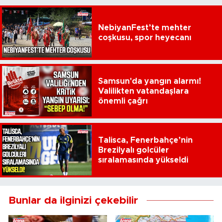
NebiyanFest’te mehter
coşkusu, spor heyecanı
Samsun'da yangın alarmı!
Valilikten vatandaşlara
önemli çağrı
Talisca, Fenerbahçe’nin
Brezilyalı golcüler
sıralamasında yükseldi
Bunlar da ilginizi çekebilir