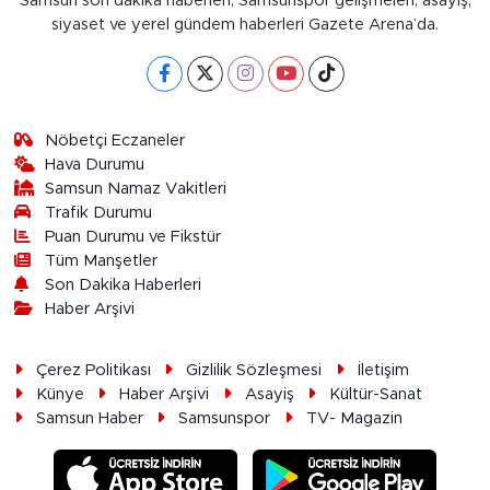
Samsun son dakika haberleri, Samsunspor gelişmeleri, asayiş,
siyaset ve yerel gündem haberleri Gazete Arena’da.
Nöbetçi Eczaneler
Hava Durumu
Samsun Namaz Vakitleri
Trafik Durumu
Puan Durumu ve Fikstür
Tüm Manşetler
Son Dakika Haberleri
Haber Arşivi
Çerez Politikası
Gizlilik Sözleşmesi
İletişim
Künye
Haber Arşivi
Asayiş
Kültür-Sanat
Samsun Haber
Samsunspor
TV- Magazin