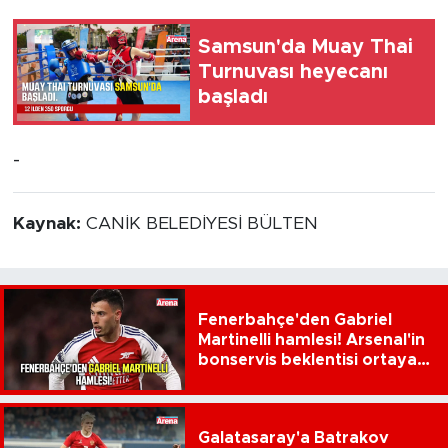
Samsun'da Muay Thai
Turnuvası heyecanı
başladı
-
Kaynak:
CANİK BELEDİYESİ BÜLTEN
Fenerbahçe'den Gabriel
Martinelli hamlesi! Arsenal'in
bonservis beklentisi ortaya
çıktı
Galatasaray'a Batrakov