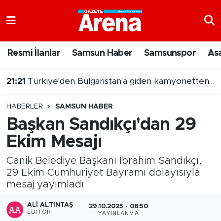
Nöbetçi Eczaneler
Resmi İlanlar
Samsun Haber
Samsunspor
As
Hava Durumu
21:21
Türkiye'den Bulgaristan'a giden kamyonetten 5 kilo altın çıktı
Samsun Namaz Vakitleri
HABERLER
SAMSUN HABER
Trafik Durumu
Başkan Sandıkçı'dan 29
Ekim Mesajı
Süper Lig Puan Durumu ve Fikstür
Canik Belediye Başkanı İbrahim Sandıkçı,
Tüm Manşetler
29 Ekim Cumhuriyet Bayramı dolayısıyla
mesaj yayımladı.
Son Dakika Haberleri
ALI ALTINTAŞ
29.10.2025 - 08:50
Haber Arşivi
EDITÖR
YAYINLANMA