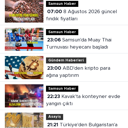
Samsun Haber
07:00
8 Ağustos 2026 güncel
fındık fiyatları
Samsun Haber
23:06
Samsun'da Muay Thai
Turnuvası heyecanı başladı
Gündem Haberleri
23:00
ABD'den kripto para
ağına yaptırım
Samsun Haber
22:23
Kavak'ta konteyner evde
yangın çıktı
Asayiş
21:21
Türkiye'den Bulgaristan'a