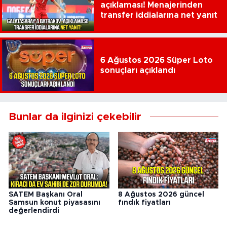
açıklaması! Menajerinden
transfer iddialarına net yanıt
6 Ağustos 2026 Süper Loto
sonuçları açıklandı
Bunlar da ilginizi çekebilir
SATEM Başkanı Oral
8 Ağustos 2026 güncel
Samsun konut piyasasını
fındık fiyatları
değerlendirdi