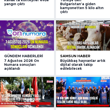
Kavak'ta konteyner evde
Türkiye'den
yangın çıktı
Bulgaristan'a giden
kamyonetten 5 kilo altın
çıktı
GÜNDEM HABERLERI
SAMSUN HABER
7 Ağustos 2026 On
Büyükbaş hayvanlar artık
Numara sonuçları
dijital olarak takip
açıklandı
edilebilecek