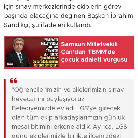
için sınav merkezlerinde ekiplerin görev
başında olacağına değinen Başkan İbrahim
Sandıkçı, şu ifadeleri kullandı:
Samsun Milletvekili
Çan'dan TBMM'de
çocuk adaleti vurgusu
"Öğrencilerimizin ve ailelerimizin sınav
heyecanını paylaşıyoruz.
Belediyemizde evladı LGS'ye girecek
olan tüm ekip arkadaşlarımızın günlük
mesai bitimini erkene aldık. Ayrıca, LGS
günü ekiplerimizle birlikte ilçemizdeki