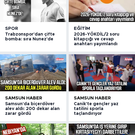
SPOR
EĞITIM
Trabzonspor'dan çifte
2026-YÖKDİL/2 soru
bomba: sıra Nunez'de
kitapçığı ve cevap
anahtarı yayımlandı
SAMSUN HABER
SAMSUN HABER
Samsun'da biçerdöver
Canik'te gençler yaz
alev aldı: 200 dekar alan
tatilini sporla
zarar gördü
taçlandırıyor