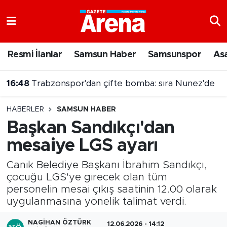
Nöbetçi Eczaneler
Resmi İlanlar
Samsun Haber
Samsunspor
As
Hava Durumu
16:48
Trabzonspor'dan çifte bomba: sıra Nunez'de
Samsun Namaz Vakitleri
16:41
2026-YÖKDİL/2 soru kitapçığı ve cevap anahtarı yayımlandı
HABERLER
SAMSUN HABER
Trafik Durumu
Başkan Sandıkçı'dan
mesaiye LGS ayarı
Süper Lig Puan Durumu ve Fikstür
Canik Belediye Başkanı İbrahim Sandıkçı,
Tüm Manşetler
çocuğu LGS'ye girecek olan tüm
personelin mesai çıkış saatinin 12.00 olarak
Son Dakika Haberleri
uygulanmasına yönelik talimat verdi.
Haber Arşivi
NAGIHAN ÖZTÜRK
12.06.2026 - 14:12