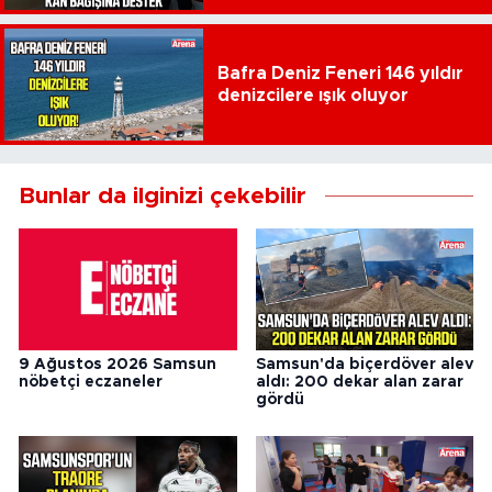
Bafra Deniz Feneri 146 yıldır
denizcilere ışık oluyor
Bunlar da ilginizi çekebilir
9 Ağustos 2026 Samsun
Samsun'da biçerdöver alev
nöbetçi eczaneler
aldı: 200 dekar alan zarar
gördü