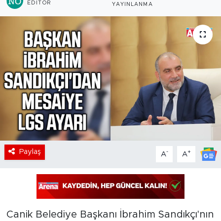
EDITÖR
YAYINLANMA
Paylaş
-
+
A
A
Canik Belediye Başkanı İbrahim Sandıkçı'nın