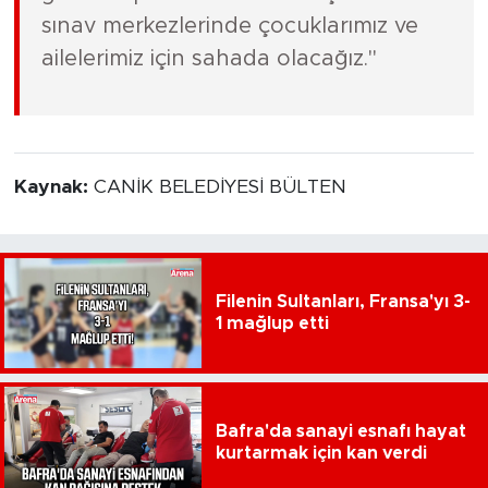
sınav merkezlerinde çocuklarımız ve
ailelerimiz için sahada olacağız."
Kaynak:
CANİK BELEDİYESİ BÜLTEN
Filenin Sultanları, Fransa'yı 3-
1 mağlup etti
Bafra'da sanayi esnafı hayat
kurtarmak için kan verdi