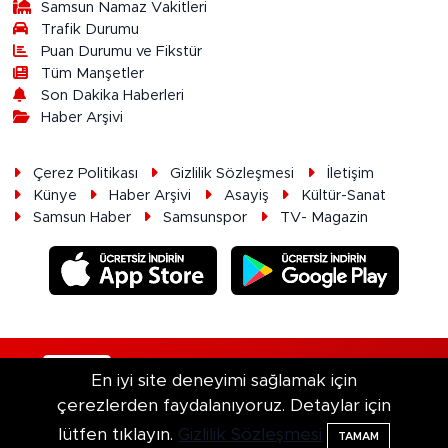
Samsun Namaz Vakitleri
Trafik Durumu
Puan Durumu ve Fikstür
Tüm Manşetler
Son Dakika Haberleri
Haber Arşivi
Çerez Politikası
Gizlilik Sözleşmesi
İletişim
Künye
Haber Arşivi
Asayiş
Kültür-Sanat
Samsun Haber
Samsunspor
TV- Magazin
RSS
Copyright © 2026. Her hakkı saklıdır.
En iyi site deneyimi sağlamak için
çerezlerden faydalanıyoruz. Detaylar için
Haber Yazılımı:
TE Bilişim
lütfen tıklayın.
Gizlilik Sözleşmesi
TAMAM