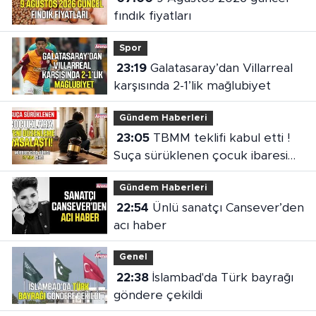
fındık fiyatları
Spor
23:19
Galatasaray’dan Villarreal
karşısında 2-1’lik mağlubiyet
Gündem Haberleri
23:05
TBMM teklifi kabul etti !
Suça sürüklenen çocuk ibaresi
değişti
Gündem Haberleri
22:54
Ünlü sanatçı Cansever’den
acı haber
Genel
22:38
İslambad'da Türk bayrağı
göndere çekildi