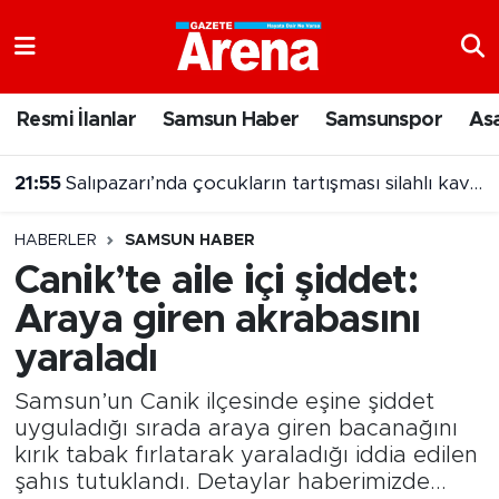
Nöbetçi Eczaneler
Resmi İlanlar
Samsun Haber
Samsunspor
As
Hava Durumu
21:55
Salıpazarı’nda çocukların tartışması silahlı kavgaya dönüştü
Samsun Namaz Vakitleri
21:30
8 Ağustos 2026 Çılgın Sayısal Loto sonuçları belli oldu
HABERLER
SAMSUN HABER
Trafik Durumu
Canik’te aile içi şiddet:
Araya giren akrabasını
Süper Lig Puan Durumu ve Fikstür
yaraladı
Tüm Manşetler
Samsun’un Canik ilçesinde eşine şiddet
Son Dakika Haberleri
uyguladığı sırada araya giren bacanağını
kırık tabak fırlatarak yaraladığı iddia edilen
şahıs tutuklandı. Detaylar haberimizde...
Haber Arşivi