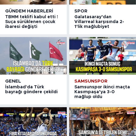
GÜNDEM HABERLERI
SPOR
TBMM teklifi kabul etti !
Galatasaray’dan
Suça sürüklenen çocuk
Villarreal karşısında 2-
ibaresi değişti
1’lik mağlubiyet
GENEL
SAMSUNSPOR
İslambad'da Türk
Samsunspor ikinci maçta
bayrağı göndere çekildi
Kasımpaşa’ya 3-0
mağlup oldu