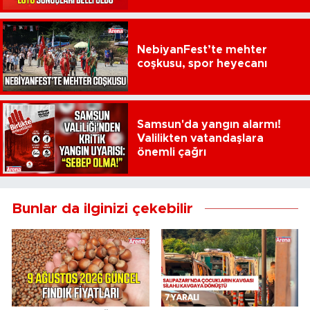
NebiyanFest’te mehter
coşkusu, spor heyecanı
Samsun'da yangın alarmı!
Valilikten vatandaşlara
önemli çağrı
Bunlar da ilginizi çekebilir