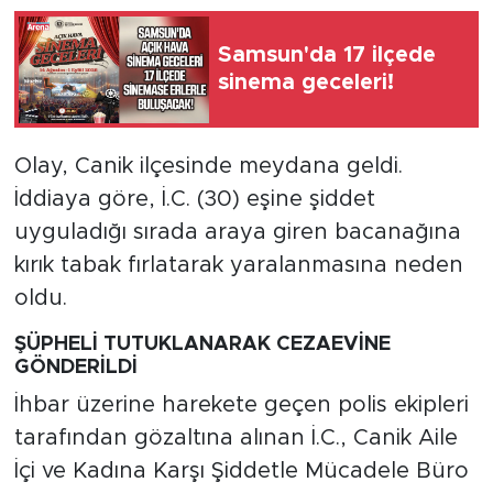
Samsun'da 17 ilçede
sinema geceleri!
Olay, Canik ilçesinde meydana geldi.
İddiaya göre, İ.C. (30) eşine şiddet
uyguladığı sırada araya giren bacanağına
kırık tabak fırlatarak yaralanmasına neden
oldu.
ŞÜPHELİ TUTUKLANARAK CEZAEVİNE
GÖNDERİLDİ
İhbar üzerine harekete geçen polis ekipleri
tarafından gözaltına alınan İ.C., Canik Aile
İçi ve Kadına Karşı Şiddetle Mücadele Büro