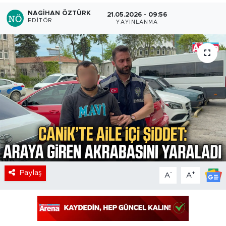
NAGIHAN ÖZTÜRK
21.05.2026 - 09:56
EDITÖR
YAYINLANMA
Paylaş
-
+
A
A