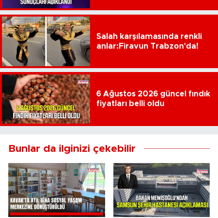
Salah karşılamasında renkli
anlar:Firavun Trabzon'da!
6 Ağustos 2026 güncel fındık
fiyatları belli oldu
Bunlar da ilginizi çekebilir