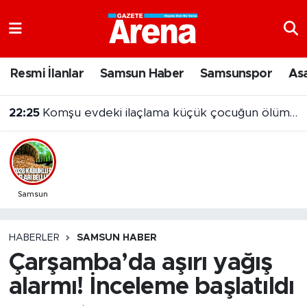
Nöbetçi Eczaneler
Resmi İlanlar
Samsun Haber
Samsunspor
As
Hava Durumu
22:25
Komşu evdeki ilaçlama küçük çocuğun ölümüne neden oldu
Samsun Namaz Vakitleri
Trafik Durumu
Süper Lig Puan Durumu ve Fikstür
Samsun
Tüm Manşetler
HABERLER
SAMSUN HABER
Çarşamba’da aşırı yağış
Son Dakika Haberleri
alarmı! İnceleme başlatıldı
Haber Arşivi