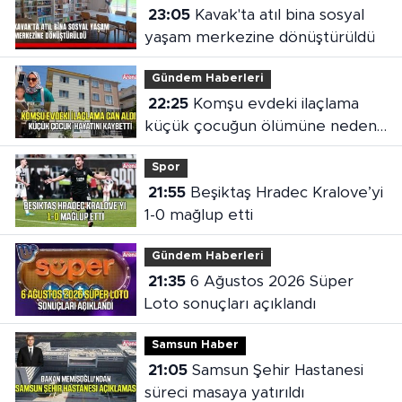
23:05
Kavak'ta atıl bina sosyal
yaşam merkezine dönüştürüldü
Gündem Haberleri
22:25
Komşu evdeki ilaçlama
küçük çocuğun ölümüne neden
oldu
Spor
21:55
Beşiktaş Hradec Kralove’yi
1-0 mağlup etti
Gündem Haberleri
21:35
6 Ağustos 2026 Süper
Loto sonuçları açıklandı
Samsun Haber
21:05
Samsun Şehir Hastanesi
süreci masaya yatırıldı