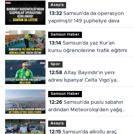
Asayiş
13:32
Samsun'da da operasyon
yapılmıştı! 149 şüpheliye dava
Samsun Haber
13:14
Samsun'da yaz Kur'an
kursu öğrencilerine trafik eğitimi
Spor
12:58
Altay Bayındır'ın yeni
adresi İspanya! Celta Vigo'ya
kiralandı
Samsun Haber
12:26
Samsun'da puslu sabahın
ardından Meteoroloji'den yağış
uyarısı
Asayiş
12:15
Samsun'da alkollü araç