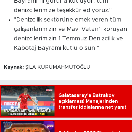
Bayramı’nı gururla kutluyor, tüm
denizcilerimize teşekkür ediyoruz."
"Denizcilik sektörüne emek veren tüm
çalışanlarımızın ve Mavi Vatan’ı koruyan
denizcilerimizin 1 Temmuz Denizcilik ve
Kabotaj Bayramı kutlu olsun!"
Kaynak:
ŞİLA KURUMAHMUTOĞLU
Galatasaray'a Batrakov
açıklaması! Menajerinden
transfer iddialarına net yanıt