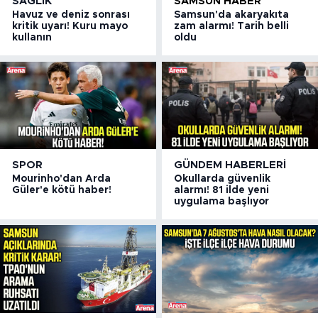
SAĞLIK
SAMSUN HABER
Havuz ve deniz sonrası
Samsun'da akaryakıta
kritik uyarı! Kuru mayo
zam alarmı! Tarih belli
kullanın
oldu
SPOR
GÜNDEM HABERLERI
Mourinho'dan Arda
Okullarda güvenlik
Güler'e kötü haber!
alarmı! 81 ilde yeni
uygulama başlıyor