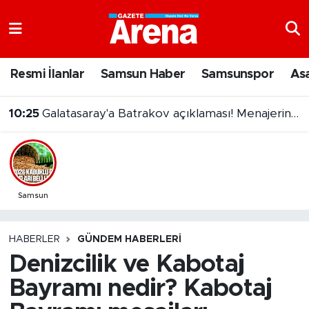
Nöbetçi Eczaneler
Resmi İlanlar
Samsun Haber
Samsunspor
As
Hava Durumu
10:25
Galatasaray'a Batrakov açıklaması! Menajerinden transfer iddialarına net yanıt
Samsun Namaz Vakitleri
Trafik Durumu
Süper Lig Puan Durumu ve Fikstür
Samsun
Tüm Manşetler
HABERLER
GÜNDEM HABERLERI
Denizcilik ve Kabotaj
Son Dakika Haberleri
Bayramı nedir? Kabotaj
Haber Arşivi