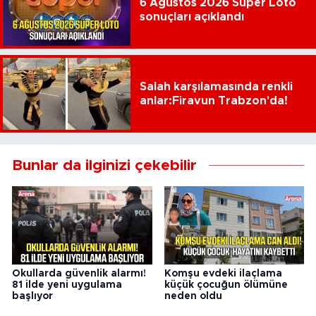
6 Ağustos 2026 Süper Loto
sonuçları açıklandı
Salah karşılamasında renkli
anlar:Firavun Trabzon'da!
Bunlar da ilginizi çekebilir
Okullarda güvenlik alarmı!
Komşu evdeki ilaçlama
81 ilde yeni uygulama
küçük çocuğun ölümüne
başlıyor
neden oldu