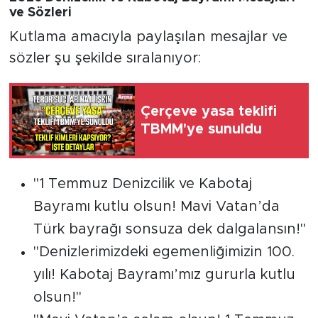
ve Sözleri
Kutlama amacıyla paylaşılan mesajlar ve
sözler şu şekilde sıralanıyor:
Çerçeve yasa teklifi
TBMM'ye sunuldu
"1 Temmuz Denizcilik ve Kabotaj
Bayramı kutlu olsun! Mavi Vatan’da
Türk bayrağı sonsuza dek dalgalansın!"
"Denizlerimizdeki egemenliğimizin 100.
yılı! Kabotaj Bayramı’mız gururla kutlu
olsun!"