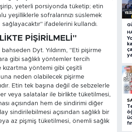
irip, yeterli porsiyonda tüketip; etin
lu yeşilliklerle sofralarınızı süslemek
sağlayacaktır" ifadelerini kullandı.
G
H
LİKTE PİŞİRİLMELİ"
Y
k
ça
ahseden Dyt. Yıldırım, "Eti pişirme
ya
a gibi sağlıklı yöntemler tercih
e kızartma yöntemi gibi çeşitli
una neden olabilecek pişirme
ır. Etin tek başına değil de sebzelerle
ler veya salatalar ile birlikte tüketilmesi,
S
ması açısından hem de sindirimi diğer
T
y sindirilebilmesi açısından sağlıklı bir
öğ
üc
veya az pişmiş tüketilmesi, önemli sağlık
fı