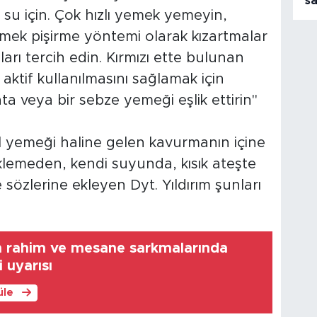
s
e su için. Çok hızlı yemek yemeyin,
 Yemek pişirme yöntemi olarak kızartmalar
arı tercih edin. Kırmızı ette bulunan
ktif kullanılmasını sağlamak için
ta veya bir sebze yemeği eşlik ettirin"
 yemeği haline gelen kavurmanın içine
klemeden, kendi suyunda, kısık ateşte
 sözlerine ekleyen Dyt. Yıldırım şunları
 rahim ve mesane sarkmalarında
 uyarısı
üle