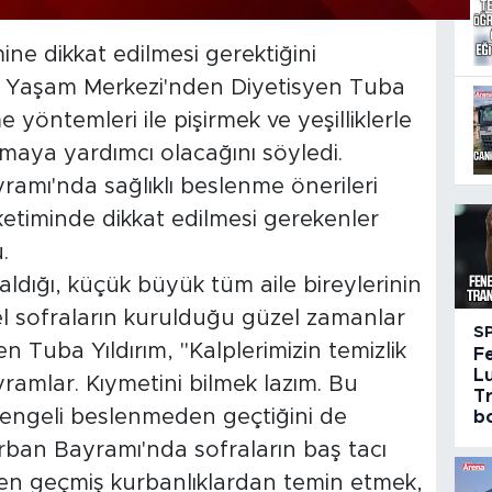
ne dikkat edilmesi gerektiğini
ı Yaşam Merkezi'nden Diyetisyen Tuba
me yöntemleri ile pişirmek ve yeşilliklerle
umaya yardımcı olacağını söyledi.
ramı'nda sağlıklı beslenme önerileri
ketiminde dikkat edilmesi gerekenler
.
ldığı, küçük büyük tüm aile bireylerinin
zel sofraların kurulduğu güzel zamanlar
S
n Tuba Yıldırım, "Kalplerimizin temizlik
F
Lu
amlar. Kıymetini bilmek lazım. Bu
Tr
 dengeli beslenmeden geçtiğini de
bo
ban Bayramı'nda sofraların baş tacı
nden geçmiş kurbanlıklardan temin etmek,