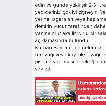
edin ve günde yaklaşık 2-3 litr
yediklerinizi çok iyi çiğneyin.
yerine, ızgaraları veya haşlamal
demirin vücut tarafından daha a
yanına mutlaka limonlu bir sala
açıklamasında bulundu.
Kurban Bayramı'nın geleneksel
tereyağı veya kuyruk/iç yağı e
pişirme yapılması gerektiğini de
söyledi:
Uzmanından
erken tedavi
İçeriği Görünt