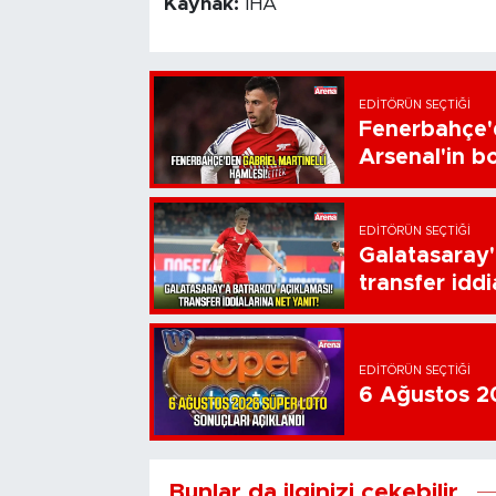
Kaynak:
İHA
EDITÖRÜN SEÇTIĞI
Fenerbahçe'd
Arsenal'in bo
EDITÖRÜN SEÇTIĞI
Galatasaray'
transfer iddi
EDITÖRÜN SEÇTIĞI
6 Ağustos 20
Bunlar da ilginizi çekebilir