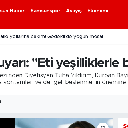
sun Haber
Samsunspor
Asayiş
Ekonomi
alle yollarına bakım! Gödekli’de yoğun mesai
arı: "Eti yeşilliklerle b
zi’nden Diyetisyen Tuba Yıldırım, Kurban Bayr
e yöntemleri ve dengeli beslenmenin önemine d
9
S