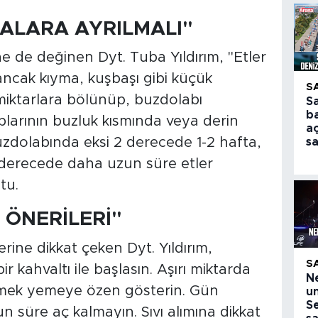
ALARA AYRILMALI"
ne de değinen Dyt. Tuba Yıldırım, "Etler
ancak kıyma, kuşbaşı gibi küçük
S
k miktarlara bölünüp, buzdolabı
S
ba
larının buzluk kısmında veya derin
aç
zdolabında eksi 2 derecede 1-2 hafta,
s
 derecede daha uzun süre etler
tu.
 ÖNERİLERİ"
erine dikkat çeken Dyt. Yıldırım,
S
r kahvaltı ile başlasın. Aşırı miktarda
N
emek yemeye özen gösterin. Gün
u
Se
n süre aç kalmayın. Sıvı alımına dikkat