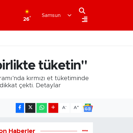
Samsun
°
26
irlikte tüketin"
amı’nda kırmızı et tüketiminde
ikkat çekti. Detaylar
-
+
A
A
on Haberler