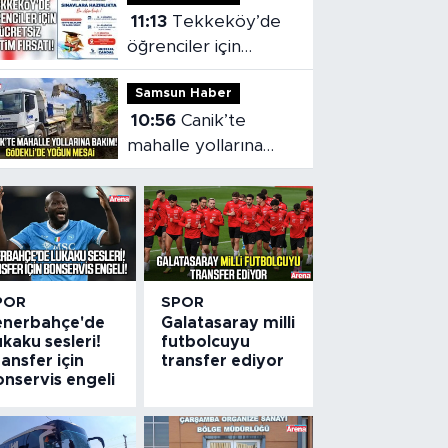
11:13
Tekkeköy’de
öğrenciler için
ücretsiz eğitim
Samsun Haber
fırsatı!
10:56
Canik’te
mahalle yollarına
bakım! Gödekli’de
yoğun mesai
POR
SPOR
enerbahçe'de
Galatasaray milli
kaku sesleri!
futbolcuyu
ansfer için
transfer ediyor
nservis engeli