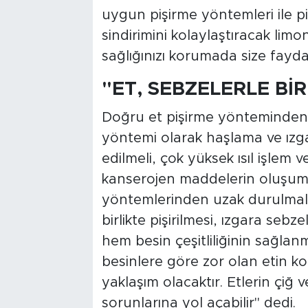
uygun pişirme yöntemleri ile piş
sindirimini kolaylaştıracak limon
sağlığınızı korumada size fayda 
"ET, SEBZELERLE BİR
Doğru et pişirme yönteminden b
yöntemi olarak haşlama ve ızgar
edilmeli, çok yüksek ısıl işlem v
kanserojen maddelerin oluşum
yöntemlerinden uzak durulmalıd
birlikte pişirilmesi, ızgara sebze
hem besin çeşitliliğinin sağlan
besinlere göre zor olan etin kola
yaklaşım olacaktır. Etlerin çiğ 
sorunlarına yol açabilir" dedi.