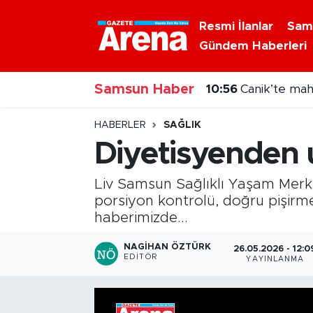
Resmi İlanlar
Sam
Gündem Haberleri
Nöbetçi Eczaneler
Samsun Haber
Hava Durumu
10:56
Canik’te mah
Samsun Namaz Vakitleri
HABERLER
SAĞLIK
Diyetisyenden uy
Trafik Durumu
Liv Samsun Sağlıklı Yaşam Merke
Süper Lig Puan Durumu ve Fikstür
porsiyon kontrolü, doğru pişirm
haberimizde...
Tüm Manşetler
NAGIHAN ÖZTÜRK
26.05.2026 - 12:0
EDITÖR
YAYINLANMA
Son Dakika Haberleri
Haber Arşivi