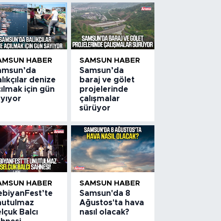
AMSUN HABER
SAMSUN HABER
amsun’da
Samsun’da
lıkçılar denize
baraj ve gölet
ılmak için gün
projelerinde
ayıyor
çalışmalar
sürüyor
AMSUN HABER
SAMSUN HABER
ebiyanFest’te
Samsun'da 8
nutulmaz
Ağustos'ta hava
lçuk Balcı
nasıl olacak?