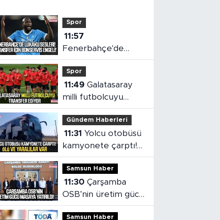
Spor
11:57
Fenerbahçe'de
Lukaku sesleri!
Spor
Transfer için
11:49
Galatasaray
bonservis engeli
milli futbolcuyu
transfer ediyor
Gündem Haberleri
11:31
Yolcu otobüsü
kamyonete çarptı!
Ölü ve yaralılar var
Samsun Haber
11:30
Çarşamba
OSB’nin üretim gücü
masaya yatırıldı
Samsun Haber