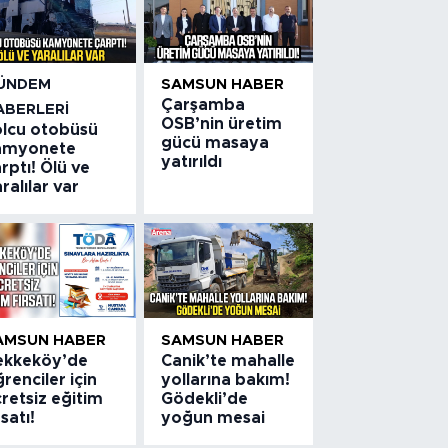
ÜNDEM
SAMSUN HABER
Çarşamba
ABERLERI
OSB’nin üretim
olcu otobüsü
gücü masaya
amyonete
yatırıldı
rptı! Ölü ve
ralılar var
AMSUN HABER
SAMSUN HABER
ekkeköy’de
Canik’te mahalle
renciler için
yollarına bakım!
retsiz eğitim
Gödekli’de
rsatı!
yoğun mesai