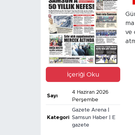
Gün
man
ve 
at
İçeriği Oku
4 Haziran 2026
Sayı
Perşembe
Gazete Arena |
Kategori
Samsun Haber | E
gazete