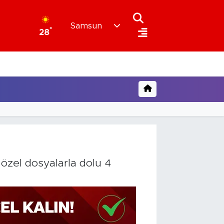
Samsun
°
28
 özel dosyalarla dolu 4