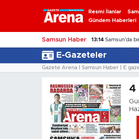
Resmi İlanlar
Sam
Gündem Haberleri
Nöbetçi Eczaneler
Samsun Haber
Hava Durumu
13:14
Samsun’da bir
E-Gazeteler
Samsun Namaz Vakitleri
Gazete Arena | Samsun Haber | E gaz
Trafik Durumu
4
Süper Lig Puan Durumu ve Fikstür
Gün
Tüm Manşetler
Haz
Son Dakika Haberleri
Haber Arşivi