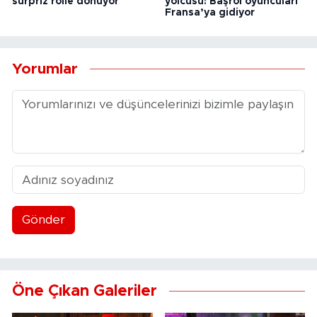
sürpriz rolle dönüyor
yolcusu! Başrol oyuncuları
Fransa’ya gidiyor
Yorumlar
Gönder
Öne Çıkan Galeriler