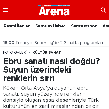
Nöbetçi Eczaneler
Resmi İlanlar
Samsun Haber
Samsunspor
As
Hava Durumu
15:00
Trendyol Süper Lig'de 2-3. hafta programları belli oldu
Samsun Namaz Vakitleri
FOTO GALERI
KÜLTÜR SANAT
Trafik Durumu
Ebru sanatı nasıl doğdu?
Suyun üzerindeki
Süper Lig Puan Durumu ve Fikstür
renklerin sırrı
Tüm Manşetler
Kökeni Orta Asya’ya dayanan ebru
Son Dakika Haberleri
sanatı, suyun yüzeyinde renklerin
dansıyla oluşan eşsiz desenleriyle Türk
Haber Arşivi
kültürünün en zarif miraslarından biridir.