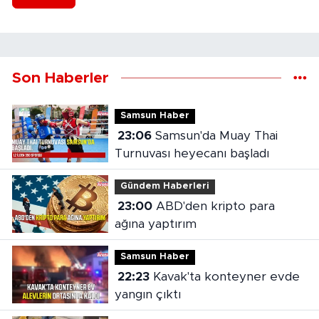
Son Haberler
Samsun Haber
23:06
Samsun'da Muay Thai
Turnuvası heyecanı başladı
Gündem Haberleri
23:00
ABD'den kripto para
ağına yaptırım
Samsun Haber
22:23
Kavak'ta konteyner evde
yangın çıktı