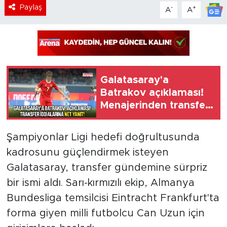
Paylaş
-
+
A
A
Galatasaray'a
Batrakov açıklaması!
Menajerinden transfer
iddialarına net yanıt
Şampiyonlar Ligi hedefi doğrultusunda
kadrosunu güçlendirmek isteyen
Galatasaray, transfer gündemine sürpriz
bir ismi aldı. Sarı-kırmızılı ekip, Almanya
Bundesliga temsilcisi Eintracht Frankfurt'ta
forma giyen milli futbolcu Can Uzun için