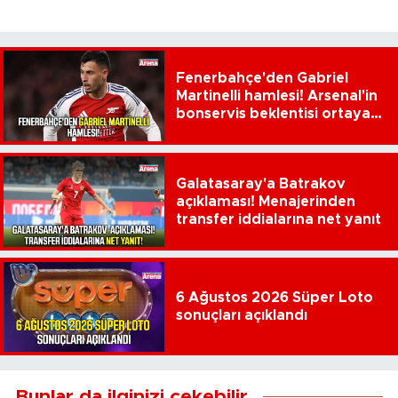
Fenerbahçe'den Gabriel
Martinelli hamlesi! Arsenal'in
bonservis beklentisi ortaya
çıktı
Galatasaray'a Batrakov
açıklaması! Menajerinden
transfer iddialarına net yanıt
6 Ağustos 2026 Süper Loto
sonuçları açıklandı
Bunlar da ilginizi çekebilir