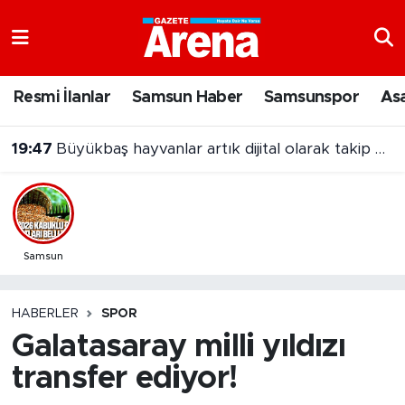
Nöbetçi Eczaneler
Resmi İlanlar
Samsun Haber
Samsunspor
As
Hava Durumu
19:47
Büyükbaş hayvanlar artık dijital olarak takip edilebilecek
Samsun Namaz Vakitleri
Trafik Durumu
Süper Lig Puan Durumu ve Fikstür
Samsun
Tüm Manşetler
HABERLER
SPOR
Galatasaray milli yıldızı
Son Dakika Haberleri
transfer ediyor!
Haber Arşivi