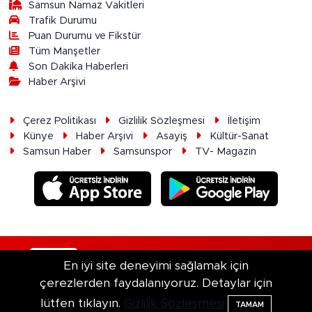
Samsun Namaz Vakitleri
Trafik Durumu
Puan Durumu ve Fikstür
Tüm Manşetler
Son Dakika Haberleri
Haber Arşivi
Çerez Politikası
Gizlilik Sözleşmesi
İletişim
Künye
Haber Arşivi
Asayiş
Kültür-Sanat
Samsun Haber
Samsunspor
TV- Magazin
RSS
Copyright © 2026. Her hakkı saklıdır.
En iyi site deneyimi sağlamak için
çerezlerden faydalanıyoruz. Detaylar için
Haber Yazılımı:
TE Bilişim
lütfen tıklayın.
Gizlilik Sözleşmesi
TAMAM