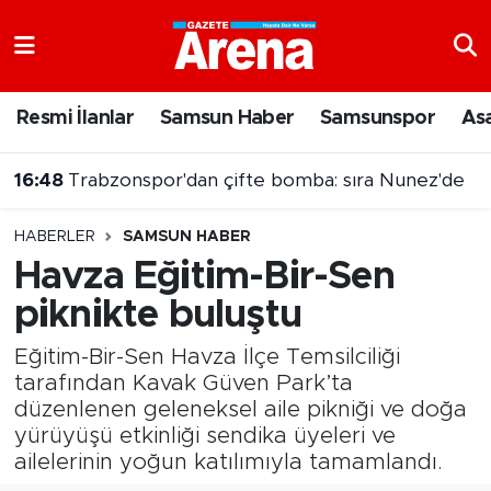
Nöbetçi Eczaneler
Resmi İlanlar
Samsun Haber
Samsunspor
As
Hava Durumu
16:41
2026-YÖKDİL/2 soru kitapçığı ve cevap anahtarı yayımlandı
Samsun Namaz Vakitleri
HABERLER
SAMSUN HABER
Trafik Durumu
Havza Eğitim-Bir-Sen
piknikte buluştu
Süper Lig Puan Durumu ve Fikstür
Eğitim-Bir-Sen Havza İlçe Temsilciliği
Tüm Manşetler
tarafından Kavak Güven Park’ta
düzenlenen geleneksel aile pikniği ve doğa
Son Dakika Haberleri
yürüyüşü etkinliği sendika üyeleri ve
ailelerinin yoğun katılımıyla tamamlandı.
Haber Arşivi