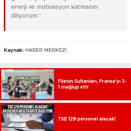
enerji ve motivasyon katmasını
diliyorum."
Kaynak:
HABER MERKEZİ
Filenin Sultanları, Fransa'yı 3-
1 mağlup etti
TSE 129 personel alacak!