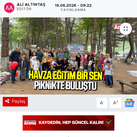
ALI ALTINTAŞ
16.06.2026 - 09:22
EDITÖR
YAYINLANMA
Paylaş
-
+
A
A