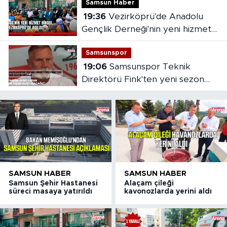
Samsun Haber
19:36
Vezirköprü'de Anadolu
Gençlik Derneği'nin yeni hizmet
binası açıldı
Samsunspor
19:06
Samsunspor Teknik
Direktörü Fink'ten yeni sezon
mesajı
SAMSUN HABER
SAMSUN HABER
Samsun Şehir Hastanesi
Alaçam çileği
süreci masaya yatırıldı
kavonozlarda yerini aldı