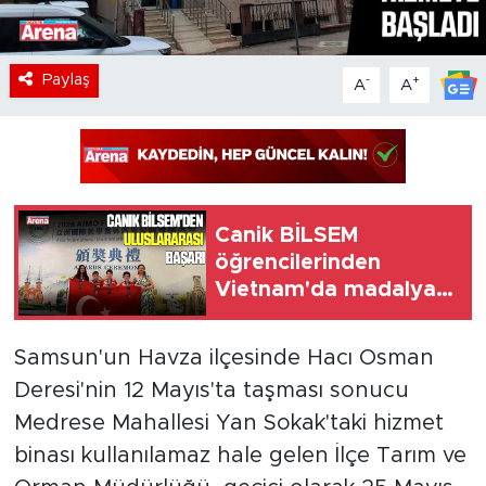
Paylaş
-
+
A
A
Canik BİLSEM
öğrencilerinden
Vietnam'da madalya
başarısı
Samsun'un Havza ilçesinde Hacı Osman
Deresi'nin 12 Mayıs'ta taşması sonucu
Medrese Mahallesi Yan Sokak'taki hizmet
binası kullanılamaz hale gelen İlçe Tarım ve