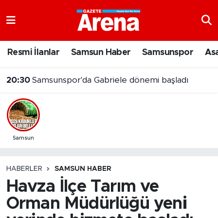
Nöbetçi Eczaneler
Resmi İlanlar
Samsun Haber
Samsunspor
As
Hava Durumu
20:30
Samsunspor'da Gabriele dönemi başladı
Samsun Namaz Vakitleri
Trafik Durumu
Süper Lig Puan Durumu ve Fikstür
Samsun
Tüm Manşetler
HABERLER
SAMSUN HABER
Havza İlçe Tarım ve
Son Dakika Haberleri
Orman Müdürlüğü yeni
Haber Arşivi