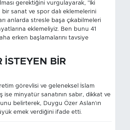
ası gerektiğini vurgulayarak, "İki
bir sanat ve spor dalı eklemelerini
rı anlarda stresle başa çıkabilmeleri
ayatlarına eklemeliyiz. Ben bunu 41
ha erken başlamalarını tavsiye
 İSTEYEN BİR
etim görevlisi ve geleneksel İslam
 ise minyatür sanatının sabır, dikkat ve
unu belirterek, Duygu Özer Aslan'ın
ük emek verdiğini ifade etti.