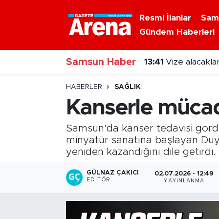
Resmi İlanlar
Sam
Gündem Haberleri
Nöbetçi Eczaneler
13:41
Vize alacakla
Samsun Haber
Hava Durumu
13:41
Samsun'da 1 to
Samsun Namaz Vakitleri
HABERLER
SAĞLIK
Kanserle müca
Trafik Durumu
Samsun'da kanser tedavisi gördü
Süper Lig Puan Durumu ve Fikstür
minyatür sanatına başlayan Duy
yeniden kazandığını dile getirdi.
Tüm Manşetler
GÜLNAZ ÇAKICI
02.07.2026 - 12:49
EDITÖR
YAYINLANMA
Son Dakika Haberleri
Haber Arşivi