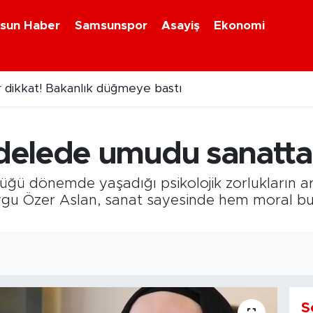
sun Haber
Samsunspor
Asayiş
Ekonomi
r dikkat! Bakanlık düğmeye bastı
n 160 litre etil alkol ele geçirildi
delede umudu sanatta
ğü dönemde yaşadığı psikolojik zorlukların a
gu Özer Aslan, sanat sayesinde hem moral bu
S