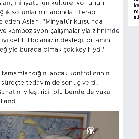
 Aslan, minyatürün kültürel yönünün
ka
m
Sağlık sorunlarının ardından terapi
s
de eden Aslan, "Minyatür kursunda
 ve kompozisyon çalışmalarıyla zihnimde
yi geldi. Hocamızın desteği, ortamın
teğiyle burada olmak çok keyifliydi."
 tamamlandığını ancak kontrollerinin
 süreçte tedavim de sonuç verdi.
atın iyileştirici rolü bende de vuku
llandı.