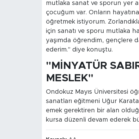
mutlaka sanat ve sporun yer alm
çocuğum var. Onların hayatına 
öğretmek istiyorum. Zorlandıkla
için sanatı ve sporu mutlaka h
yaşımda öğrendim, gençlere da
ederim." diye konuştu.
"MİNYATÜR SABIR
MESLEK"
Ondokuz Mayıs Üniversitesi öğr
sanatları eğitmeni Uğur Karataş
emek gerektiren bir alan olduğ
kursa düzenli devam ederek büy