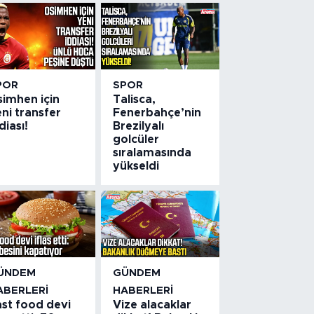
POR
SPOR
simhen için
Talisca,
ni transfer
Fenerbahçe’nin
diası!
Brezilyalı
golcüler
sıralamasında
yükseldi
ÜNDEM
GÜNDEM
ABERLERI
HABERLERI
ast food devi
Vize alacaklar