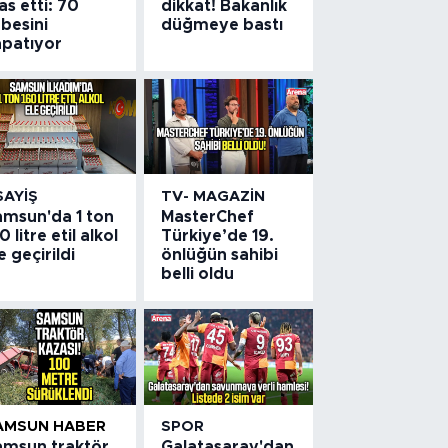
las etti: 70
dikkat! Bakanlık
besini
düğmeye bastı
apatıyor
SAYIŞ
TV- MAGAZIN
amsun'da 1 ton
MasterChef
0 litre etil alkol
Türkiye’de 19.
e geçirildi
önlüğün sahibi
belli oldu
AMSUN HABER
SPOR
amsun traktör
Galatasaray'dan