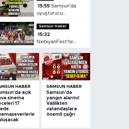
15:55
Samsun’da
uyuşturucu
operasyonunda 7
Samsun Haber
şüpheli cezaevine
15:32
gönderildi
NebiyanFest’te
mehter coşkusu,
spor heyecanı
AMSUN HABER
SAMSUN HABER
amsun'da açık
Samsun'da
ava sinema
yangın alarmı!
celeri 17
Valilikten
çede
vatandaşlara
inemaseverlerle
önemli çağrı
uluşacak