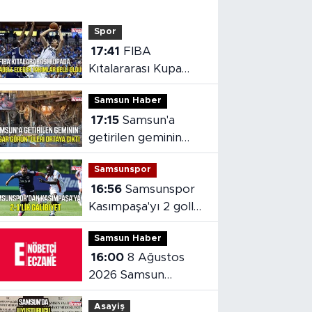
Spor
17:41
FIBA
Kıtalararası Kupa
2026’da mücadele
Samsun Haber
edecek takımlar
17:15
Samsun'a
belli oldu
getirilen geminin
hasarı ortaya çıktı
Samsunspor
16:56
Samsunspor
Kasımpaşa'yı 2 golle
mağlup etti
Samsun Haber
16:00
8 Ağustos
2026 Samsun
nöbetçi eczaneler
Asayiş