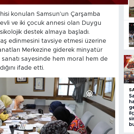
teşhisi konulan Samsun'un Çarşamba
evli ve iki çocuk annesi olan Duygu
ikolojik destek almaya başladı.
aş edinmesini tavsiye etmesi üzerine
Sanatları Merkezine giderek minyatür
ür sanatı sayesinde hem moral hem de
ğını ifade etti.
S
S
h
ge
il
s
b