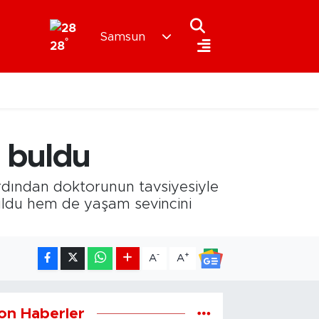
Samsun
°
28
 buldu
rdından doktorunun tavsiyesiyle
ldu hem de yaşam sevincini
-
+
A
A
on Haberler