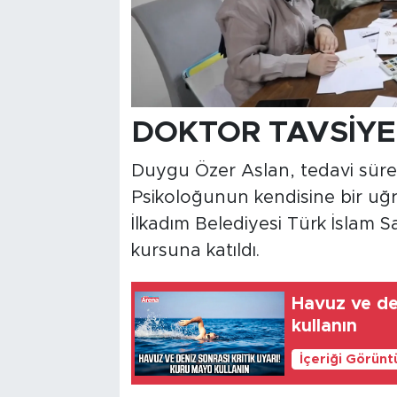
DOKTOR TAVSİYE
Duygu Özer Aslan, tedavi sürec
Psikoloğunun kendisine bir uğr
İlkadım Belediyesi Türk İslam 
kursuna katıldı.
Havuz ve den
kullanın
İçeriği Görünt