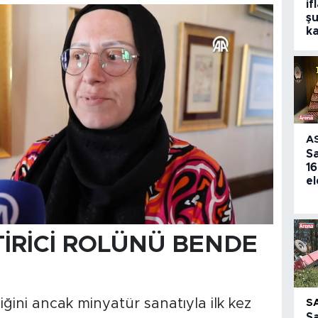
if
şu
k
A
S
16
el
TİRİCİ ROLÜNÜ BENDE
ini ancak minyatür sanatıyla ilk kez
S
S