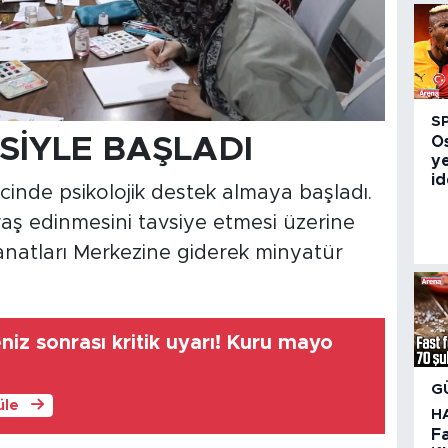
S
SİYLE BAŞLADI
O
ye
id
inde psikolojik destek almaya başladı.
aş edinmesini tavsiye etmesi üzerine
Sanatları Merkezine giderek minyatür
iz sonrası kritik uyarı! Kuru mayo
G
üle
H
F