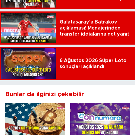
çıktı
Galatasaray'a Batrakov
açıklaması! Menajerinden
transfer iddialarına net yanıt
6 Ağustos 2026 Süper Loto
sonuçları açıklandı
Bunlar da ilginizi çekebilir