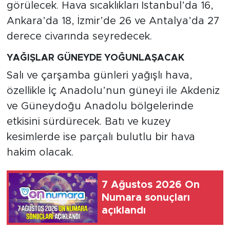
görülecek. Hava sıcaklıkları İstanbul’da 16,
Ankara’da 18, İzmir’de 26 ve Antalya’da 27
derece civarında seyredecek.
YAĞIŞLAR GÜNEYDE YOĞUNLAŞACAK
Salı ve çarşamba günleri yağışlı hava,
özellikle İç Anadolu’nun güneyi ile Akdeniz
ve Güneydoğu Anadolu bölgelerinde
etkisini sürdürecek. Batı ve kuzey
kesimlerde ise parçalı bulutlu bir hava
hakim olacak.
7 Ağustos 2026 On
Numara sonuçları
açıklandı