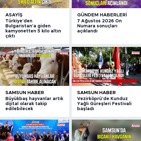
ASAYIŞ
GÜNDEM HABERLERI
Türkiye'den
7 Ağustos 2026 On
Bulgaristan'a giden
Numara sonuçları
kamyonetten 5 kilo altın
açıklandı
çıktı
SAMSUN HABER
SAMSUN HABER
Büyükbaş hayvanlar artık
Vezirköprü'de Kunduz
dijital olarak takip
Yağlı Güreşleri Festivali
edilebilecek
başladı