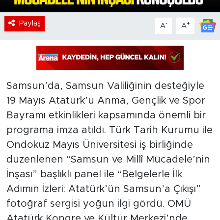
Paylaş
-
+
A
A
Samsun’da, Samsun Valiliğinin desteğiyle
19 Mayıs Atatürk’ü Anma, Gençlik ve Spor
Bayramı etkinlikleri kapsamında önemli bir
programa imza atıldı. Türk Tarih Kurumu ile
Ondokuz Mayıs Üniversitesi iş birliğinde
düzenlenen “Samsun ve Millî Mücadele’nin
İnşası” başlıklı panel ile “Belgelerle İlk
Adımın İzleri: Atatürk’ün Samsun’a Çıkışı”
fotoğraf sergisi yoğun ilgi gördü. OMÜ
Atatürk Kongre ve Kültür Merkezi’nde