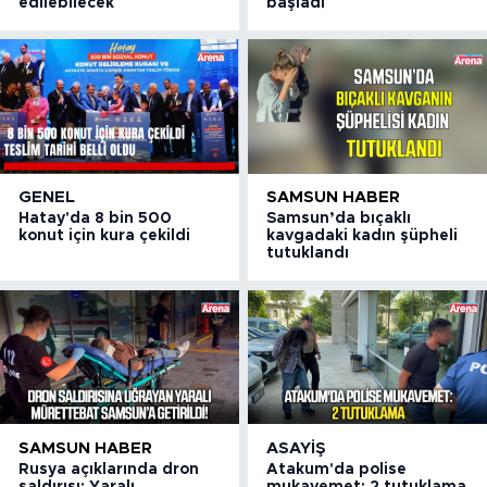
edilebilecek
başladı
GENEL
SAMSUN HABER
Hatay'da 8 bin 500
Samsun’da bıçaklı
konut için kura çekildi
kavgadaki kadın şüpheli
tutuklandı
SAMSUN HABER
ASAYIŞ
Rusya açıklarında dron
Atakum'da polise
saldırısı: Yaralı
mukavemet: 2 tutuklama