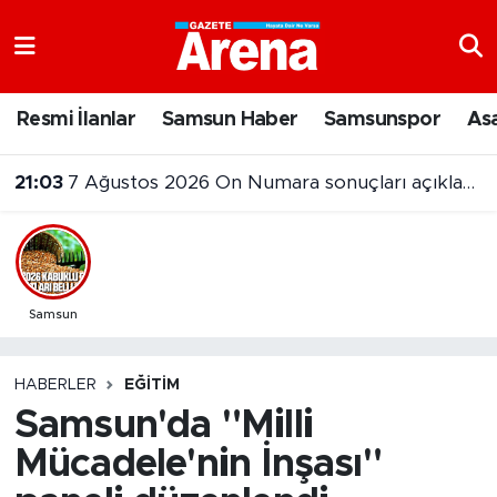
Nöbetçi Eczaneler
Resmi İlanlar
Samsun Haber
Samsunspor
As
Hava Durumu
21:03
7 Ağustos 2026 On Numara sonuçları açıklandı
Samsun Namaz Vakitleri
Trafik Durumu
Süper Lig Puan Durumu ve Fikstür
Samsun
Tüm Manşetler
HABERLER
EĞITIM
Samsun'da "Milli
Son Dakika Haberleri
Mücadele'nin İnşası"
Haber Arşivi