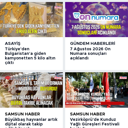
ASAYIŞ
GÜNDEM HABERLERI
Türkiye'den
7 Ağustos 2026 On
Bulgaristan'a giden
Numara sonuçları
kamyonetten 5 kilo altın
açıklandı
çıktı
SAMSUN HABER
SAMSUN HABER
Büyükbaş hayvanlar artık
Vezirköprü'de Kunduz
dijital olarak takip
Yağlı Güreşleri Festivali