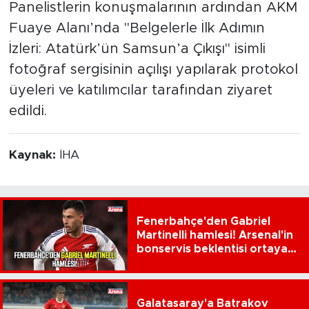
Panelistlerin konuşmalarının ardından AKM
Fuaye Alanı’nda "Belgelerle İlk Adımın
İzleri: Atatürk’ün Samsun’a Çıkışı" isimli
fotoğraf sergisinin açılışı yapılarak protokol
üyeleri ve katılımcılar tarafından ziyaret
edildi.
Kaynak:
İHA
Fenerbahçe'den Gabriel
Martinelli hamlesi! Arsenal'in
bonservis beklentisi ortaya
çıktı
Galatasaray'a Batrakov