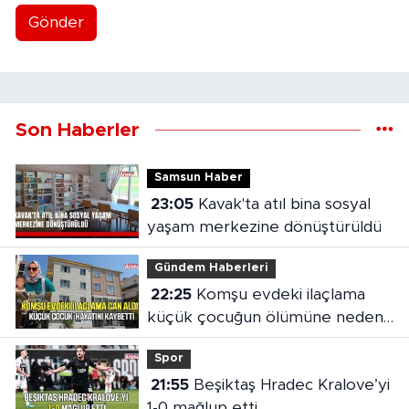
Gönder
Son Haberler
Samsun Haber
23:05
Kavak'ta atıl bina sosyal
yaşam merkezine dönüştürüldü
Gündem Haberleri
22:25
Komşu evdeki ilaçlama
küçük çocuğun ölümüne neden
oldu
Spor
21:55
Beşiktaş Hradec Kralove’yi
1-0 mağlup etti