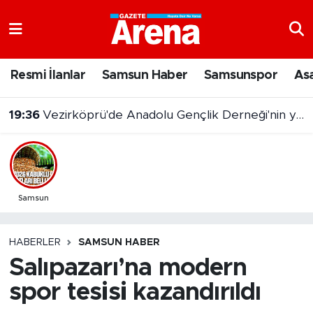
Nöbetçi Eczaneler
Resmi İlanlar
Samsun Haber
Samsunspor
As
Hava Durumu
19:36
Vezirköprü'de Anadolu Gençlik Derneği'nin yeni hizmet binası açıldı
Samsun Namaz Vakitleri
Trafik Durumu
Süper Lig Puan Durumu ve Fikstür
Samsun
Tüm Manşetler
HABERLER
SAMSUN HABER
Salıpazarı’na modern
Son Dakika Haberleri
spor tesisi kazandırıldı
Haber Arşivi