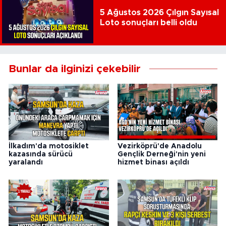
5 Ağustos 2026 Çılgın Sayısal
Loto sonuçları belli oldu
Bunlar da ilginizi çekebilir
İlkadım'da motosiklet
Vezirköprü'de Anadolu
kazasında sürücü
Gençlik Derneği'nin yeni
yaralandı
hizmet binası açıldı