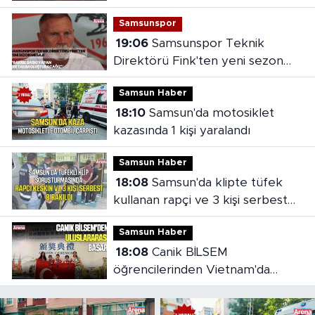
binası açıldı
Samsunspor
19:06
Samsunspor Teknik
Direktörü Fink'ten yeni sezon
mesajı
Samsun Haber
18:10
Samsun'da motosiklet
kazasında 1 kişi yaralandı
Samsun Haber
18:08
Samsun'da klipte tüfek
kullanan rapçi ve 3 kişi serbest
bırakıldı
Samsun Haber
18:08
Canik BİLSEM
öğrencilerinden Vietnam'da
madalya başarısı