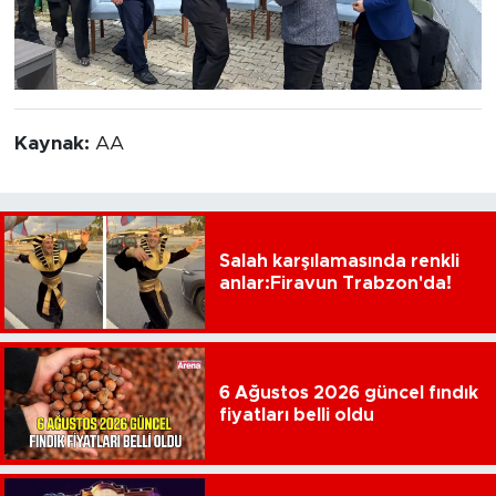
Kaynak:
AA
Salah karşılamasında renkli
anlar:Firavun Trabzon'da!
6 Ağustos 2026 güncel fındık
fiyatları belli oldu