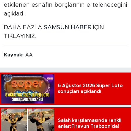
etkilenen esnafın borçlarının erteleneceğini
açıkladı.
DAHA FAZLA
SAMSUN HABER
İÇİN
TIKLAYINIZ.
Kaynak:
AA
6 Ağustos 2026 Süper Loto
sonuçları açıklandı
Salah karşılamasında renkli
anlar:Firavun Trabzon'da!