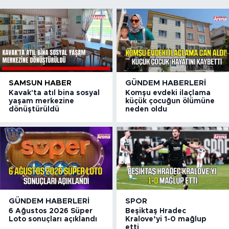
SAMSUN HABER
GÜNDEM HABERLERI
Kavak'ta atıl bina sosyal
Komşu evdeki ilaçlama
yaşam merkezine
küçük çocuğun ölümüne
dönüştürüldü
neden oldu
GÜNDEM HABERLERI
SPOR
6 Ağustos 2026 Süper
Beşiktaş Hradec
Loto sonuçları açıklandı
Kralove’yi 1-0 mağlup
etti