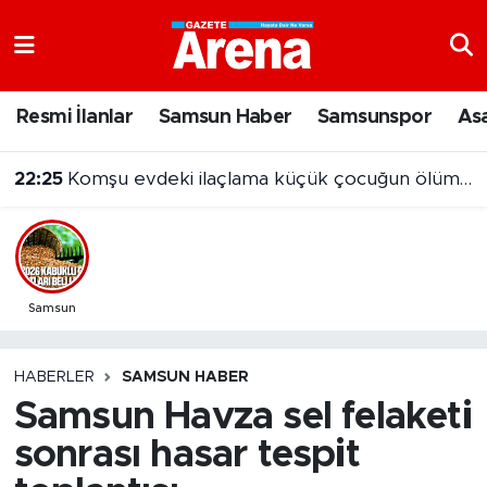
Nöbetçi Eczaneler
Resmi İlanlar
Samsun Haber
Samsunspor
As
Hava Durumu
22:25
Komşu evdeki ilaçlama küçük çocuğun ölümüne neden oldu
Samsun Namaz Vakitleri
Trafik Durumu
Süper Lig Puan Durumu ve Fikstür
Samsun
Tüm Manşetler
HABERLER
SAMSUN HABER
Samsun Havza sel felaketi
Son Dakika Haberleri
sonrası hasar tespit
Haber Arşivi