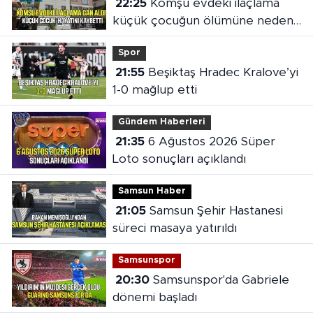
22:25
Komşu evdeki ilaçlama
küçük çocuğun ölümüne neden
oldu
Spor
21:55
Beşiktaş Hradec Kralove’yi
1-0 mağlup etti
Gündem Haberleri
21:35
6 Ağustos 2026 Süper
Loto sonuçları açıklandı
Samsun Haber
21:05
Samsun Şehir Hastanesi
süreci masaya yatırıldı
Samsunspor
20:30
Samsunspor'da Gabriele
dönemi başladı