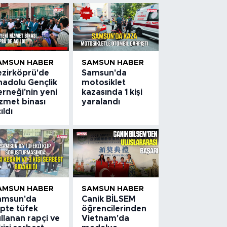
AMSUN HABER
SAMSUN HABER
ezirköprü'de
Samsun'da
nadolu Gençlik
motosiklet
rneği'nin yeni
kazasında 1 kişi
zmet binası
yaralandı
ıldı
AMSUN HABER
SAMSUN HABER
amsun'da
Canik BİLSEM
ipte tüfek
öğrencilerinden
llanan rapçi ve
Vietnam'da