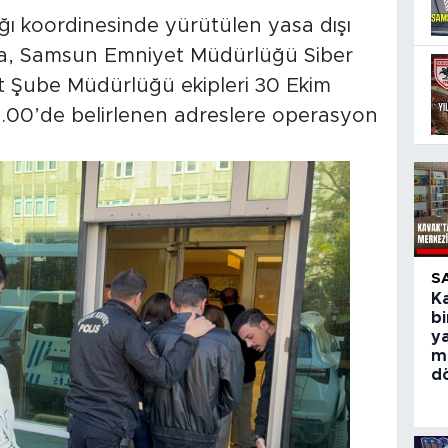
ı koordinesinde yürütülen yasa dışı
a, Samsun Emniyet Müdürlüğü Siber
t Şube Müdürlüğü ekipleri 30 Ekim
00’de belirlenen adreslere operasyon
S
Ka
bi
y
m
d