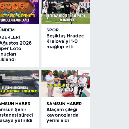
ÜNDEM
SPOR
Beşiktaş Hradec
ABERLERI
Kralove’yi 1-0
 Ağustos 2026
mağlup etti
üper Loto
nuçları
ıklandı
AMSUN HABER
SAMSUN HABER
amsun Şehir
Alaçam çileği
stanesi süreci
kavonozlarda
saya yatırıldı
yerini aldı