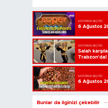
EDITÖRÜN SEÇTIĞI
6 Ağustos 20
EDITÖRÜN SEÇTIĞI
Salah karşıl
Trabzon'da!
EDITÖRÜN SEÇTIĞI
6 Ağustos 202
Bunlar da ilginizi çekebilir