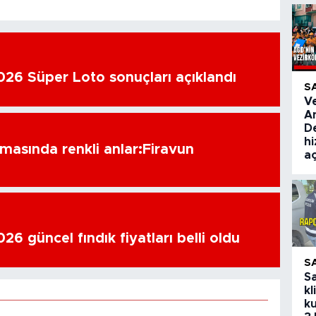
26 Süper Loto sonuçları açıklandı
S
V
A
De
hi
amasında renkli anlar:Firavun
aç
6 güncel fındık fiyatları belli oldu
S
S
kl
ku