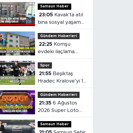
Samsun Haber
23:05
Kavak'ta atıl
bina sosyal yaşam
merkezine
Gündem Haberleri
dönüştürüldü
22:25
Komşu
evdeki ilaçlama
küçük çocuğun
Spor
ölümüne neden oldu
21:55
Beşiktaş
Hradec Kralove’yi 1-
0 mağlup etti
Gündem Haberleri
21:35
6 Ağustos
2026 Süper Loto
sonuçları açıklandı
Samsun Haber
21:05
Samsun Şehir