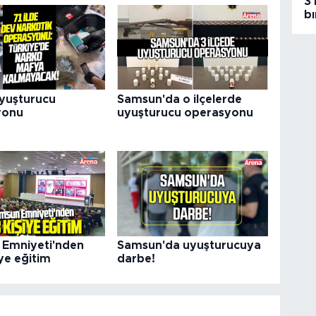
3 
bı
uyuşturucu
Samsun'da o ilçelerde
yonu
uyuşturucu operasyonu
Emniyeti'nden
Samsun'da uyuşturucuya
ye eğitim
darbe!