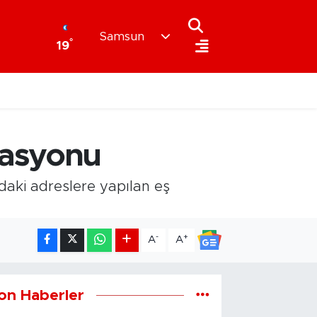
Samsun
°
19
rasyonu
aki adreslere yapılan eş
-
+
A
A
on Haberler