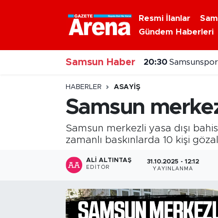
Resmi İlanlar
Sam
Gündem Haberleri
Nöbetçi Eczaneler
Samsun Haber
Hava Durumu
20:30
Samsunspor'
Samsun Namaz Vakitleri
HABERLER
ASAYIŞ
Samsun merkezl
Trafik Durumu
Samsun merkezli yasa dışı bahi
Süper Lig Puan Durumu ve Fikstür
zamanlı baskınlarda 10 kişi gözalt
Tüm Manşetler
ALI ALTINTAŞ
31.10.2025 - 12:12
EDITÖR
YAYINLANMA
Son Dakika Haberleri
Haber Arşivi