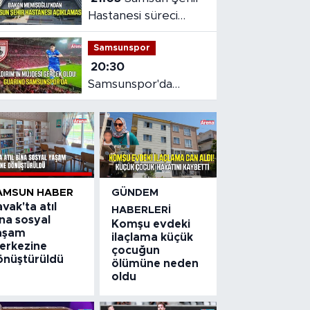
Hastanesi süreci
masaya yatırıldı
Samsunspor
20:30
Samsunspor'da
Gabriele dönemi
başladı
AMSUN HABER
GÜNDEM
vak'ta atıl
HABERLERI
na sosyal
Komşu evdeki
aşam
ilaçlama küçük
erkezine
çocuğun
önüştürüldü
ölümüne neden
oldu