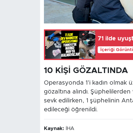
71 ilde uyu
İçeriği Görünt
10 KİŞİ GÖZALTINDA
Operasyonda 1’i kadın olmak ü
gözaltına alındı. Şüphelilerde
sevk edilirken, 1 şüphelinin Ant
edileceği öğrenildi.
Kaynak:
İHA