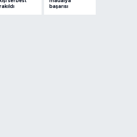
kişi serbest
madalya
rakıldı
başarısı