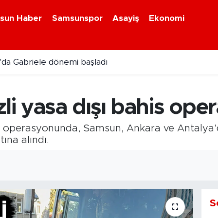
sun Haber
Samsunspor
Asayiş
Ekonomi
da Gabriele dönemi başladı
i yasa dışı bahis ope
s operasyonunda, Samsun, Ankara ve Antalya’d
ına alındı.
S