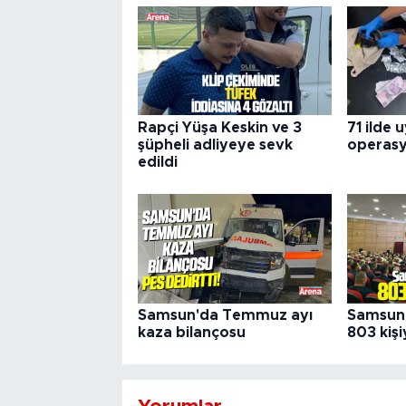
Rapçi Yüşa Keskin ve 3
71 ilde 
şüpheli adliyeye sevk
operas
edildi
Samsun'da Temmuz ayı
Samsun 
kaza bilançosu
803 kişi