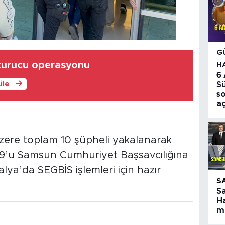
G
şturucu operasyonu
H
6
üle
S
so
aç
zere toplam 10 şüpheli yakalanarak
n 9’u Samsun Cumhuriyet Başsavcılığına
alya’da SEGBİS işlemleri için hazır
S
S
Ha
ma