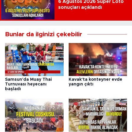
6 Ağustos 2026 Süper Loto
sonuçları açıklandı
Bunlar da ilginizi çekebilir
Samsun'da Muay Thai
Kavak'ta konteyner evde
Turnuvası heyecanı
yangın çıktı
başladı