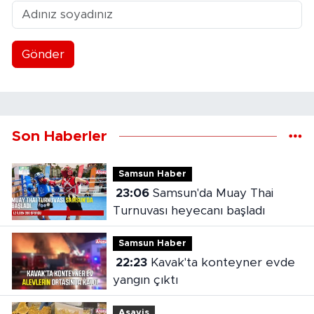
Gönder
Son Haberler
Samsun Haber
23:06
Samsun'da Muay Thai
Turnuvası heyecanı başladı
Samsun Haber
22:23
Kavak'ta konteyner evde
yangın çıktı
Asayiş