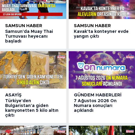
SAMSUN HABER
SAMSUN HABER
Samsun'da Muay Thai
Kavak'ta konteyner evde
Turnuvası heyecanı
yangın çıktı
başladı
ASAYIŞ
GÜNDEM HABERLERI
Türkiye'den
7 Ağustos 2026 On
Bulgaristan'a giden
Numara sonuçları
kamyonetten 5 kilo altın
açıklandı
çıktı