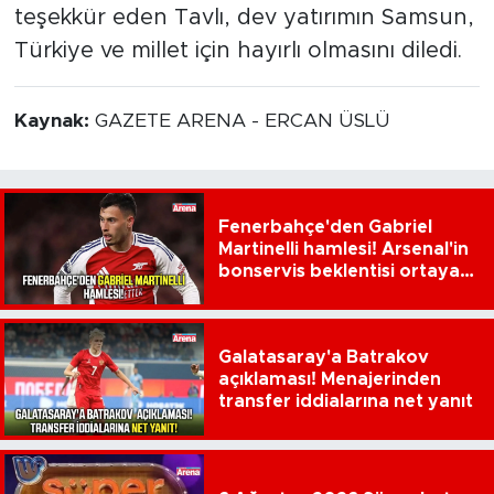
teşekkür eden Tavlı, dev yatırımın Samsun,
Türkiye ve millet için hayırlı olmasını diledi.
Kaynak:
GAZETE ARENA - ERCAN ÜSLÜ
Fenerbahçe'den Gabriel
Martinelli hamlesi! Arsenal'in
bonservis beklentisi ortaya
çıktı
Galatasaray'a Batrakov
açıklaması! Menajerinden
transfer iddialarına net yanıt