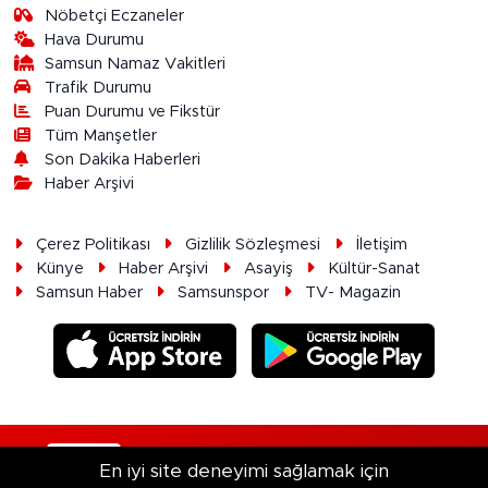
Nöbetçi Eczaneler
Hava Durumu
Samsun Namaz Vakitleri
Trafik Durumu
Puan Durumu ve Fikstür
Tüm Manşetler
Son Dakika Haberleri
Haber Arşivi
Çerez Politikası
Gizlilik Sözleşmesi
İletişim
Künye
Haber Arşivi
Asayiş
Kültür-Sanat
Samsun Haber
Samsunspor
TV- Magazin
RSS
Copyright © 2026. Her hakkı saklıdır.
En iyi site deneyimi sağlamak için