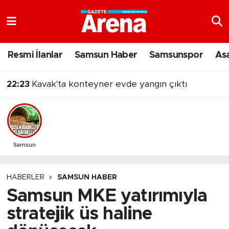
Nöbetçi Eczaneler
Resmi İlanlar
Samsun Haber
Samsunspor
As
Hava Durumu
22:23
Kavak'ta konteyner evde yangın çıktı
Samsun Namaz Vakitleri
Trafik Durumu
Süper Lig Puan Durumu ve Fikstür
Samsun
Tüm Manşetler
HABERLER
SAMSUN HABER
Samsun MKE yatırımıyla
Son Dakika Haberleri
stratejik üs haline
Haber Arşivi