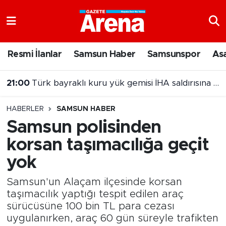
Nöbetçi Eczaneler
Resmi İlanlar
Samsun Haber
Samsunspor
As
Hava Durumu
21:00
Türk bayraklı kuru yük gemisi İHA saldırısına uğradı
Samsun Namaz Vakitleri
20:00
Samsun'da Nebiyan Fest Başladı
HABERLER
SAMSUN HABER
Trafik Durumu
Samsun polisinden
korsan taşımacılığa geçit
Süper Lig Puan Durumu ve Fikstür
yok
Tüm Manşetler
Samsun'un Alaçam ilçesinde korsan
Son Dakika Haberleri
taşımacılık yaptığı tespit edilen araç
sürücüsüne 100 bin TL para cezası
uygulanırken, araç 60 gün süreyle trafikten
Haber Arşivi