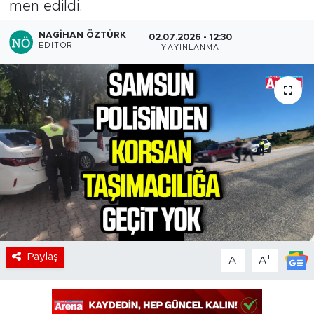
men edildi.
NAGIHAN ÖZTÜRK
02.07.2026 - 12:30
EDITÖR
YAYINLANMA
Paylaş
-
+
A
A