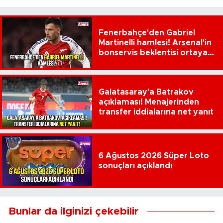
Fenerbahçe'den Gabriel
Martinelli hamlesi! Arsenal'in
bonservis beklentisi ortaya
çıktı
Galatasaray'a Batrakov
açıklaması! Menajerinden
transfer iddialarına net yanıt
6 Ağustos 2026 Süper Loto
sonuçları açıklandı
Bunlar da ilginizi çekebilir