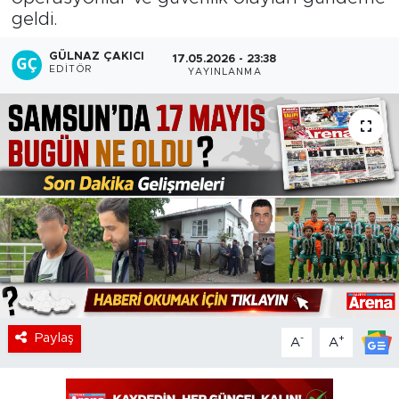
geldi.
GÜLNAZ ÇAKICI
17.05.2026 - 23:38
EDITÖR
YAYINLANMA
Paylaş
-
+
A
A