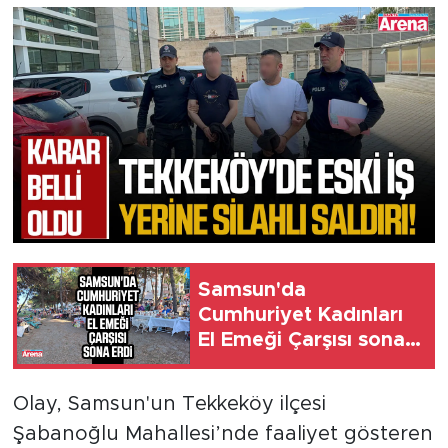
Samsun'da
Cumhuriyet Kadınları
El Emeği Çarşısı sona
erdi
Olay, Samsun'un Tekkeköy ilçesi
Şabanoğlu Mahallesi’nde faaliyet gösteren