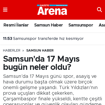
Nöbetçi Eczaneler
Resmi İlanlar
Samsun Haber
Samsunspor
As
Hava Durumu
11:46
Samsunspor'da Marco Grüll hareketliliği
Samsun Namaz Vakitleri
HABERLER
SAMSUN HABER
Trafik Durumu
Samsun'da 17 Mayıs
bugün neler oldu?
Süper Lig Puan Durumu ve Fikstür
Samsun’da 17 Mayıs günü spor, asayiş ve
Tüm Manşetler
hava durumu başta olmak üzere birçok
önemli gelişme yaşandı. Türk Yıldızları’nın
Son Dakika Haberleri
prova uçuşları dikkat çekerken,
Çarşambaspor finale yükseldi, kentte çeşitli
Haber Arşivi
operasyonlar ve güvenlik olayları gündeme