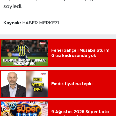
söyledi.
Kaynak:
HABER MERKEZİ
Fenerbahçeli Musaba Sturm
Graz kadrosunda yok
Fındık fiyatına tepki
9 Ağustos 2026 Süper Loto