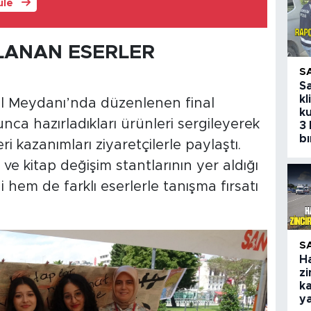
üle
LANAN ESERLER
S
S
kl
lal Meydanı’nda düzenlenen final
ku
unca hazırladıkları ürünleri sergileyerek
3 
bı
i kazanımları ziyaretçilerle paylaştı.
 ve kitap değişim stantlarının yer aldığı
 hem de farklı eserlerle tanışma fırsatı
S
H
zi
ka
y