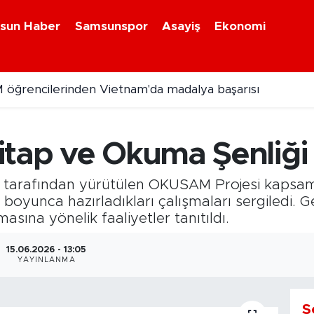
sun Haber
Samsunspor
Asayiş
Ekonomi
 öğrencilerinden Vietnam'da madalya başarısı
de zincirleme trafik kazası: 2 kişi yaralandı
itap ve Okuma Şenliği
ğü tarafından yürütülen OKUSAM Projesi kapsam
boyunca hazırladıkları çalışmaları sergiledi. Ger
sına yönelik faaliyetler tanıtıldı.
15.06.2026 - 13:05
YAYINLANMA
S