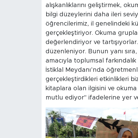
alışkanlıklarını geliştirmek, o
bilgi düzeylerini daha ileri se
öğrencilerimiz, il genelindeki k
gerçekleştiriyor. Okuma gruplar
değerlendiriyor ve tartışıyorlar
düzenleniyor. Bunun yanı sıra,
amacıyla toplumsal farkındalık
İstiklal Meydanı’nda öğretmenl
gerçekleştirdikleri etkinlikleri b
kitaplara olan ilgisini ve okum
mutlu ediyor" ifadelerine yer ve