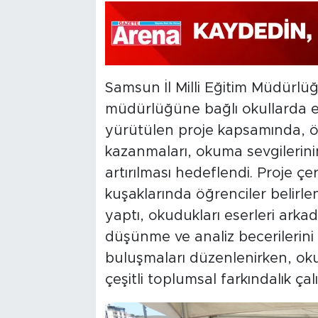
Samsun İl Milli Eğitim Müdürlüğ
müdürlüğüne bağlı okullarda eğ
yürütülen proje kapsamında, öğ
kazanmaları, okuma sevgilerinin 
artırılması hedeflendi. Proje 
kuşaklarında öğrenciler belirlen
yaptı, okudukları eserleri arkad
düşünme ve analiz becerilerini g
buluşmaları düzenlenirken, ok
çeşitli toplumsal farkındalık çal