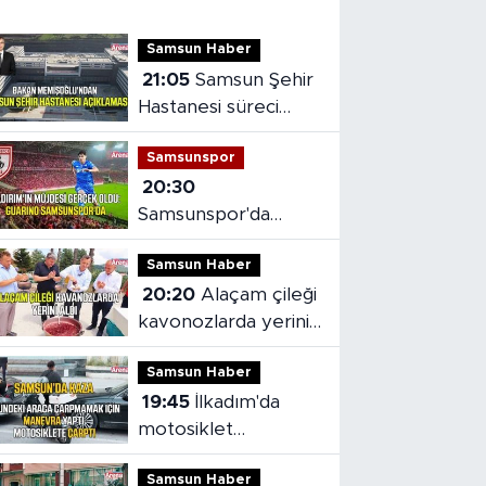
Samsun Haber
21:05
Samsun Şehir
Hastanesi süreci
masaya yatırıldı
Samsunspor
20:30
Samsunspor'da
Gabriele dönemi
Samsun Haber
başladı
20:20
Alaçam çileği
kavonozlarda yerini
aldı
Samsun Haber
19:45
İlkadım'da
motosiklet
kazasında sürücü
Samsun Haber
yaralandı