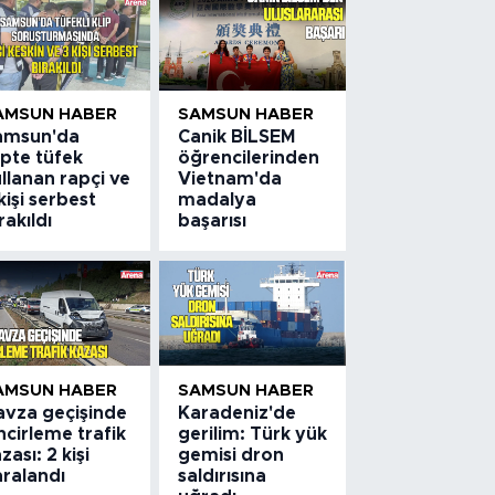
AMSUN HABER
SAMSUN HABER
amsun'da
Canik BİLSEM
ipte tüfek
öğrencilerinden
llanan rapçi ve
Vietnam'da
kişi serbest
madalya
rakıldı
başarısı
AMSUN HABER
SAMSUN HABER
avza geçişinde
Karadeniz'de
ncirleme trafik
gerilim: Türk yük
zası: 2 kişi
gemisi dron
aralandı
saldırısına