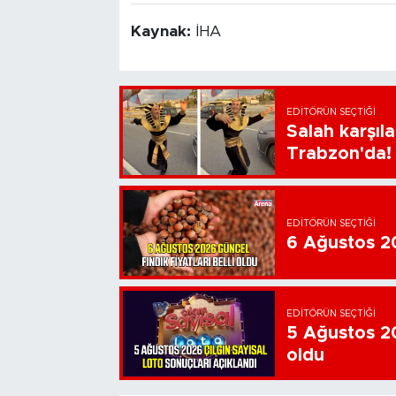
Kaynak:
İHA
EDITÖRÜN SEÇTIĞI
Salah karşıl
Trabzon'da!
EDITÖRÜN SEÇTIĞI
6 Ağustos 202
EDITÖRÜN SEÇTIĞI
5 Ağustos 20
oldu