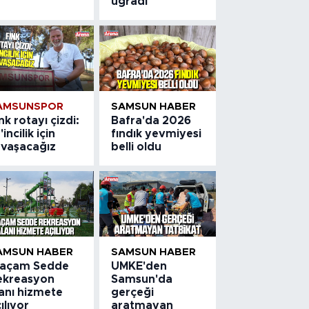
uğradı
AMSUNSPOR
SAMSUN HABER
nk rotayı çizdi:
Bafra'da 2026
'incilik için
fındık yevmiyesi
avaşacağız
belli oldu
AMSUN HABER
SAMSUN HABER
laçam Sedde
UMKE'den
ekreasyon
Samsun'da
lanı hizmete
gerçeği
ılıyor
aratmayan