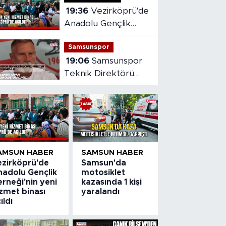
19:36
Vezirköprü'de
Anadolu Gençlik
Derneği'nin yeni
Samsunspor
hizmet binası açıldı
19:06
Samsunspor
Teknik Direktörü
Fink'ten yeni sezon
mesajı
AMSUN HABER
SAMSUN HABER
ezirköprü'de
Samsun'da
nadolu Gençlik
motosiklet
rneği'nin yeni
kazasında 1 kişi
zmet binası
yaralandı
ıldı