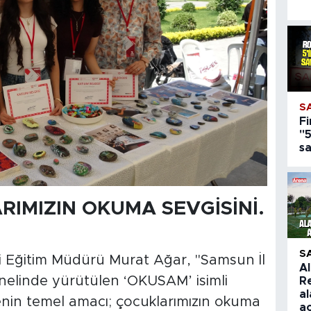
S
Fi
"5
s
IMIZIN OKUMA SEVGİSİNİ.
S
i Eğitim Müdürü Murat Ağar, "Samsun İl
A
enelinde yürütülen ‘OKUSAM’ isimli
R
a
jenin temel amacı; çocuklarımızın okuma
aç