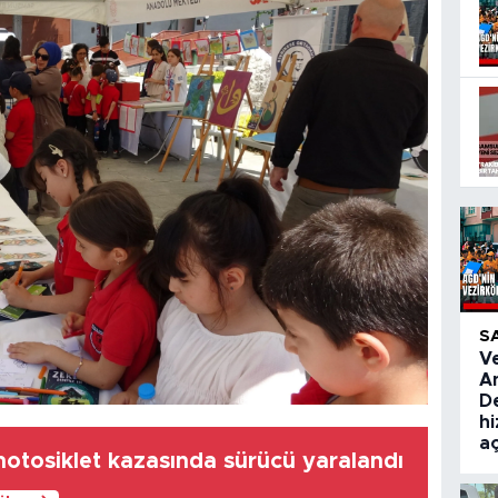
S
V
A
De
hi
aç
motosiklet kazasında sürücü yaralandı