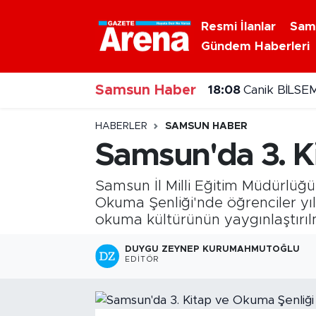
Resmi İlanlar
Sam
Gündem Haberleri
Nöbetçi Eczaneler
18:08
Canik BİLSEM
Samsun Haber
Hava Durumu
17:52
Havza geçişin
Samsun Namaz Vakitleri
HABERLER
SAMSUN HABER
Samsun'da 3. K
Trafik Durumu
Samsun İl Milli Eğitim Müdürlü
Süper Lig Puan Durumu ve Fikstür
Okuma Şenliği'nde öğrenciler yıl 
okuma kültürünün yaygınlaştırılma
Tüm Manşetler
DUYGU ZEYNEP KURUMAHMUTOĞLU
EDITÖR
Son Dakika Haberleri
Haber Arşivi