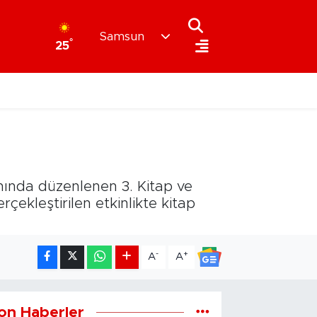
Samsun
°
25
ında düzenlenen 3. Kitap ve
çekleştirilen etkinlikte kitap
-
+
A
A
on Haberler