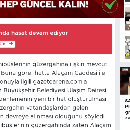
nda hasat devam ediyor
üle
büslerinin güzergahına ilişkin mevcut
Buna göre, hatta Alaçam Caddesi ile
Konuyla ilgili gazetearena.com'a
Büyükşehir Belediyesi Ulaşım Dairesi
enlemenin yeni bir hat oluşturulması
S
Ph
üzergahın vatandaşlardan gelen
g
n devreye alınması olduğunu söyledi.
z
ibüslerinin güzergahında zaten Alaçam