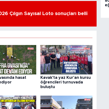
80
e
26 Çılgın Sayısal Loto sonuçları belli
vasında hasat
Kavak'ta yaz Kur'an kursu
ediyor
öğrencileri turnuvada
buluştu