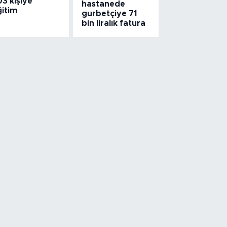
3 kişiye
hastanede
ğitim
gurbetçiye 71
bin liralık fatura