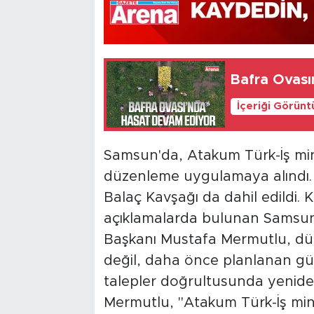
Bafra Ovası
İçeriği Görünt
Samsun'da, Atakum Türk-İş mini
düzenleme uygulamaya alındı. 
Balaç Kavşağı da dahil edildi. 
açıklamalarda bulunan Samsun 
Başkanı Mustafa Mermutlu, düz
değil, daha önce planlanan g
talepler doğrultusunda yenide
Mermutlu, "Atakum Türk-İş min