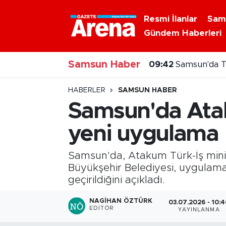
Resmi İlanlar
Sam
Gündem Haberleri
Nöbetçi Eczaneler
Samsun Haber
Hava Durumu
09:42
Samsun'da T
Samsun Namaz Vakitleri
HABERLER
SAMSUN HABER
Samsun'da Atak
Trafik Durumu
yeni uygulama
Süper Lig Puan Durumu ve Fikstür
Samsun'da, Atakum Türk-İş minib
Tüm Manşetler
Büyükşehir Belediyesi, uygulama
geçirildiğini açıkladı.
Son Dakika Haberleri
NAGIHAN ÖZTÜRK
03.07.2026 - 10:4
EDITÖR
YAYINLANMA
Haber Arşivi