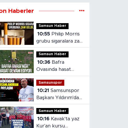
on Haberler
Samsun Haber
10:55
Philip Morris
grubu sigaralara zam
geldi
Samsun Haber
10:36
Bafra
Ovasında hasat
devam ediyor
Samsunspor
10:21
Samsunspor
Başkanı Yıldırım'dan
heyecanlandıran
Samsun Haber
paylaşım
10:16
Kavak'ta yaz
Kur'an kursu