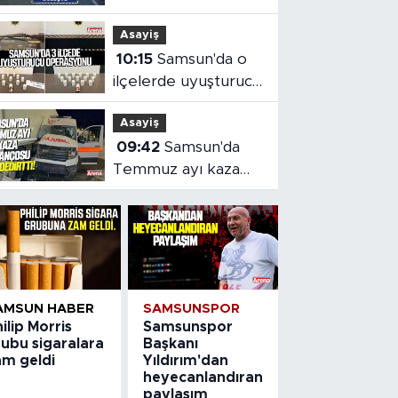
öğrencileri
Asayiş
turnuvada buluştu
10:15
Samsun'da o
ilçelerde uyuşturucu
operasyonu
Asayiş
09:42
Samsun'da
Temmuz ayı kaza
bilançosu
AMSUN HABER
SAMSUNSPOR
ilip Morris
Samsunspor
rubu sigaralara
Başkanı
am geldi
Yıldırım'dan
heyecanlandıran
paylaşım