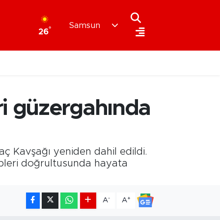
Samsun
°
26
ri güzergahında
ç Kavşağı yeniden dahil edildi.
epleri doğrultusunda hayata
-
+
A
A