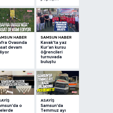
AMSUN HABER
SAMSUN HABER
afra Ovasında
Kavak'ta yaz
asat devam
Kur'an kursu
diyor
öğrencileri
turnuvada
buluştu
SAYIŞ
ASAYIŞ
amsun'da o
Samsun'da
çelerde
Temmuz ayı