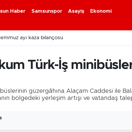
sun Haber
Samsunspor
Asayiş
Ekonomi
emmuz ayı kaza bilançosu
um Türk-İş minibüsle
üslerinin güzergâhına Alaçam Caddesi ile Bala
nın bölgedeki yerleşim artışı ve vatandaş tal
6