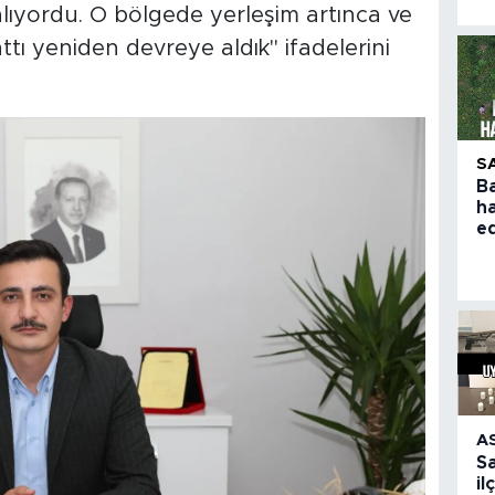
lıyordu. O bölgede yerleşim artınca ve
tı yeniden devreye aldık" ifadelerini
S
B
h
e
A
S
il