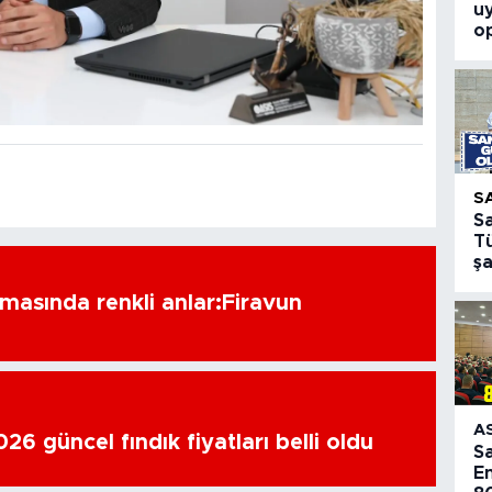
u
o
S
S
T
ş
amasında renkli anlar:Firavun
A
6 güncel fındık fiyatları belli oldu
S
E