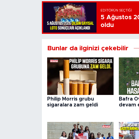
EDITÖRÜN SEÇTIĞI
5 Ağustos 20
oldu
Bunlar da ilginizi çekebilir
Philip Morris grubu
Bafra O
sigaralara zam geldi
devam 