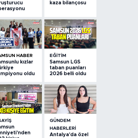
yuşturucu
kaza bilançosu
perasyonu
AMSUN HABER
EĞITIM
amsunlu kızlar
Samsun LGS
ürkiye
taban puanları
ampiyonu oldu
2026 belli oldu
SAYIŞ
GÜNDEM
amsun
HABERLERI
mniyeti'nden
Antalya'da özel