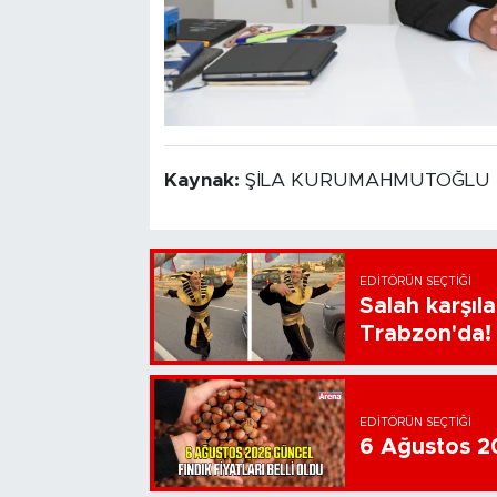
Kaynak:
ŞİLA KURUMAHMUTOĞLU
EDITÖRÜN SEÇTIĞI
Salah karşıl
Trabzon'da!
EDITÖRÜN SEÇTIĞI
6 Ağustos 202