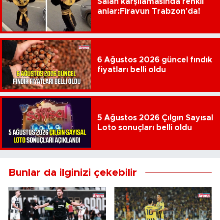
Salah karşılamasında renkli
anlar:Firavun Trabzon'da!
6 Ağustos 2026 güncel fındık
fiyatları belli oldu
5 Ağustos 2026 Çılgın Sayısal
Loto sonuçları belli oldu
Bunlar da ilginizi çekebilir