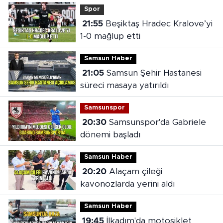
Spor
21:55
Beşiktaş Hradec Kralove’yi
1-0 mağlup etti
Samsun Haber
21:05
Samsun Şehir Hastanesi
süreci masaya yatırıldı
Samsunspor
20:30
Samsunspor'da Gabriele
dönemi başladı
Samsun Haber
20:20
Alaçam çileği
kavonozlarda yerini aldı
Samsun Haber
19:45
İlkadım'da motosiklet