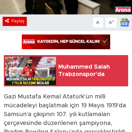
Paylaş
-
+
A
A
Muhammed Salah
Trabzonspor'da
Gazi Mustafa Kemal Atatürk'ün milli
mücadeleyi başlatmak için 19 Mayıs 1919'da
Samsun'a çıkışının 107. yılı kutlamaları
çerçevesinde düzenlenen şampiyona,
İlkadım Bowling Salonu'nda gerçekleştirildi.