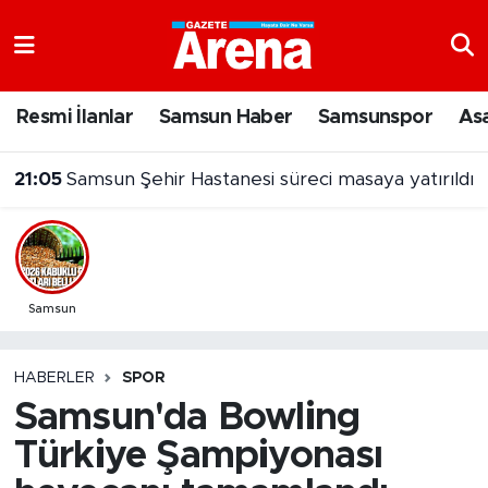
Nöbetçi Eczaneler
Resmi İlanlar
Samsun Haber
Samsunspor
As
Hava Durumu
21:05
Samsun Şehir Hastanesi süreci masaya yatırıldı
Samsun Namaz Vakitleri
Trafik Durumu
Süper Lig Puan Durumu ve Fikstür
Samsun
Tüm Manşetler
HABERLER
SPOR
Samsun'da Bowling
Son Dakika Haberleri
Türkiye Şampiyonası
Haber Arşivi