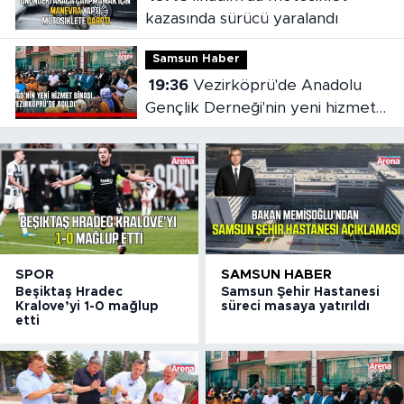
kazasında sürücü yaralandı
Samsun Haber
19:36
Vezirköprü'de Anadolu
Gençlik Derneği'nin yeni hizmet
binası açıldı
SPOR
SAMSUN HABER
Beşiktaş Hradec
Samsun Şehir Hastanesi
Kralove’yi 1-0 mağlup
süreci masaya yatırıldı
etti