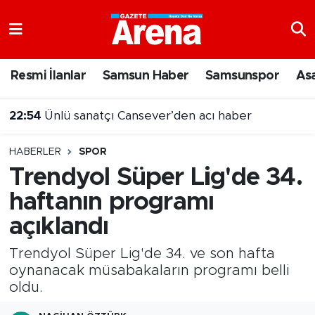
Nöbetçi Eczaneler
Resmi İlanlar
Samsun Haber
Samsunspor
As
Hava Durumu
22:54
Ünlü sanatçı Cansever’den acı haber
Samsun Namaz Vakitleri
HABERLER
SPOR
Trafik Durumu
Trendyol Süper Lig'de 34.
haftanın programı
Süper Lig Puan Durumu ve Fikstür
açıklandı
Tüm Manşetler
Trendyol Süper Lig'de 34. ve son hafta
Son Dakika Haberleri
oynanacak müsabakaların programı belli
oldu.
Haber Arşivi