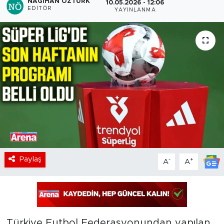
NAGIHAN ÖZTÜRK
10.05.2026 - 12:06
EDITÖR
YAYINLANMA
Paylaş
-
+
A
A
Türkiye Futbol Federasyonundan yapılan