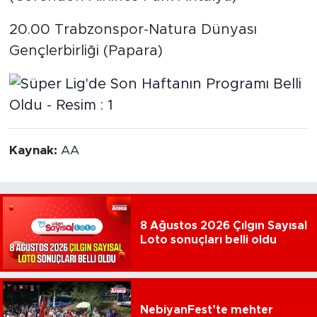
20.00 Trabzonspor-Natura Dünyası
Gençlerbirliği (Papara)
Kaynak:
AA
8 Ağustos 2026 Çılgın Sayısal
Loto sonuçları belli oldu
NebiyanFest’te mehter