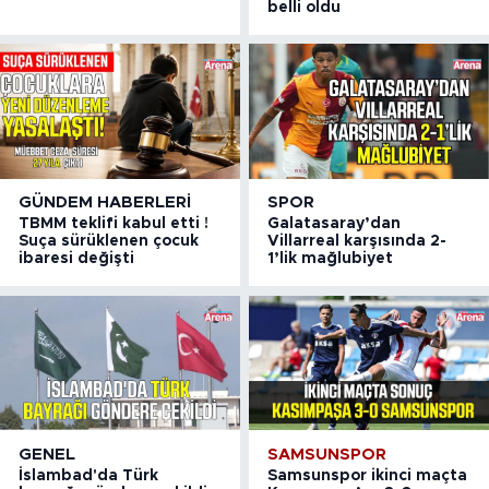
belli oldu
GÜNDEM HABERLERI
SPOR
TBMM teklifi kabul etti !
Galatasaray’dan
Suça sürüklenen çocuk
Villarreal karşısında 2-
ibaresi değişti
1’lik mağlubiyet
GENEL
SAMSUNSPOR
İslambad'da Türk
Samsunspor ikinci maçta