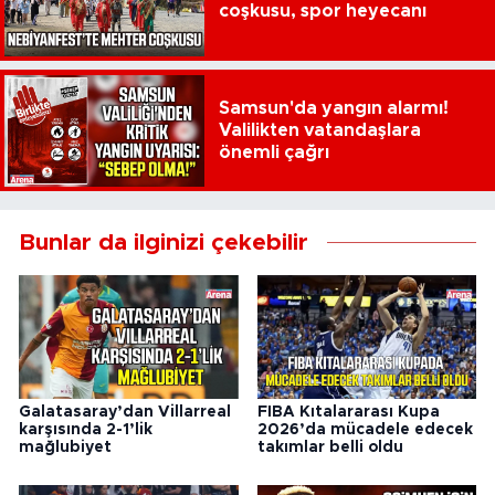
coşkusu, spor heyecanı
Samsun'da yangın alarmı!
Valilikten vatandaşlara
önemli çağrı
Bunlar da ilginizi çekebilir
Galatasaray’dan Villarreal
FIBA Kıtalararası Kupa
karşısında 2-1’lik
2026’da mücadele edecek
mağlubiyet
takımlar belli oldu