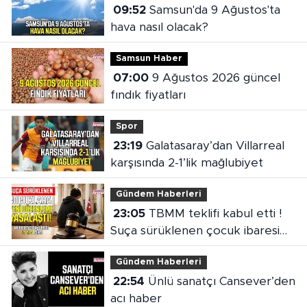
09:52
Samsun'da 9 Ağustos'ta
hava nasıl olacak?
Samsun Haber
07:00
9 Ağustos 2026 güncel
fındık fiyatları
Spor
23:19
Galatasaray’dan Villarreal
karşısında 2-1’lik mağlubiyet
Gündem Haberleri
23:05
TBMM teklifi kabul etti !
Suça sürüklenen çocuk ibaresi
değişti
Gündem Haberleri
22:54
Ünlü sanatçı Cansever’den
acı haber