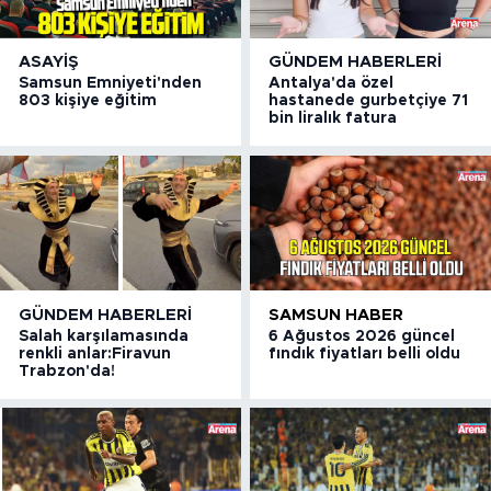
ASAYIŞ
GÜNDEM HABERLERI
Samsun Emniyeti'nden
Antalya'da özel
803 kişiye eğitim
hastanede gurbetçiye 71
bin liralık fatura
GÜNDEM HABERLERI
SAMSUN HABER
Salah karşılamasında
6 Ağustos 2026 güncel
renkli anlar:Firavun
fındık fiyatları belli oldu
Trabzon'da!