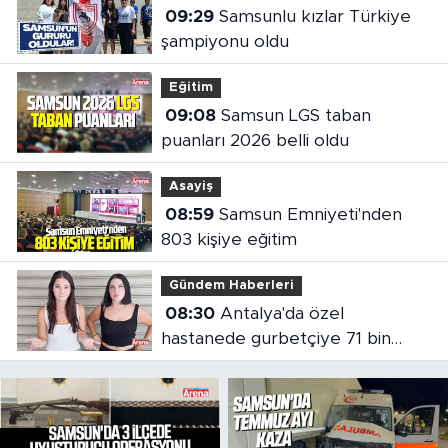
09:29
Samsunlu kızlar Türkiye
şampiyonu oldu
Eğitim
09:08
Samsun LGS taban
puanları 2026 belli oldu
Asayiş
08:59
Samsun Emniyeti'nden
803 kişiye eğitim
Gündem Haberleri
08:30
Antalya'da özel
hastanede gurbetçiye 71 bin
liralık fatura