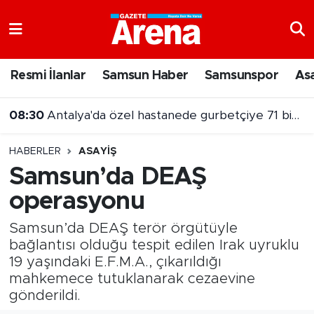
Nöbetçi Eczaneler
Resmi İlanlar
Samsun Haber
Samsunspor
As
Hava Durumu
08:30
Antalya'da özel hastanede gurbetçiye 71 bin liralık fatura
Samsun Namaz Vakitleri
HABERLER
ASAYIŞ
Trafik Durumu
Samsun’da DEAŞ
operasyonu
Süper Lig Puan Durumu ve Fikstür
Samsun’da DEAŞ terör örgütüyle
Tüm Manşetler
bağlantısı olduğu tespit edilen Irak uyruklu
19 yaşındaki E.F.M.A., çıkarıldığı
Son Dakika Haberleri
mahkemece tutuklanarak cezaevine
gönderildi.
Haber Arşivi