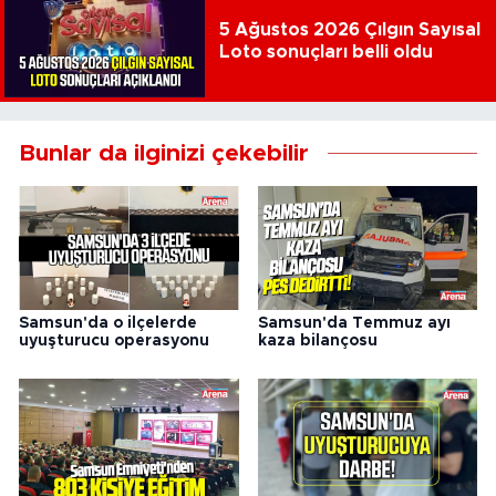
5 Ağustos 2026 Çılgın Sayısal
Loto sonuçları belli oldu
Bunlar da ilginizi çekebilir
Samsun'da o ilçelerde
Samsun'da Temmuz ayı
uyuşturucu operasyonu
kaza bilançosu