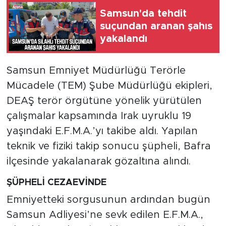
Samsun'da tehdit
suçundan aranan şahıs
yakalandı
Samsun Emniyet Müdürlüğü Terörle
Mücadele (TEM) Şube Müdürlüğü ekipleri,
DEAŞ terör örgütüne yönelik yürütülen
çalışmalar kapsamında Irak uyruklu 19
yaşındaki E.F.M.A.’yı takibe aldı. Yapılan
teknik ve fiziki takip sonucu şüpheli, Bafra
ilçesinde yakalanarak gözaltına alındı.
ŞÜPHELİ CEZAEVİNDE
Emniyetteki sorgusunun ardından bugün
Samsun Adliyesi’ne sevk edilen E.F.M.A.,