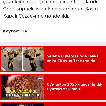
çıkarıldığı nöbetçi mahkemece tutuklandı.
Genç şüpheli, işlemlerinin ardından Kavak
Kapalı Cezaevi’ne gönderildi.
Kaynak:
İHA
Salah karşılamasında renkli
anlar:Firavun Trabzon'da!
6 Ağustos 2026 güncel fındık
fiyatları belli oldu