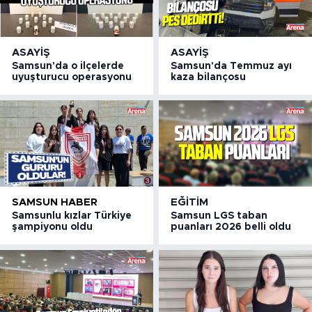
ASAYIŞ
ASAYIŞ
Samsun'da o ilçelerde
Samsun'da Temmuz ayı
uyuşturucu operasyonu
kaza bilançosu
SAMSUN HABER
EĞITIM
Samsunlu kızlar Türkiye
Samsun LGS taban
şampiyonu oldu
puanları 2026 belli oldu