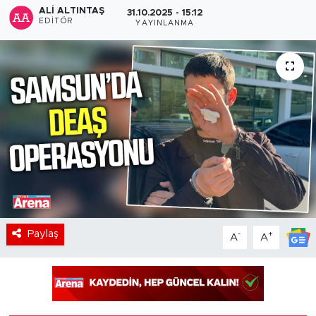
ALI ALTINTAŞ
31.10.2025 - 15:12
EDITÖR
YAYINLANMA
Paylaş
-
+
A
A