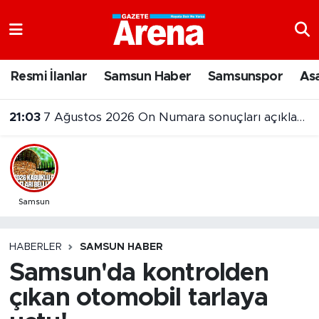
Nöbetçi Eczaneler
Resmi İlanlar
Samsun Haber
Samsunspor
As
Hava Durumu
21:03
7 Ağustos 2026 On Numara sonuçları açıklandı
Samsun Namaz Vakitleri
Trafik Durumu
Süper Lig Puan Durumu ve Fikstür
Samsun
Tüm Manşetler
HABERLER
SAMSUN HABER
Samsun'da kontrolden
Son Dakika Haberleri
çıkan otomobil tarlaya
Haber Arşivi