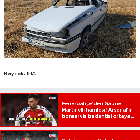
Kaynak:
İHA
Fenerbahçe'den Gabriel
Martinelli hamlesi! Arsenal'in
bonservis beklentisi ortaya
çıktı