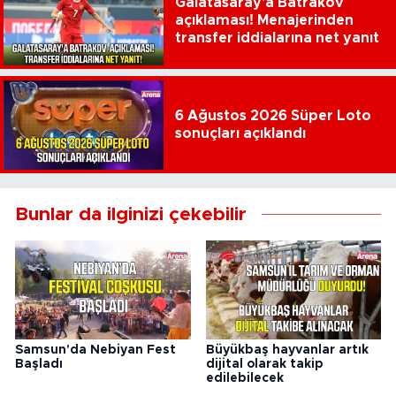
Galatasaray'a Batrakov
açıklaması! Menajerinden
transfer iddialarına net yanıt
6 Ağustos 2026 Süper Loto
sonuçları açıklandı
Bunlar da ilginizi çekebilir
Samsun'da Nebiyan Fest
Büyükbaş hayvanlar artık
Başladı
dijital olarak takip
edilebilecek