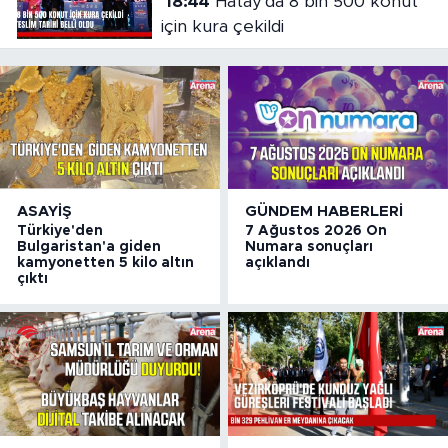
18:44
Hatay'da 8 bin 500 konut
için kura çekildi
ASAYIŞ
GÜNDEM HABERLERI
Türkiye'den
7 Ağustos 2026 On
Bulgaristan'a giden
Numara sonuçları
kamyonetten 5 kilo altın
açıklandı
çıktı