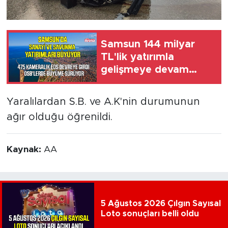
Samsun 144 milyar
TL'lik yatırımla
gelişmeye devam
ediyor
Yaralılardan S.B. ve A.K'nin durumunun
ağır olduğu öğrenildi.
Kaynak:
AA
5 Ağustos 2026 Çılgın Sayısal
Loto sonuçları belli oldu