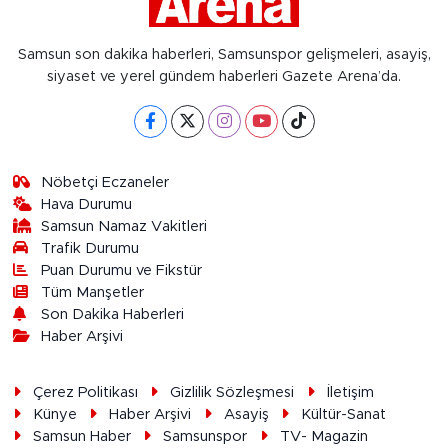
Samsun son dakika haberleri, Samsunspor gelişmeleri, asayiş,
siyaset ve yerel gündem haberleri Gazete Arena’da.
Nöbetçi Eczaneler
Hava Durumu
Samsun Namaz Vakitleri
Trafik Durumu
Puan Durumu ve Fikstür
Tüm Manşetler
Son Dakika Haberleri
Haber Arşivi
Çerez Politikası
Gizlilik Sözleşmesi
İletişim
Künye
Haber Arşivi
Asayiş
Kültür-Sanat
Samsun Haber
Samsunspor
TV- Magazin