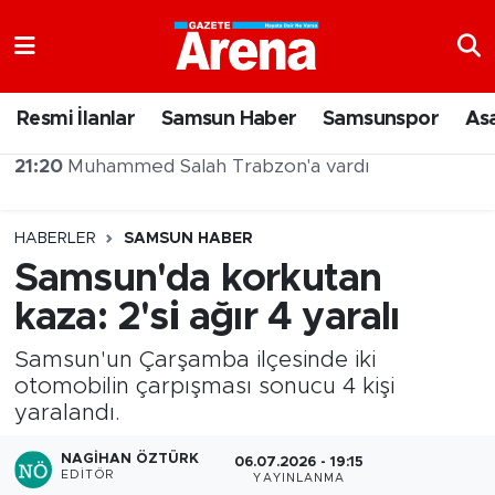
Nöbetçi Eczaneler
Resmi İlanlar
Samsun Haber
Samsunspor
As
Hava Durumu
20:43
Şehit Yakınları ve Gazilere Yönelik Kanun Teklifi Komisyonda
Samsun Namaz Vakitleri
HABERLER
SAMSUN HABER
Trafik Durumu
Samsun'da korkutan
kaza: 2'si ağır 4 yaralı
Süper Lig Puan Durumu ve Fikstür
Samsun'un Çarşamba ilçesinde iki
Tüm Manşetler
otomobilin çarpışması sonucu 4 kişi
yaralandı.
Son Dakika Haberleri
NAGIHAN ÖZTÜRK
06.07.2026 - 19:15
Haber Arşivi
EDITÖR
YAYINLANMA