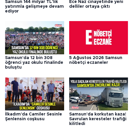
Samsun 144 milyar TL'lik
Ece Naz cinayetinde yeni
yatırımla gelişmeye devam
delliler ortaya çıktı
ediyor
Samsun'da 12 bin 308
5 Ağustos 2026 Samsun
öğrenci yaz okulu finalinde
nöbetçi eczaneler
buluştu
İlkadım'da Camiler Sesinle
Samsun'da korkutan kaza!
Şenlensin coşkusu
Savrulan keresteler trafiği
kilitledi