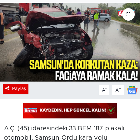
Paylaş
-
+
A
A
A.Ç. (45) idaresindeki 33 BEM 187 plakalı
otomobil, Samsun-Ordu kara yolu