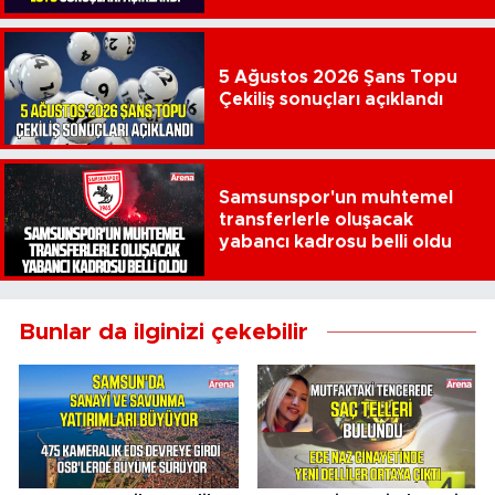
5 Ağustos 2026 Şans Topu
Çekiliş sonuçları açıklandı
Samsunspor'un muhtemel
transferlerle oluşacak
yabancı kadrosu belli oldu
Bunlar da ilginizi çekebilir