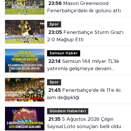
23:56
Mason Greenwood
Fenerbahçe'deki ilk golünü attı
Spor
23:05
Fenerbahçe Sturm Graz'ı
2-0 Mağlup Etti
Samsun Haber
22:14
Samsun 144 milyar TL'lik
yatırımla gelişmeye devam
ediyor
Spor
21:45
Fenerbahçe'de ilk 11'e iki
isim değişikliği
Gündem Haberleri
21:35
5 Ağustos 2026 Çılgın
Sayısal Loto sonuçları belli oldu