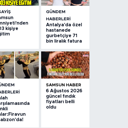
SAYIŞ
GÜNDEM
amsun
HABERLERI
mniyeti'nden
Antalya'da özel
3 kişiye
hastanede
ğitim
gurbetçiye 71
bin liralık fatura
ÜNDEM
SAMSUN HABER
6 Ağustos 2026
ABERLERI
güncel fındık
alah
fiyatları belli
arşılamasında
oldu
nkli
lar:Firavun
rabzon'da!