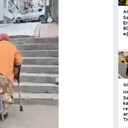
A
S
E
80
e
G
H
S
k
re
an
T