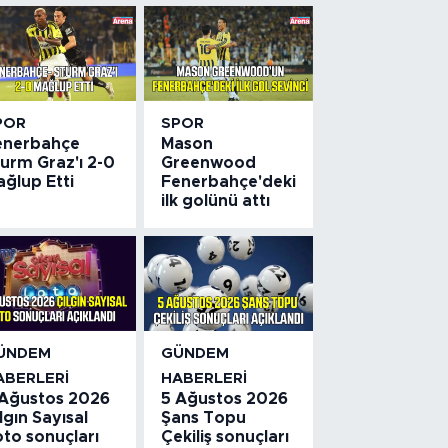
POR
SPOR
enerbahçe
Mason
urm Graz'ı 2-0
Greenwood
ğlup Etti
Fenerbahçe'deki
ilk golünü attı
ÜNDEM
GÜNDEM
ABERLERI
HABERLERI
 Ağustos 2026
5 Ağustos 2026
lgın Sayısal
Şans Topu
to sonuçları
Çekiliş sonuçları