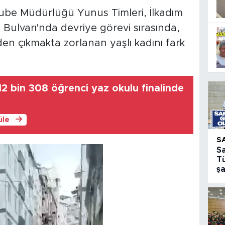
ube Müdürlüğü Yunus Timleri, İlkadım
ıl Bulvarı'nda devriye görevi sırasında,
en çıkmakta zorlanan yaşlı kadını fark
2 bin 308 öğrenci yaz okulu finalinde
üle
S
S
T
ş