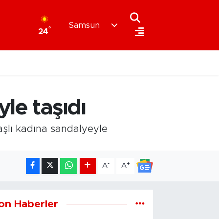
Samsun
°
24
le taşıdı
şlı kadına sandalyeyle
-
+
A
A
on Haberler