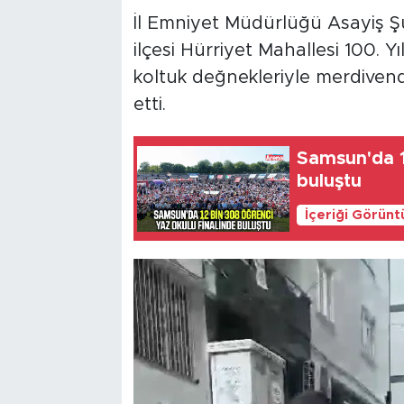
İl Emniyet Müdürlüğü Asayiş Ş
ilçesi Hürriyet Mahallesi 100. Y
koltuk değnekleriyle merdivend
etti.
Samsun'da 1
buluştu
İçeriği Görünt