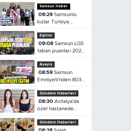
Samsun Haber
09:29
Samsunlu
kızlar Türkiye
şampiyonu oldu
Eğitim
09:08
Samsun LGS
taban puanları 2026
belli oldu
Asayiş
08:59
Samsun
Emniyeti'nden 803
kişiye eğitim
Gündem Haberleri
08:30
Antalya'da
özel hastanede
gurbetçiye 71 bin
Gündem Haberleri
liralık fatura
08:28
Salah