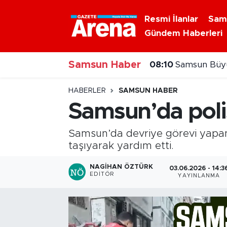
Resmi İlanlar
Sam
Gündem Haberleri
Nöbetçi Eczaneler
08:10
Samsun Büyü
Samsun Haber
Hava Durumu
08:00
Lovelet AV
Samsun Namaz Vakitleri
HABERLER
SAMSUN HABER
Samsun’da polis
Trafik Durumu
Samsun’da devriye görevi yapan
Süper Lig Puan Durumu ve Fikstür
taşıyarak yardım etti.
Tüm Manşetler
NAGIHAN ÖZTÜRK
03.06.2026 - 14:3
EDITÖR
YAYINLANMA
Son Dakika Haberleri
Haber Arşivi