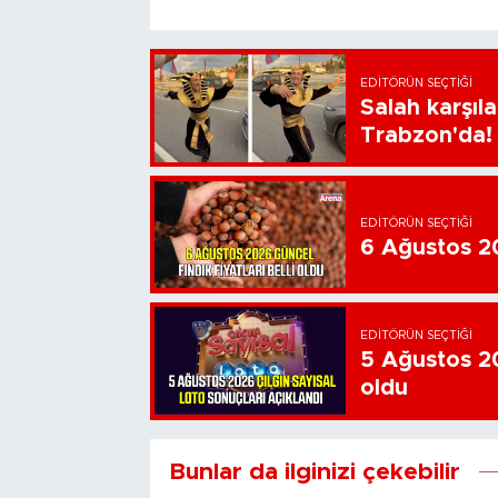
EDITÖRÜN SEÇTIĞI
Salah karşıl
Trabzon'da!
EDITÖRÜN SEÇTIĞI
6 Ağustos 202
EDITÖRÜN SEÇTIĞI
5 Ağustos 20
oldu
Bunlar da ilginizi çekebilir