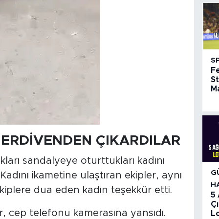
S
F
St
Ma
MERDİVENDEN ÇIKARDILAR
kları sandalyeye oturttukları kadını
G
Kadını ikametine ulaştıran ekipler, aynı
H
kiplere dua eden kadın teşekkür etti.
5
Çı
r, cep telefonu kamerasına yansıdı.
Lo