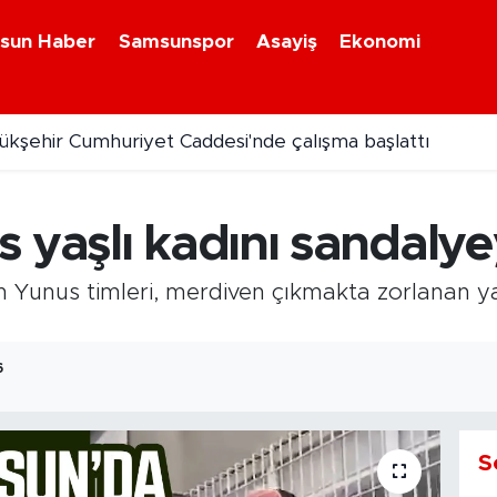
sun Haber
Samsunspor
Asayiş
Ekonomi
kşehir Cumhuriyet Caddesi'nde çalışma başlattı
M yönetimi gazetearena.com'a konuştu
 yaşlı kadını sandalyey
 Yunus timleri, merdiven çıkmakta zorlanan ya
6
S