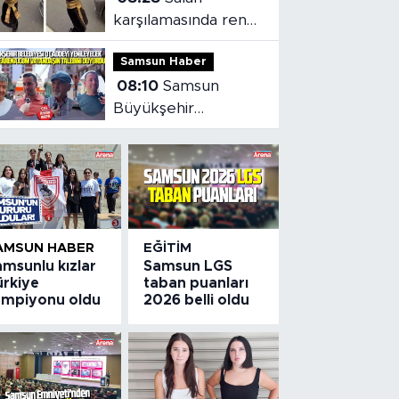
karşılamasında renkli
anlar:Firavun
Samsun Haber
Trabzon'da!
08:10
Samsun
Büyükşehir
Cumhuriyet
Caddesi'nde çalışma
başlattı
AMSUN HABER
EĞITIM
amsunlu kızlar
Samsun LGS
ürkiye
taban puanları
ampiyonu oldu
2026 belli oldu