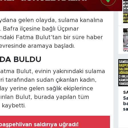
ydana gelen olayda, sulama kanalına
. Bafra ilçesine bağlı Üçpınar
ndaki Fatma Bulut’tan bir süre haber
çevresinde aramaya başladı.
LDA BULDU
tma Bulut, evinin yakınındaki sulama
ri tarafından sudan çıkarılan kadın,
Olay yerine gelen sağlık ekiplerince
S
ırılan Bulut, burada yapılan tüm
S
b
kaybetti.
sa
aşpehlivan saldırıya uğradı!