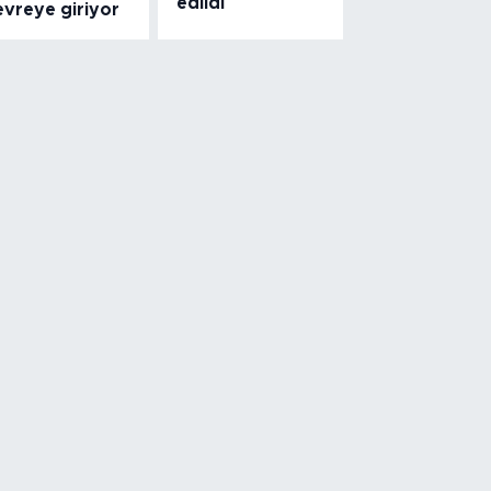
edildi
evreye giriyor