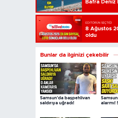
Bafra Deniz F
EDITÖRÜN SEÇTIĞI
8 Ağustos 20
oldu
Bunlar da ilginizi çekebilir
Samsun'da başpehlivan
Samsun'
saldırıya uğradı!
alarmı! 