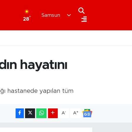
Samsun
°
28
ın hayatını
dığı hastanede yapılan tüm
-
+
A
A