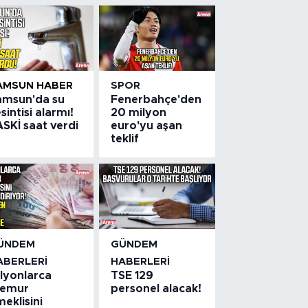
AMSUN HABER
SPOR
amsun'da su
Fenerbahçe'den
sintisi alarmı!
20 milyon
SKİ saat verdi
euro'yu aşan
teklif
ÜNDEM
GÜNDEM
ABERLERI
HABERLERI
ilyonlarca
TSE 129
emur
personel alacak!
eklisini