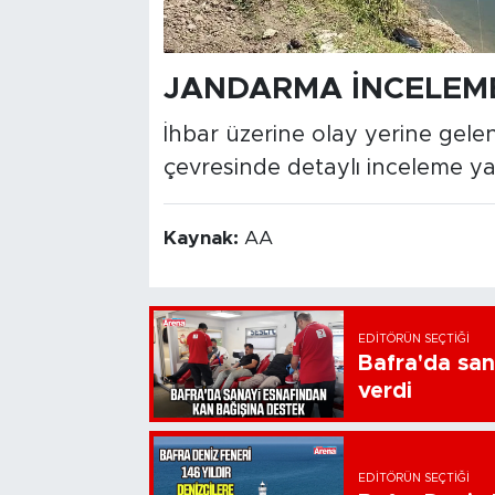
JANDARMA İNCELEME
İhbar üzerine olay yerine gelen
çevresinde detaylı inceleme yapt
Kaynak:
AA
EDITÖRÜN SEÇTIĞI
Bafra'da san
verdi
EDITÖRÜN SEÇTIĞI