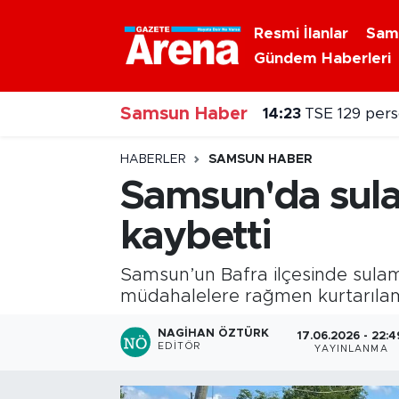
Resmi İlanlar
Sam
Gündem Haberleri
Nöbetçi Eczaneler
Samsun Haber
Hava Durumu
14:23
TSE 129 pers
Samsun Namaz Vakitleri
HABERLER
SAMSUN HABER
Samsun'da sula
Trafik Durumu
kaybetti
Süper Lig Puan Durumu ve Fikstür
Samsun’un Bafra ilçesinde sulam
Tüm Manşetler
müdahalelere rağmen kurtarıla
NAGIHAN ÖZTÜRK
17.06.2026 - 22:4
Son Dakika Haberleri
EDITÖR
YAYINLANMA
Haber Arşivi