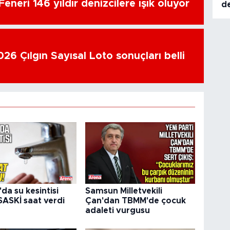
eneri 146 yıldır denizcilere ışık oluyor
d
26 Çılgın Sayısal Loto sonuçları belli
da su kesintisi
Samsun Milletvekili
SASKİ saat verdi
Çan'dan TBMM'de çocuk
adaleti vurgusu