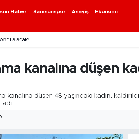
sun Haber
Samsunspor
Asayiş
Ekonomi
onel alacak!
ma kanalına düşen kad
a kanalına düşen 48 yaşındaki kadın, kaldırıl
madı.
9