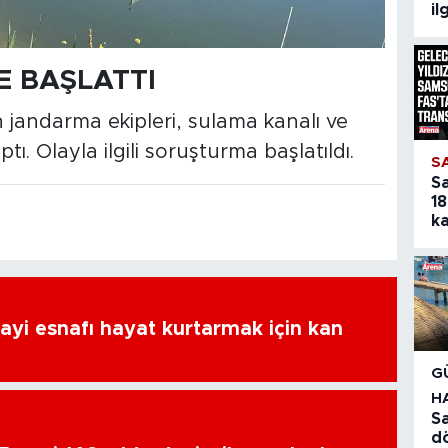
il
 BAŞLATTI
 jandarma ekipleri, sulama kanalı ve
ı. Olayla ilgili soruşturma başlatıldı.
S
S
18
ka
ayi esnafı hayat kurtarmak için kan
G
H
Sa
d