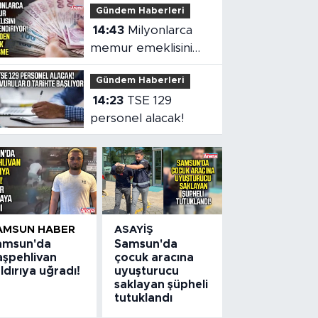
Gündem Haberleri
teklif
14:43
Milyonlarca
memur emeklisini
ilgilendiriyor!
Gündem Haberleri
14:23
TSE 129
personel alacak!
AMSUN HABER
ASAYIŞ
amsun'da
Samsun'da
aşpehlivan
çocuk aracına
ldırıya uğradı!
uyuşturucu
saklayan şüpheli
tutuklandı