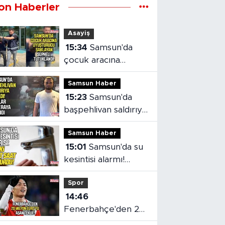
on Haberler
Asayiş
15:34
Samsun'da
çocuk aracına
uyuşturucu saklayan
Samsun Haber
şüpheli tutuklandı
15:23
Samsun'da
başpehlivan saldırıya
uğradı!
Samsun Haber
15:01
Samsun'da su
kesintisi alarmı!
SASKİ saat verdi
Spor
14:46
Fenerbahçe'den 20
milyon euro'yu aşan