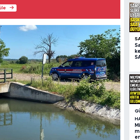
üle
S
S
ke
SA
G
H
M
m
em