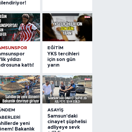
gilendiriyor!
AMSUNSPOR
EĞITIM
amsunspor
YKS tercihleri
'lik yıldızı
için son gün
drosuna kattı!
yarın
ÜNDEM
ASAYIŞ
Samsun'daki
ABERLERI
cinayet şüphelisi
hillerde yeni
adliyeye sevk
önem! Bakanlık