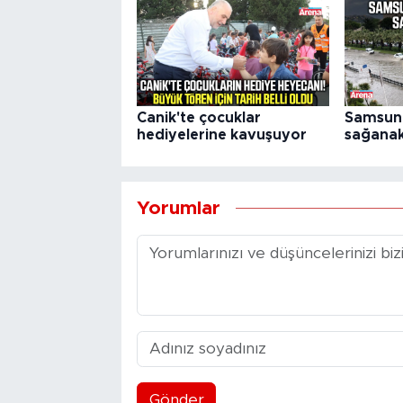
Canik'te çocuklar
Samsun'
hediyelerine kavuşuyor
sağanak
Yorumlar
Gönder