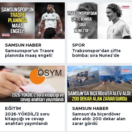
SAMSUN HABER
SPOR
Samsunspor'un Traore
Trabzonspor'dan çifte
planında maaş engeli!
bomba: sıra Nunez'de
EĞITIM
SAMSUN HABER
2026-YÖKDİL/2 soru
Samsun'da biçerdöver
kitapçığı ve cevap
alev aldı: 200 dekar alan
anahtarı yayımlandı
zarar gördü