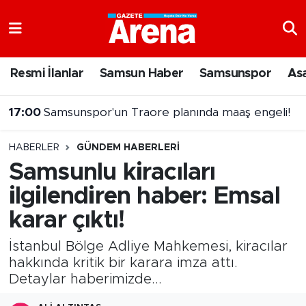
Nöbetçi Eczaneler
Resmi İlanlar
Samsun Haber
Samsunspor
As
Hava Durumu
17:00
Samsunspor'un Traore planında maaş engeli!
Samsun Namaz Vakitleri
HABERLER
GÜNDEM HABERLERI
Trafik Durumu
Samsunlu kiracıları
ilgilendiren haber: Emsal
Süper Lig Puan Durumu ve Fikstür
karar çıktı!
Tüm Manşetler
İstanbul Bölge Adliye Mahkemesi, kiracılar
Son Dakika Haberleri
hakkında kritik bir karara imza attı.
Detaylar haberimizde...
Haber Arşivi