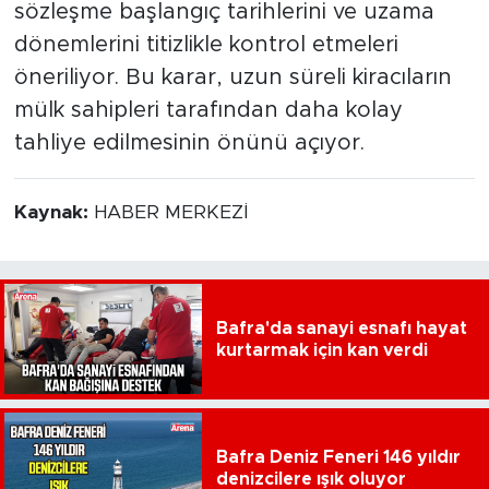
sözleşme başlangıç tarihlerini ve uzama
dönemlerini titizlikle kontrol etmeleri
öneriliyor. Bu karar, uzun süreli kiracıların
mülk sahipleri tarafından daha kolay
tahliye edilmesinin önünü açıyor.
Kaynak:
HABER MERKEZİ
Bafra'da sanayi esnafı hayat
kurtarmak için kan verdi
Bafra Deniz Feneri 146 yıldır
denizcilere ışık oluyor