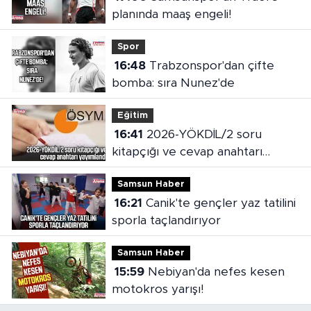
planında maaş engeli!
Spor
16:48
Trabzonspor'dan çifte
bomba: sıra Nunez'de
Eğitim
16:41
2026-YÖKDİL/2 soru
kitapçığı ve cevap anahtarı
yayımlandı
Samsun Haber
16:21
Canik'te gençler yaz tatilini
sporla taçlandırıyor
Samsun Haber
15:59
Nebiyan'da nefes kesen
motokros yarışı!