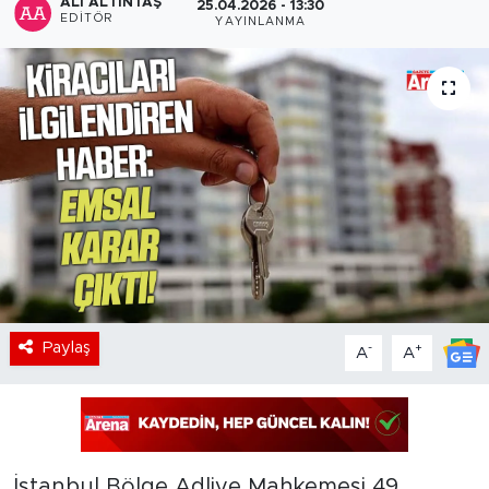
ALI ALTINTAŞ
25.04.2026 - 13:30
EDITÖR
YAYINLANMA
Paylaş
-
+
A
A
İstanbul Bölge Adliye Mahkemesi 49.