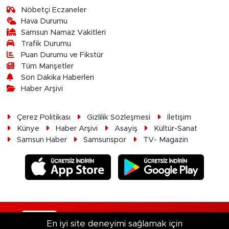
Nöbetçi Eczaneler
Hava Durumu
Samsun Namaz Vakitleri
Trafik Durumu
Puan Durumu ve Fikstür
Tüm Manşetler
Son Dakika Haberleri
Haber Arşivi
Çerez Politikası
Gizlilik Sözleşmesi
İletişim
Künye
Haber Arşivi
Asayiş
Kültür-Sanat
Samsun Haber
Samsunspor
TV- Magazin
RSS
Copyright © 2026. Her hakkı saklıdır.
En iyi site deneyimi sağlamak için