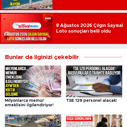
8 Ağustos 2026 Çılgın Sayısal
Loto sonuçları belli oldu
Bunlar da ilginizi çekebilir
Milyonlarca memur
TSE 129 personel alacak!
emeklisini ilgilendiriyor!