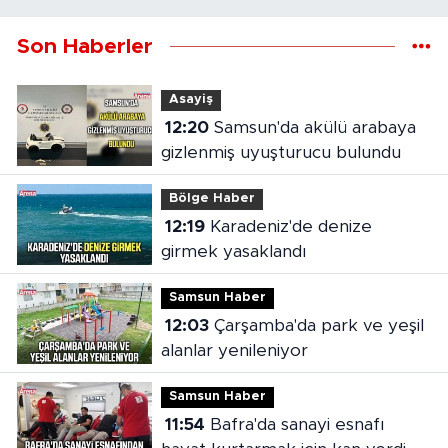
Son Haberler
Asayiş
12:20
Samsun'da akülü arabaya
gizlenmiş uyuşturucu bulundu
Bölge Haber
12:19
Karadeniz'de denize
girmek yasaklandı
Samsun Haber
12:03
Çarşamba'da park ve yeşil
alanlar yenileniyor
Samsun Haber
11:54
Bafra'da sanayi esnafı