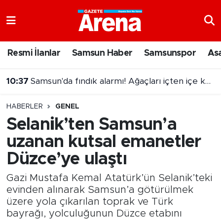
Nöbetçi Eczaneler
Resmi İlanlar
Samsun Haber
Samsunspor
As
Hava Durumu
10:37
Samsun'da fındık alarmı! Ağaçları içten içe kurutuyor
Samsun Namaz Vakitleri
10:05
Samsun'da pickleball sahasında bağımlılıkla mücadele mesajı
HABERLER
GENEL
Trafik Durumu
Selanik’ten Samsun’a
uzanan kutsal emanetler
Süper Lig Puan Durumu ve Fikstür
Düzce’ye ulaştı
Tüm Manşetler
Gazi Mustafa Kemal Atatürk’ün Selanik’teki
Son Dakika Haberleri
evinden alınarak Samsun’a götürülmek
üzere yola çıkarılan toprak ve Türk
bayrağı, yolculuğunun Düzce etabını
Haber Arşivi