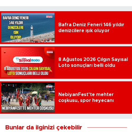
Bafra Deniz Feneri 146 yıldır
denizcilere ışık oluyor
8 Ağustos 2026 Çılgın Sayısal
Loto sonuçları belli oldu
NebiyanFest’te mehter
coşkusu, spor heyecanı
Bunlar da ilginizi çekebilir