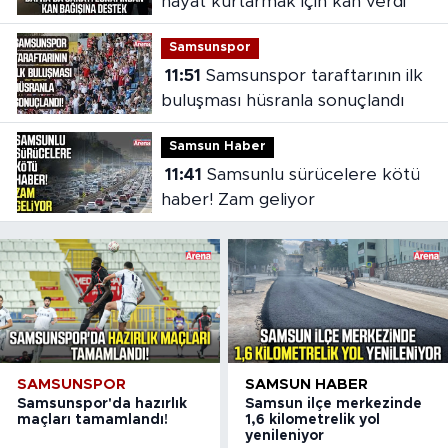
hayat kurtarmak için kan verdi
Samsunspor
11:51
Samsunspor taraftarının ilk
buluşması hüsranla sonuçlandı
Samsun Haber
11:41
Samsunlu sürücelere kötü
haber! Zam geliyor
SAMSUNSPOR
SAMSUN HABER
Samsunspor'da hazırlık
Samsun ilçe merkezinde
maçları tamamlandı!
1,6 kilometrelik yol
yenileniyor